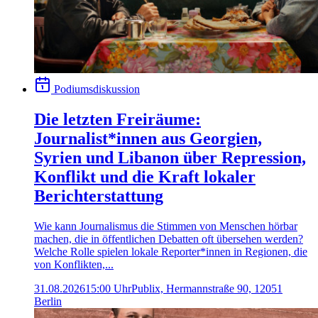
Podiumsdiskussion
Die letzten Freiräume:
Journalist*innen aus Georgien,
Syrien und Libanon über Repression,
Konflikt und die Kraft lokaler
Berichterstattung
Wie kann Journalismus die Stimmen von Menschen hörbar
machen, die in öffentlichen Debatten oft übersehen werden?
Welche Rolle spielen lokale Reporter*innen in Regionen, die
von Konflikten,...
31.08.2026
15:00 Uhr
Publix, Hermannstraße 90, 12051
Berlin