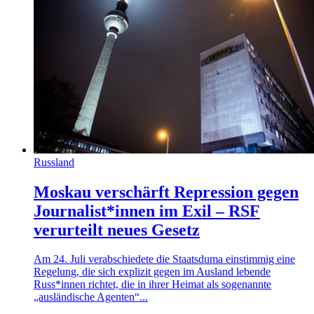
Russland
Moskau verschärft Repression gegen
Journalist*innen im Exil – RSF
verurteilt neues Gesetz
Am 24. Juli verabschiedete die Staatsduma einstimmig eine
Regelung, die sich explizit gegen im Ausland lebende
Russ*innen richtet, die in ihrer Heimat als sogenannte
„ausländische Agenten“...