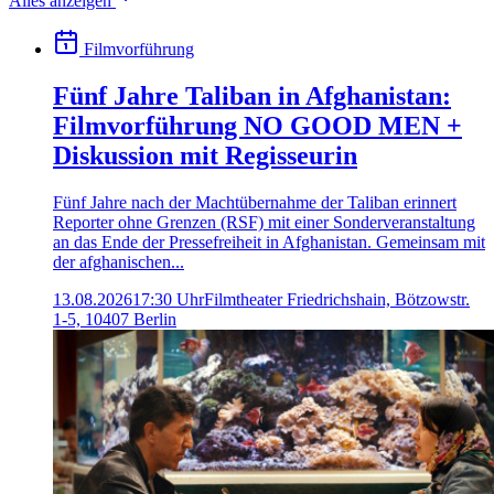
Alles anzeigen
Filmvorführung
Fünf Jahre Taliban in Afghanistan:
Filmvorführung NO GOOD MEN +
Diskussion mit Regisseurin
Fünf Jahre nach der Machtübernahme der Taliban erinnert
Reporter ohne Grenzen (RSF) mit einer Sonderveranstaltung
an das Ende der Pressefreiheit in Afghanistan. Gemeinsam mit
der afghanischen...
13.08.2026
17:30 Uhr
Filmtheater Friedrichshain, Bötzowstr.
1-5, 10407 Berlin