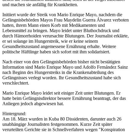
und machen sie anfällig für Krankheiten.
Initiiert wurde der Streik von Mario Enrique Mayo, nachdem die
Gefängnisbehörden Mayos Frau Maydelin Guerra Álvarez verboten
hatten, ihrem Mann einen Korb mit Medikamenten und
Lebensmittel zu bringen. Mayo leidet unter Bluthochdruck und
durch Hämorrhoiden verursachte Blutungen. Der Journalist erklärte,
er sei solange im Hungerstreik, wie er keine seinem
Gesundheitszustand angemessene Ernährung erhalte. Weitere
politische Häftlinge haben sich sofort mit ihm solidarisiert.
Nach einer von den Gefängnisbehörden bisher nicht bestätigten
Information sind Mario Enrique Mayo und Adolfo Fernández Sainz
nach Beginn des Hungerstreiks in die Krankenabteilung des
Gefängnisses verlegt worden. Ihr Gesundheitszustand habe sich
verschlechtert.
Mario Enrique Mayo leidet seit einiger Zeit unter Blutungen. Er
hatte beim Gefängnisdirektor bessere Ernährung beantragt, der das
Anliegen jedoch abgewiesen hat.
Hintergrund:
Am 18. März wurden in Kuba 80 Dissidenten, darunter auch 26
unabhängige Journalisten festgenommen. Kurze Zeit später
verurteilten Gerichte sie in Schnellverfahren wegen "Konspiration