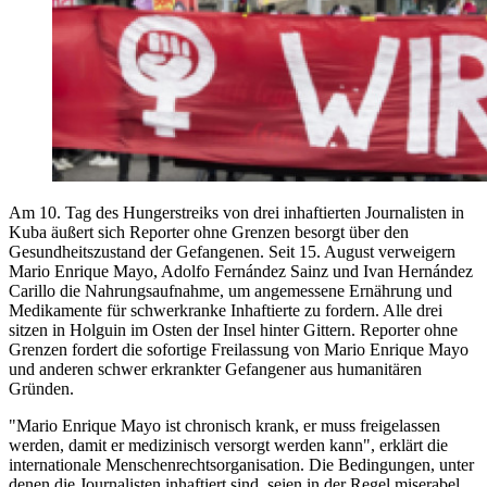
Am 10. Tag des Hungerstreiks von drei inhaftierten Journalisten in
Kuba äußert sich Reporter ohne Grenzen besorgt über den
Gesundheitszustand der Gefangenen. Seit 15. August verweigern
Mario Enrique Mayo, Adolfo Fernández Sainz und Ivan Hernández
Carillo die Nahrungsaufnahme, um angemessene Ernährung und
Medikamente für schwerkranke Inhaftierte zu fordern. Alle drei
sitzen in Holguin im Osten der Insel hinter Gittern. Reporter ohne
Grenzen fordert die sofortige Freilassung von Mario Enrique Mayo
und anderen schwer erkrankter Gefangener aus humanitären
Gründen.
"Mario Enrique Mayo ist chronisch krank, er muss freigelassen
werden, damit er medizinisch versorgt werden kann", erklärt die
internationale Menschenrechtsorganisation. Die Bedingungen, unter
denen die Journalisten inhaftiert sind, seien in der Regel miserabel