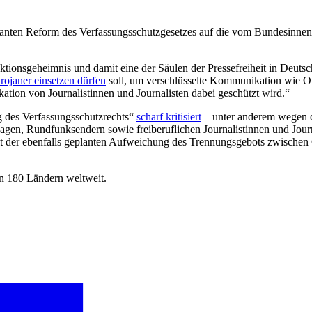
planten Reform des Verfassungsschutzgesetzes auf die vom Bundesinne
onsgeheimnis und damit eine der Säulen der Pressefreiheit in Deutschla
trojaner einsetzen dürfen
soll, um verschlüsselte Kommunikation wie On
ion von Journalistinnen und Journalisten dabei geschützt wird.“
g des Verfassungsschutzrechts“
scharf kritisiert
– unter anderem wegen de
en, Rundfunksendern sowie freiberuflichen Journalistinnen und Journ
t der ebenfalls geplanten Aufweichung des Trennungsgebots zwischen G
on 180 Ländern weltweit.