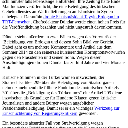
schlimmstenfalls lebenslange Haftstrafen. Ihre Zeitung hatte Ende
Mai Indizien veröffentlicht, die eine Beteiligung des türkischen
Geheimdienstes an Waffenlieferungen an Islamisten in Syrien
nahelegten. Daraufhin
drohte Staatspräsident Tayyip Erdogan im
TRT-Fernsehen
, Chefredakteur Dündar werde einen hohen Preis für
die Veröffentlichung bezahlen und nicht ungestraft davonkommen.
Dündar steht außerdem in zwei Fällen wegen des Vorwurfs der
Beleidigung von Erdogan und dessen Sohn Bilal vor Gericht.
Dabei geht es um mehrere Kommentare und Artikel aus dem
Sommer 2014 zu den seinerzeit kursierenden Korruptionsvorwürfen
gegen den Präsidenten und seinen Sohn. Wegen dieser
Anschuldigungen drohen Dündar bis zu fünf Jahre und vier Monate
Haft.
Kritische Stimmen in der Türkei warnen inzwischen, der
Strafrechtsartikel 299 über die Beleidigung von Staatsorganen
nehme zunehmend die frühere Funktion des notorischen Artikels
301 über die „Beleidigung des Türkentums“ ein: Artikel 299 diene
inzwischen als Grundlage für Hunderte Klagen gegen kritische
Journalisten und andere Bürger wegen angeblicher
Präsidentenbeleidigung. Damit sei er ein wichtiges
Werkzeug zur
Einschüchterung von Regierungskritikern
geworden.
Ein besonders absurder Fall von Strafverfolgung wegen