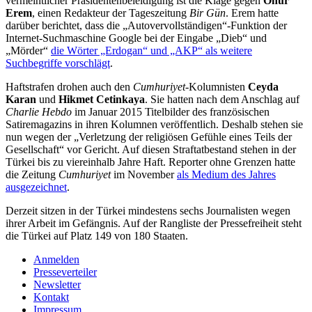
vermeintlicher Präsidentenbeleidigung ist die Klage gegen
Onur
Erem
, einen Redakteur der Tageszeitung
Bir Gün
. Erem hatte
darüber berichtet, dass die „Autovervollständigen“-Funktion der
Internet-Suchmaschine Google bei der Eingabe „Dieb“ und
„Mörder“
die Wörter „Erdogan“ und „AKP“ als weitere
Suchbegriffe vorschlägt
.
Haftstrafen drohen auch den
Cumhuriyet
-Kolumnisten
Ceyda
Karan
und
Hikmet Cetinkaya
. Sie hatten nach dem Anschlag auf
Charlie Hebdo
im Januar 2015 Titelbilder des französischen
Satiremagazins in ihren Kolumnen veröffentlich. Deshalb stehen sie
nun wegen der „Verletzung der religiösen Gefühle eines Teils der
Gesellschaft“ vor Gericht. Auf diesen Straftatbestand stehen in der
Türkei bis zu viereinhalb Jahre Haft. Reporter ohne Grenzen hatte
die Zeitung
Cumhuriyet
im November
als Medium des Jahres
ausgezeichnet
.
Derzeit sitzen in der Türkei mindestens sechs Journalisten wegen
ihrer Arbeit im Gefängnis. Auf der Rangliste der Pressefreiheit steht
die Türkei auf Platz 149 von 180 Staaten.
Anmelden
Presseverteiler
Newsletter
Kontakt
Impressum