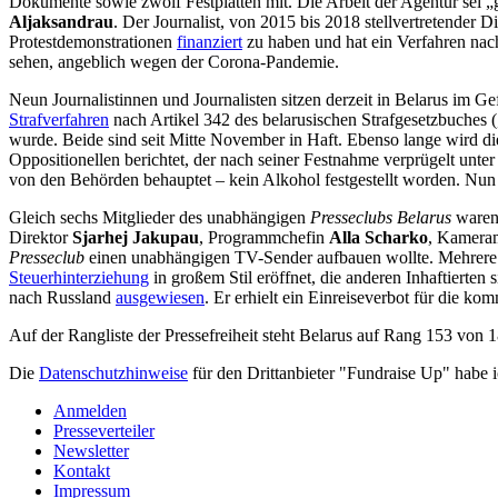
Dokumente sowie zwölf Festplatten mit. Die Arbeit der Agentur sei „
Aljaksandrau
. Der Journalist, von 2015 bis 2018 stellvertretender D
Protestdemonstrationen
finanziert
zu haben und hat ein Verfahren nach
sehen, angeblich wegen der Corona-Pandemie.
Neun Journalistinnen und Journalisten sitzen derzeit in Belarus im G
Strafverfahren
nach Artikel 342 des belarusischen Strafgesetzbuches 
wurde. Beide sind seit Mitte November in Haft. Ebenso lange wird d
Oppositionellen berichtet, der nach seiner Festnahme verprügelt u
von den Behörden behauptet – kein Alkohol festgestellt worden. Nun i
Gleich sechs Mitglieder des unabhängigen
Presseclubs Belarus
waren
Direktor
Sjarhej Jakupau
, Programmchefin
Alla Scharko
, Kamer
Presseclub
einen unabhängigen TV-Sender aufbauen wollte. Mehrer
Steuerhinterziehung
in großem Stil eröffnet, die anderen Inhaftierten
nach Russland
ausgewiesen
. Er erhielt ein Einreiseverbot für die k
Auf der Rangliste der Pressefreiheit steht Belarus auf Rang 153 von 1
Die
Datenschutzhinweise
für den Drittanbieter "Fundraise Up" habe 
Anmelden
Presseverteiler
Newsletter
Kontakt
Impressum