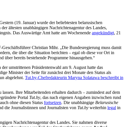
Gestern (19. Januar) wurde der beliebtesten belarusischen
n der ältesten unabhängigen Nachrichtenagentur des Landes,
 Gefängnis. Das Auswärtige Amt hatte am Wochenende
angekündigt
, 21
RSF-Geschäftsführer Christian Mihr. „Die Bundesregierung muss damit
rn, die über die Situation berichten – egal ob diese vor Ort in
und über bereits bestehende Programme hinausgehen.“
 der umstrittenen Präsidentenwahl am 9. August hatte das
e Minister der Seite für zunächst drei Monate den Status als
un abgelehnt.
Tut.by-Chefredakteurin Maryna Solatawa beschreibt in
 lassen. Ihre Mitarbeitenden erhalten dadurch – zumindest auf dem
egründete Portal
Tut.by
, das nach eigenen Angaben inzwischen rund
t auch ohne diesen Status
fortsetzen
. Die unabhängige
Belarusische
und die Journalistinnen und Journalisten von
Tut.by
weiterhin
legal
in
hängigen Nachrichtenagentur des Landes. Sie nahmen diverse