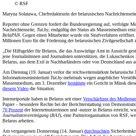
© RSF
Maryna Solatawa, Chefredakteurin der belarusischen Nachrichtenseite
Reporter ohne Grenzen fordert die Bundesregierung auf, verfolgte Med
Nachrichtenseite,
Tut.by
, endgültig der Status als Massenmedium ent
BelaPAN
. Gegen einen Mitarbeiter wurde ein Strafverfahren eröffne
Millionen Euro für die Förderung der belarusischen Zivilgesellschaft 
„Die Hilfsgelder für Belarus, die das Auswärtige Amt in Aussicht ges
jene Journalistinnen und Journalisten unterstützen, die Lukaschenkos
Belarus, aus dem Exil in Nachbarländern oder von Deutschland aus a
Am Dienstag (19. Januar) verlor die reichweitenstärkste belarusische
Informationsministerium
Tut.by
mehrmals wegen angeblicher Verstöße 
Massenmedium, am 3. Dezember
bestätigte
ein Gericht in Minsk die
diesem Video
die Situation.
Internetportale haben in Belarus seit einer
Verschärfung des Medienge
Papier – besondere Rechte bei der Berichterstattung von Demonstrati
70 Prozent
der Internetnutzerinnen und -nutzer in Belarus erreicht, 
Journalistenvereinigung
(
BAJ
), eine Partnerorganisation von RSF, we
Belarus arbeiten.
Am vergangenen Donnerstag (14. Januar)
durchsuchten
Sicherheitskr