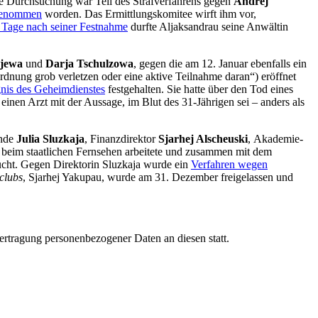
ie Durchsuchung war Teil des Strafverfahrens gegen
Andrej
genommen
worden. Das Ermittlungskomitee wirft ihm vor,
 Tage nach seiner Festnahme
durfte Aljaksandrau seine Anwältin
ejewa
und
Darja Tschulzowa
, gegen die am 12. Januar ebenfalls ein
rdnung grob verletzen oder eine aktive Teilnahme daran“) eröffnet
nis des Geheimdienstes
festgehalten. Sie hatte über den Tod eines
einen Arzt mit der Aussage, im Blut des 31-Jährigen sei – anders als
ende
Julia Sluzkaja
, Finanzdirektor
Sjarhej
Alscheuski
, Akademie-
er beim staatlichen Fernsehen arbeitete und zusammen mit dem
ht. Gegen Direktorin Sluzkaja wurde ein
Verfahren wegen
clubs
, Sjarhej Yakupau, wurde am 31. Dezember freigelassen und
ertragung personenbezogener Daten an diesen statt.