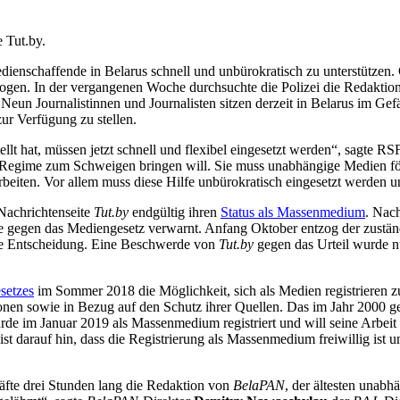
 Tut.by.
ienschaffende in Belarus schnell und unbürokratisch zu unterstützen. 
zogen. In der vergangenen Woche durchsuchte die Polizei die Redaktio
t. Neun Journalistinnen und Journalisten sitzen derzeit in Belarus im
zur Verfügung zu stellen.
tellt hat, müssen jetzt schnell und flexibel eingesetzt werden“, sagte 
 Regime zum Schweigen bringen will. Sie muss unabhängige Medien förde
rbeiten. Vor allem muss diese Hilfe unbürokratisch eingesetzt werden 
 Nachrichtenseite
Tut.by
endgültig ihren
Status als Massenmedium
. Nach
gegen das Mediengesetz verwarnt. Anfang Oktober entzog der zuständig
se Entscheidung. Eine Beschwerde von
Tut.by
gegen das Urteil wurde n
setzes
im Sommer 2018 die Möglichkeit, sich als Medien registrieren zu
onen sowie in Bezug auf den Schutz ihrer Quellen. Das im Jahr 2000 g
wurde im Januar 2019 als Massenmedium registriert und will seine Arbei
ist darauf hin, dass die Registrierung als Massenmedium freiwillig ist 
äfte drei Stunden lang die Redaktion von
BelaPAN
, der ältesten unab