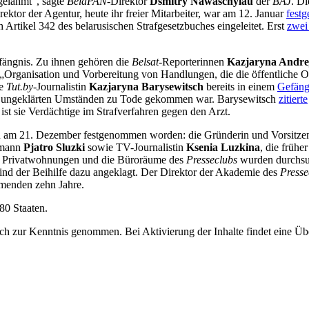
gelähmt“, sagte
BelaPAN
-Direktor
Dsmitry
Nawaschylau
der
BAJ
. D
irektor der Agentur, heute ihr freier Mitarbeiter, war am 12. Januar
fest
 Artikel 342 des belarusischen Strafgesetzbuches eingeleitet. Erst
zwei
efängnis. Zu ihnen gehören die
Belsat
-Reporterinnen
Kazjaryna Andr
(„Organisation und Vorbereitung von Handlungen, die die öffentliche O
ie
Tut.by
-Journalistin
Kazjaryna Barysewitsch
bereits in einem
Gefäng
nter ungeklärten Umständen zu Tode gekommen war. Barysewitsch
zitierte
st sie Verdächtige im Strafverfahren gegen den Arzt.
 am 21. Dezember festgenommen worden: die Gründerin und Vorsitz
amann
Pjatro Sluzki
sowie TV-Journalistin
Ksenia Luzkina
, die früh
e Privatwohnungen und die Büroräume des
Presseclubs
wurden durchsuc
 sind der Beihilfe dazu angeklagt. Der Direktor der Akademie des
Presse
ommenden zehn Jahre.
80 Staaten.
ich zur Kenntnis genommen. Bei Aktivierung der Inhalte findet eine Üb