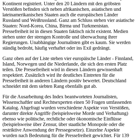
Kontinent registriert. Unter den 20 Ländern mit den gröbsten
Verstößen befinden sich neben afrikanischen, asiatischen und
lateinamerikanischen Staaten auch die europäischen Länder
Russland und Weißrussland. Ganz am Schluss stehen vier asiatische
Staaten: Nord-Korea, China, Birma und Turkmenistan.
Pressefreiheit ist in diesen Staaten faktisch nicht existent. Medien
stehen unter der strengen Kontrolle und überwachung ihrer
Regierungen. Unabhängige Journalisten gibt es kaum. Sie werden
ständig bedroht, häufig verhaftet oder ins Exil gedrängt.
Ganz oben auf der Liste stehen vier europäische Länder - Finnland,
Island, Norwegen und die Niederlande, die sich den ersten Platz
teilen. Die Pressefreiheit wird in diesen Ländern gewissenhaft
respektiert. Zusätzlich wird ihr deutliches Eintreten für die
Pressefreiheit in anderen Ländern positiv bewertet. Deutschland
schneidet mit dem siebten Rang ebenfalls gut ab.
Für die Ausarbeitung des Index beantworteten Journalisten,
Wissenschaftler und Rechtsexperten einen 50 Fragen umfassenden
Katalog. Abgefragt wurden verschiedene Aspekte von Verstößen,
darunter direkte Angriffe (beispielsweise Morde und Verhaftung)
ebenso wie politische, rechtliche oder ökonomische Einflüsse
(beispielsweise über Zensur, über staatliche Monopole oder die
restriktive Anwendung der Pressegesetze). Einzelne Aspekte
wurden nach Bedeutung für die Pressefreiheit gewichtet. Für 139