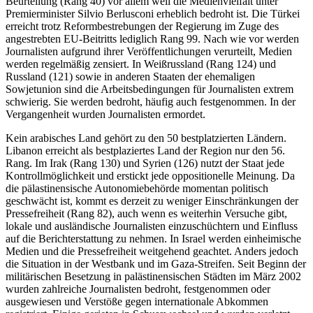
Beurteilung (Rang 40) vor allem weil die Medienvielfalt unter
Premierminister Silvio Berlusconi erheblich bedroht ist. Die Türkei
erreicht trotz Reformbestrebungen der Regierung im Zuge des
angestrebten EU-Beitritts lediglich Rang 99. Nach wie vor werden
Journalisten aufgrund ihrer Veröffentlichungen verurteilt, Medien
werden regelmäßig zensiert. In Weißrussland (Rang 124) und
Russland (121) sowie in anderen Staaten der ehemaligen
Sowjetunion sind die Arbeitsbedingungen für Journalisten extrem
schwierig. Sie werden bedroht, häufig auch festgenommen. In der
Vergangenheit wurden Journalisten ermordet.
Kein arabisches Land gehört zu den 50 bestplatzierten Ländern.
Libanon erreicht als bestplaziertes Land der Region nur den 56.
Rang. Im Irak (Rang 130) und Syrien (126) nutzt der Staat jede
Kontrollmöglichkeit und erstickt jede oppositionelle Meinung. Da
die pälastinensische Autonomiebehörde momentan politisch
geschwächt ist, kommt es derzeit zu weniger Einschränkungen der
Pressefreiheit (Rang 82), auch wenn es weiterhin Versuche gibt,
lokale und ausländische Journalisten einzuschüchtern und Einfluss
auf die Berichterstattung zu nehmen. In Israel werden einheimische
Medien und die Pressefreiheit weitgehend geachtet. Anders jedoch
die Situation in der Westbank und im Gaza-Streifen. Seit Beginn der
militärischen Besetzung in palästinensischen Städten im März 2002
wurden zahlreiche Journalisten bedroht, festgenommen oder
ausgewiesen und Verstöße gegen internationale Abkommen