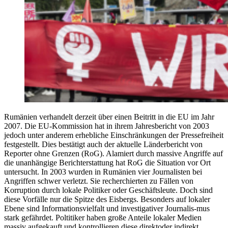
Rumänien verhandelt derzeit über einen Beitritt in die EU im Jahr
2007. Die EU-Kommission hat in ihrem Jahresbericht von 2003
jedoch unter anderem erhebliche Einschränkungen der Pressefreiheit
festgestellt. Dies bestätigt auch der aktuelle Länderbericht von
Reporter ohne Grenzen (RoG). Alamiert durch massive Angriffe auf
die unanhängige Berichterstattung hat RoG die Situation vor Ort
untersucht. In 2003 wurden in Rumänien vier Journalisten bei
Angriffen schwer verletzt. Sie recherchierten zu Fällen von
Korruption durch lokale Politiker oder Geschäftsleute. Doch sind
diese Vorfälle nur die Spitze des Eisbergs. Besonders auf lokaler
Ebene sind Informationsvielfalt und investigativer Journalis-mus
stark gefährdet. Poltitiker haben große Anteile lokaler Medien
massiv aufgekauft und kontrollieren diese direktoder indirekt.