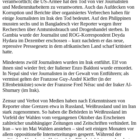
verantwortlich; die US-Armee hat den Tod von vier Journalisten
und Medienmitarbeitern zu verantworten. Auch das Aufdecken von
Korruption und Berichte über organisiertes Verbrechen haben für
einige Journalisten im Irak den Tod bedeutet. Auf den Philippinen
mussten sechs und in Bangladesch vier Reporter wegen ihrer
Recherchen über Amtsmissbrauch und Drogenhandel sterben. In
Gambia wurde der Journalist und ROG-Korrespondent Deyda
Hydara im Dezember erschossen – kurz nachdem er das neue,
repressive Pressegesetz in dem afrikanischen Land scharf kritisiert
hatte.
Mindestens zwölf Journalisten wurden im Irak entführt. Elf von
ihnen sind wieder frei; der Italiener Enzo Baldoni wurde ermordet.
In Nepal sind vier Journalisten in der Gewalt von Entführern; als
vermisst gelten der Franzose Guy-André Kieffer (in der
Elfenbeinküste) sowie der Franzose Fred Nérac und der Iraker Al-
Shumary (im Irak).
Zensur und Verbot von Medien haben nach Erkenntnissen von
Reporter ohne Grenzen etwa in Russland, Weißrussland und im Iran
stark zugenommen. So haben die Behörden in Weißrussland im
Vorfeld der Wahlen vom vergangenen Oktober das Erscheinen
zahlreicher unabhängiger Zeitungen und Zeitschriften verhindert. Im
Iran – wo im Mai Wahlen anstehen – sind seit einigen Monaten vor
allem oppositionelle Internetzeitungen gesperrt. Während der