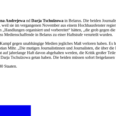
yna Andrejewa
nd
Darja Tschulzowa
in Belarus. Die beiden Journal
t, weil sie im vergangenen November aus einem Hochhausfenster regierun
n „Handlungen organisiert und vorbereitet“ hätten, „die grob gegen die 
 Medienschaffende in Belarus zu einer Haftstrafe verurteilt wurden.
m Kampf gegen unabhängige Medien jegliches Maß verloren haben. Es hat
n Mihr. „Die mutigen Journalistinnen und Journalisten, die über die P
t auf jahrelange Haft davon abgehalten werden, die Kritik großer Teil
 Darja Tschulzowa getan haben. Die beiden müssen sofort freigelassen
80 Staaten.