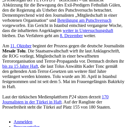
Abkürzung für die Bewegung des Exil-Predigers Fethullah Gülen,
den die Regierung als Urheber des Putschversuchs betrachtet.
Dementsprechend wird den Journalisten „Mitgliedschaft in einer
verbotenen Organisation“ und
Beteiligung am Putschversuch
vorgeworfen. Ein Gericht in Istanbul entschied vergangene Woche,
dass die inhaftierten Angeklagten
weiter in Untersuchungshaft
bleiben. Das Verfahren geht am
8. Dezember
weiter.
Am
11. Oktober
beginnt der Prozess gegen die deutsche Journalistin
Mesale Tolu
. Die Staatsanwaltschaft wirft ihr laut Anklageschrift,
die ROG vorliegt, Mitgliedschaft in einer bewaffneten
Terrororganisation und Terror-Propaganda vor. Demnach drohen ihr
bis zu 15 Jahre Haft
, die laut Tolus Anwältin Kader Tonc gemäß
den geltenden Anti-Terror-Gesetzen um weitere fünf Jahre
verlängert werden könnten. Tolu wurde am 30. April in Istanbul
festgenommen und ist seit dem 5. Mai im Frauengefängnis Bakirköy
in Haft.
Laut der türkischen Medienplattform
P24
sitzen derzeit
170
Journalisten in der Türkei in Haft
. Auf der Rangliste der
Pressefreiheit steht die Türkei auf Platz 155 von 180 Staaten.
Anmelden
Presseverteiler