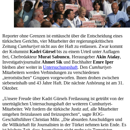
Reporter ohne Grenzen ist enttäuscht über die Entscheidung eines
türkischen Gerichts, vier Mitarbeiter der regierungskritischen
Zeitung
Cumhuriyet
nicht aus der Haft zu entlassen. Zwar kommt
der Kolumnist
Kadri Gürsel
bis zu einem Urteil unter Auflagen
frei, Chefredakteur
Murat Sabuncu
, Herausgeber
Akin Atalay
,
Investigativjournalist
Ahmet Sik
und Buchhalter
Emre Iper
bleiben aber weiter in
Untersuchungshaft
. Den
Cumhuriyet
-
Mitarbeitern werden Verbindungen zu verschiedenen
„terroristischen“ Gruppen vorgeworfen. Ihnen drohen zwischen
siebeneinhalb und 43 Jahre Haft. Die nächste Anhörung ist am 31.
Oktober.
„Unsere Freude über Kadri Gürsels Freilassung ist getrübt von der
unerträglichen Untersuchungshaft der weiteren Cumhuriyet-
Mitarbeiter. Wir fordern die türkische Justiz auf, alle Mitarbeiter
umgehen freizulassen und freizusprechen“, sagte ROG-
Geschäftsführer Christian Mihr. „Die absurden Anschuldigen und
die Willkürhaft für Journalisten in der Türkei nehmen kein Ende. Es
ist höchste Zeit, dass Journalisten nicht mehr wie Terroristen