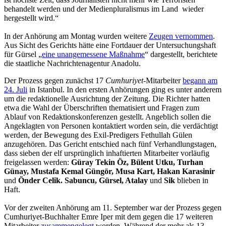
behandelt werden und der Medienpluralismus im Land wieder
hergestellt wird.“
In der Anhörung am Montag wurden weitere
Zeugen vernommen
.
Aus Sicht des Gerichts hätte eine Fortdauer der Untersuchungshaft
für Gürsel „
eine unangemessene Maßnahme
“ dargestellt, berichtete
die staatliche Nachrichtenagentur Anadolu.
Der Prozess gegen zunächst 17
Cumhuriyet
-Mitarbeiter
begann am
24. Juli
in Istanbul. In den ersten Anhörungen ging es unter anderem
um die redaktionelle Ausrichtung der Zeitung. Die Richter hatten
etwa die Wahl der Überschriften thematisiert und Fragen zum
Ablauf von Redaktionskonferenzen gestellt. Angeblich sollen die
Angeklagten von Personen kontaktiert worden sein, die verdächtigt
werden, der Bewegung des Exil-Predigers Fethullah Gülen
anzugehören. Das Gericht entschied nach fünf Verhandlungstagen,
dass sieben der elf ursprünglich inhaftierten Mitarbeiter vorläufig
freigelassen werden:
Güray Tekin Öz, Bülent Utku, Turhan
Günay, Mustafa Kemal Güngör, Musa Kart, Hakan Karasinir
und
Önder Celik. Sabuncu, Gürsel, Atalay
und
Sik
blieben in
Haft.
Vor der zweiten Anhörung am 11. September war der Prozess gegen
Cumhuriyet-Buchhalter Emre Iper mit dem gegen die 17 weiteren
Mitarbeiter
zusammengelegt
worden. Während der mehr als 13