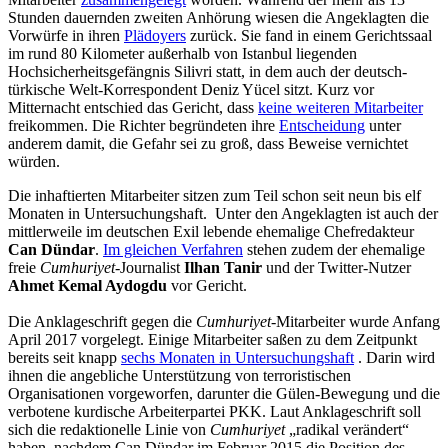
Stunden dauernden zweiten Anhörung wiesen die Angeklagten die
Vorwürfe in ihren
Plädoyers
zurück. Sie fand in einem Gerichtssaal
im rund 80 Kilometer außerhalb von Istanbul liegenden
Hochsicherheitsgefängnis Silivri statt, in dem auch der deutsch-
türkische Welt-Korrespondent Deniz Yücel sitzt. Kurz vor
Mitternacht entschied das Gericht, dass
keine weiteren Mitarbeiter
freikommen. Die Richter begründeten ihre
Entscheidung
unter
anderem damit, die Gefahr sei zu groß, dass Beweise vernichtet
würden.
Die inhaftierten Mitarbeiter sitzen zum Teil schon seit neun bis elf
Monaten in Untersuchungshaft. Unter den Angeklagten ist auch der
mittlerweile im deutschen Exil lebende ehemalige Chefredakteur
Can Dündar
.
Im gleichen Verfahren
stehen zudem der ehemalige
freie
Cumhuriyet
-Journalist
Ilhan Tanir
und der Twitter-Nutzer
Ahmet Kemal Aydogdu
vor Gericht.
Die Anklageschrift gegen die
Cumhuriyet
-Mitarbeiter wurde Anfang
April 2017 vorgelegt. Einige Mitarbeiter saßen zu dem Zeitpunkt
bereits seit knapp
sechs Monaten in Untersuchungshaft
. Darin wird
ihnen die angebliche Unterstützung von terroristischen
Organisationen vorgeworfen, darunter die Gülen-Bewegung und die
verbotene kurdische Arbeiterpartei PKK. Laut Anklageschrift soll
sich die redaktionelle Linie von
Cumhuriyet
„radikal verändert“
haben, nachdem Can Dündar im Februar 2015 die Position des