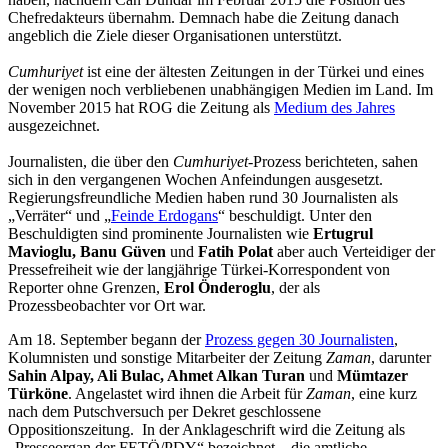
Chefredakteurs übernahm. Demnach habe die Zeitung danach
angeblich die Ziele dieser Organisationen unterstützt.
Cumhuriyet
ist eine der ältesten Zeitungen in der Türkei und eines
der wenigen noch verbliebenen unabhängigen Medien im Land. Im
November 2015 hat ROG die Zeitung als
Medium des Jahres
ausgezeichnet.
Journalisten, die über den
Cumhuriyet
-Prozess berichteten, sahen
sich in den vergangenen Wochen Anfeindungen ausgesetzt.
Regierungsfreundliche Medien haben rund 30 Journalisten als
„Verräter“ und „
Feinde Erdogans
“ beschuldigt. Unter den
Beschuldigten sind prominente Journalisten wie
Ertugrul
Mavioglu, Banu Güven
und
Fatih Polat
aber auch Verteidiger der
Pressefreiheit wie der langjährige Türkei-Korrespondent von
Reporter ohne Grenzen,
Erol Önderoglu
, der als
Prozessbeobachter vor Ort war.
Am 18. September begann der
Prozess gegen 30 Journalisten
,
Kolumnisten und sonstige Mitarbeiter der Zeitung
Zaman
, darunter
Sahin Alpay, Ali Bulac, Ahmet Alkan Turan
und
Mümtazer
Türköne
. Angelastet wird ihnen die Arbeit für
Zaman
, eine kurz
nach dem Putschversuch per Dekret geschlossene
Oppositionszeitung. In der Anklageschrift wird die Zeitung als
„Presseorgan der FETÖ/PDY“ bezeichnet – die amtliche