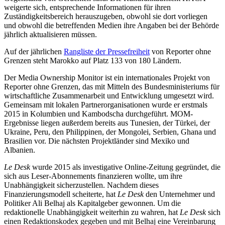
weigerte sich, entsprechende Informationen für ihren
Zuständigkeitsbereich herauszugeben, obwohl sie dort vorliegen
und obwohl die betreffenden Medien ihre Angaben bei der Behörde
jährlich aktualisieren müssen.
Auf der jährlichen
Rangliste der Pressefreiheit
von Reporter ohne
Grenzen steht Marokko auf Platz 133 von 180 Ländern.
Der Media Ownership Monitor ist ein internationales Projekt von
Reporter ohne Grenzen, das mit Mitteln des Bundesministeriums für
wirtschaftliche Zusammenarbeit und Entwicklung umgesetzt wird.
Gemeinsam mit lokalen Partnerorganisationen wurde er erstmals
2015 in Kolumbien und Kambodscha durchgeführt. MOM-
Ergebnisse liegen außerdem bereits aus Tunesien, der Türkei, der
Ukraine, Peru, den Philippinen, der Mongolei, Serbien, Ghana und
Brasilien vor. Die nächsten Projektländer sind Mexiko und
Albanien.
Le Desk
wurde 2015 als investigative Online-Zeitung gegründet, die
sich aus Leser-Abonnements finanzieren wollte, um ihre
Unabhängigkeit sicherzustellen. Nachdem dieses
Finanzierungsmodell scheiterte, hat
Le Desk
den Unternehmer und
Politiker Ali Belhaj als Kapitalgeber gewonnen. Um die
redaktionelle Unabhängigkeit weiterhin zu wahren, hat
Le Desk
sich
einen Redaktionskodex gegeben und mit Belhaj eine Vereinbarung