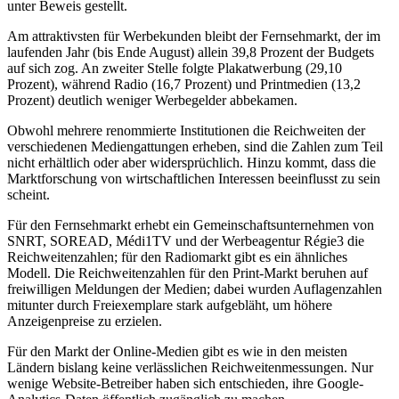
unter Beweis gestellt.
Am attraktivsten für Werbekunden bleibt der Fernsehmarkt, der im
laufenden Jahr (bis Ende August) allein 39,8 Prozent der Budgets
auf sich zog. An zweiter Stelle folgte Plakatwerbung (29,10
Prozent), während Radio (16,7 Prozent) und Printmedien (13,2
Prozent) deutlich weniger Werbegelder abbekamen.
Obwohl mehrere renommierte Institutionen die Reichweiten der
verschiedenen Mediengattungen erheben, sind die Zahlen zum Teil
nicht erhältlich oder aber widersprüchlich. Hinzu kommt, dass die
Marktforschung von wirtschaftlichen Interessen beeinflusst zu sein
scheint.
Für den Fernsehmarkt erhebt ein Gemeinschaftsunternehmen von
SNRT, SOREAD, Médi1TV und der Werbeagentur Régie3 die
Reichweitenzahlen; für den Radiomarkt gibt es ein ähnliches
Modell. Die Reichweitenzahlen für den Print-Markt beruhen auf
freiwilligen Meldungen der Medien; dabei wurden Auflagenzahlen
mitunter durch Freiexemplare stark aufgebläht, um höhere
Anzeigenpreise zu erzielen.
Für den Markt der Online-Medien gibt es wie in den meisten
Ländern bislang keine verlässlichen Reichweitenmessungen. Nur
wenige Website-Betreiber haben sich entschieden, ihre Google-