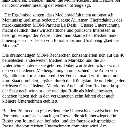
sanktionieren. Daneben haben die MOM-Recherchen Defizite bei
der Reichweitenmessung der Medien offengelegt.
„Die Ergebnisse zeigen, dass Medienvielfalt nicht automatisch
Meinungspluralismus bedeutet“, sagte Ali Amar, Chefredakteur des
marokkanischen MOM-Partners Le Desk. „Unsere Untersuchung
macht deutlich, dass wirtschaftliche und politische Interessen in
besorgniserregender Weise in den marokkanischen Medienmarkt
hineinspielen – zulasten von Pluralismus und Unabhängigkeit der
Medien.“
Die dreimonatigen MOM-Recherchen konzentrierten sich auf die 46
beliebtesten landesweiten Medien in Marokko und die 36
Unternehmen, denen sie gehören. Dabei wurde deutlich, dass mit
den verschiedenen Mediengattungen unterschiedliche Arten von
Eigentümern korrespondieren: Der Fernsehmarkt wird immer noch
vom Staat dominiert, ergänzt durch die Königsfamilie und einige der
reichsten Geschäftsleute Marokkos. Auch auf dem Radiomarkt spielt
der Staat nach wie vor eine wichtige Rolle als Medienbesitzer,
daneben haben sich in den vergangenen zehn Jahren aber auch
kleinere Unternehmen etabliert.
Bei den Printmedien gibt es deutliche Unterschiede zwischen der
florierenden arabischsprachigen Presse, die sich überwiegend im
Besitz von Journalisten befindet, und der französischsprachigen
Presse, die von reichen Unternehmern dominiert wird. Am