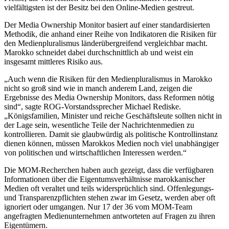
vielfältigsten ist der Besitz bei den Online-Medien gestreut.
Der Media Ownership Monitor basiert auf einer standardisierten
Methodik, die anhand einer Reihe von Indikatoren die Risiken für
den Medienpluralismus länderübergreifend vergleichbar macht.
Marokko schneidet dabei durchschnittlich ab und weist ein
insgesamt mittleres Risiko aus.
„Auch wenn die Risiken für den Medienpluralismus in Marokko
nicht so groß sind wie in manch anderem Land, zeigen die
Ergebnisse des Media Ownership Monitors, dass Reformen nötig
sind“, sagte ROG-Vorstandssprecher Michael Rediske.
„Königsfamilien, Minister und reiche Geschäftsleute sollten nicht in
der Lage sein, wesentliche Teile der Nachrichtenmedien zu
kontrollieren. Damit sie glaubwürdig als politische Kontrollinstanz
dienen können, müssen Marokkos Medien noch viel unabhängiger
von politischen und wirtschaftlichen Interessen werden.“
Die MOM-Recherchen haben auch gezeigt, dass die verfügbaren
Informationen über die Eigentumsverhältnisse marokkanischer
Medien oft veraltet und teils widersprüchlich sind. Offenlegungs-
und Transparenzpflichten stehen zwar im Gesetz, werden aber oft
ignoriert oder umgangen. Nur 17 der 36 vom MOM-Team
angefragten Medienunternehmen antworteten auf Fragen zu ihren
Eigentümern.