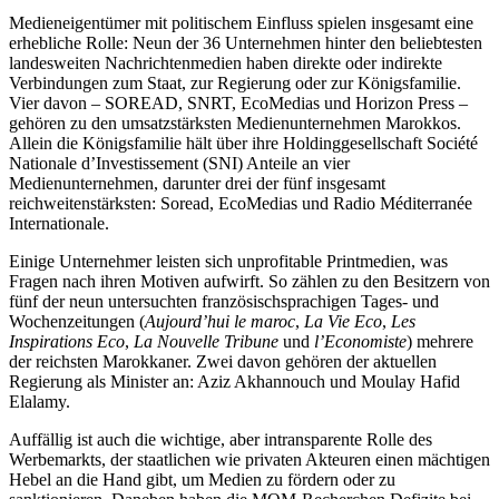
Medieneigentümer mit politischem Einfluss spielen insgesamt eine
erhebliche Rolle: Neun der 36 Unternehmen hinter den beliebtesten
landesweiten Nachrichtenmedien haben direkte oder indirekte
Verbindungen zum Staat, zur Regierung oder zur Königsfamilie.
Vier davon – SOREAD, SNRT, EcoMedias und Horizon Press –
gehören zu den umsatzstärksten Medienunternehmen Marokkos.
Allein die Königsfamilie hält über ihre Holdinggesellschaft Société
Nationale d’Investissement (SNI) Anteile an vier
Medienunternehmen, darunter drei der fünf insgesamt
reichweitenstärksten: Soread, EcoMedias und Radio Méditerranée
Internationale.
Einige Unternehmer leisten sich unprofitable Printmedien, was
Fragen nach ihren Motiven aufwirft. So zählen zu den Besitzern von
fünf der neun untersuchten französischsprachigen Tages- und
Wochenzeitungen (
Aujourd’hui le maroc
,
La Vie Eco
,
Les
Inspirations Eco
,
La Nouvelle Tribune
und
l’Economiste
) mehrere
der reichsten Marokkaner. Zwei davon gehören der aktuellen
Regierung als Minister an: Aziz Akhannouch und Moulay Hafid
Elalamy.
Auffällig ist auch die wichtige, aber intransparente Rolle des
Werbemarkts, der staatlichen wie privaten Akteuren einen mächtigen
Hebel an die Hand gibt, um Medien zu fördern oder zu