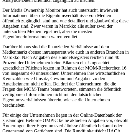
Analytics-Daten öffentlich zugänglich zu machen.
Der Media Ownership Monitor hat auch untersucht, inwieweit
Informationen über die Eigentumsverhältnisse von Medien
öffentlich zugänglich sind und wie detailliert und glaubwürdig diese
Angaben sind. Zwar waren in Marokko alle außer zwei der
untersuchten Medien registriert, aber die meisten
Eigentümerinformationen waren veraltet.
Darüber hinaus sind die finanziellen Verhältnisse auf dem
Medienmarkt ebenso intransparent wie auch in anderen Branchen in
Marokko: Nach Angaben des Handelsregisters reichen rund 40
Prozent der Unternehmen keine Bilanzen ein. Ungeachtet
gesetzlicher Pflichten legten im Rahmen der MOM-Recherchen 16
von insgesamt 40 untersuchten Unternehmen ihre wirtschaftlichen
Kennzahlen wie Umsatz, Gewinn und Angaben zu den
Anteilseignern nicht offen. Bei drei der Unternehmen, die die
Fragen des MOM-Teams beantworteten, stimmten die öffentlich
verfügbaren Informationen nicht mit den tatsächlichen
Eigentumsverhältnissen überein, wie sie die Unternehmen
beschrieben.
Für einige der Unternehmen liegen in der Online-Datenbank der
zuständigen Behörde OMPIC keine aktuellen Angaben vor, obwohl
Änderungen ihrer Eigentumsverhältnisse öffentlich bekannt oder
Gegenstand von Gerüchten sind. Die Rundfunkaufsicht HACA