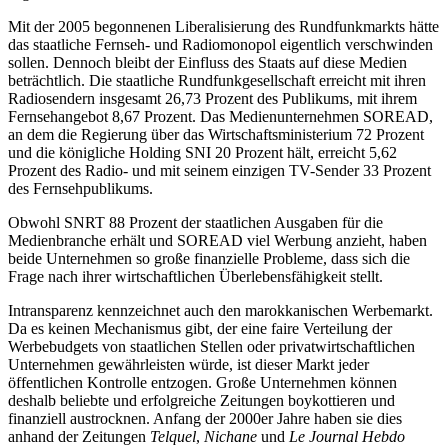
Mit der 2005 begonnenen Liberalisierung des Rundfunkmarkts hätte
das staatliche Fernseh- und Radiomonopol eigentlich verschwinden
sollen. Dennoch bleibt der Einfluss des Staats auf diese Medien
beträchtlich. Die staatliche Rundfunkgesellschaft erreicht mit ihren
Radiosendern insgesamt 26,73 Prozent des Publikums, mit ihrem
Fernsehangebot 8,67 Prozent. Das Medienunternehmen SOREAD,
an dem die Regierung über das Wirtschaftsministerium 72 Prozent
und die königliche Holding SNI 20 Prozent hält, erreicht 5,62
Prozent des Radio- und mit seinem einzigen TV-Sender 33 Prozent
des Fernsehpublikums.
Obwohl SNRT 88 Prozent der staatlichen Ausgaben für die
Medienbranche erhält und SOREAD viel Werbung anzieht, haben
beide Unternehmen so große finanzielle Probleme, dass sich die
Frage nach ihrer wirtschaftlichen Überlebensfähigkeit stellt.
Intransparenz kennzeichnet auch den marokkanischen Werbemarkt.
Da es keinen Mechanismus gibt, der eine faire Verteilung der
Werbebudgets von staatlichen Stellen oder privatwirtschaftlichen
Unternehmen gewährleisten würde, ist dieser Markt jeder
öffentlichen Kontrolle entzogen. Große Unternehmen können
deshalb beliebte und erfolgreiche Zeitungen boykottieren und
finanziell austrocknen. Anfang der 2000er Jahre haben sie dies
anhand der Zeitungen
Telquel
,
Nichane
und
Le Journal Hebdo