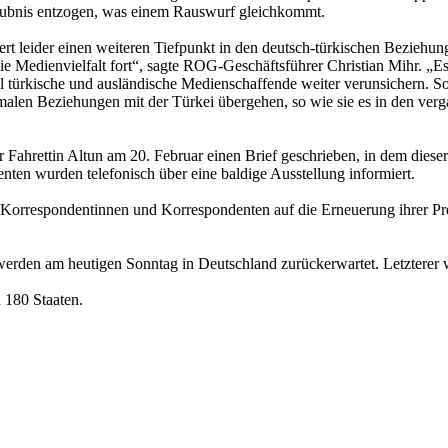
laubnis entzogen, was einem Rauswurf gleichkommt.
t leider einen weiteren Tiefpunkt in den deutsch-türkischen Beziehun
 Medienvielfalt fort“, sagte ROG-Geschäftsführer Christian Mihr. „Es i
l türkische und ausländische Medienschaffende weiter verunsichern. S
rmalen Beziehungen mit der Türkei übergehen, so wie sie es in den ve
Fahrettin Altun am 20. Februar einen Brief geschrieben, in dem diese
enten wurden telefonisch über eine baldige Ausstellung informiert.
Korrespondentinnen und Korrespondenten auf die Erneuerung ihrer Pr
den am heutigen Sonntag in Deutschland zurückerwartet. Letzterer war
n 180 Staaten.