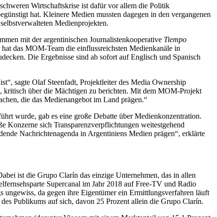
chweren Wirtschaftskrise ist dafür vor allem die Politik
begünstigt hat. Kleinere Medien mussten dagegen in den vergangenen
 selbstverwalteten Medienprojekten.
men mit der argentinischen Journalistenkooperative
Tiempo
ie hat das MOM-Team die einflussreichsten Medienkanäle in
udecken. Die Ergebnisse sind ab sofort auf Englisch und Spanisch
 ist“, sagte Olaf Steenfadt, Projektleiter des Media Ownership
, kritisch über die Mächtigen zu berichten. Mit dem MOM-Projekt
 machen, die das Medienangebot im Land prägen.“
führt wurde, gab es eine große Debatte über Medienkonzentration.
ße Konzerne sich Transparenzverpflichtungen weitestgehend
rdende Nachrichtenagenda in Argentiniens Medien prägen“, erklärte
Dabei ist die Grupo Clarín das einzige Unternehmen, das in allen
elfernsehsparte Supercanal im Jahr 2018 auf Free-TV und Radio
ngs ungewiss, da gegen ihre Eigentümer ein Ermittlungsverfahren läuft
des Publikums auf sich, davon 25 Prozent allein die Grupo Clarín.