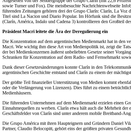
Abgesehen von der Sendergruppe der Grupo Clarín (mit 22,6 Prozent 
sowie Turner und Fox). Die meistbesuchte Nachrichtenwebseite Infoba
führenden Zeitungen gehören drei der Grupo Clarín: Clarín, La Voz de
Titel sind La Nacion und Diario Popular. Im Hörfunk sind die Besitzs
(Clarín, América, Indalo und Cadena 3) kontrollieren den Großteil de
Präsident Macri leitete die Ära der Deregulierung ein
Die Konzentration auf dem argentinischen Medienmarkt hat in den v
Macri. Wie wichtig ihm diese Art von Medienpolitik ist, zeigt die T
der bei Medienkonzernen äußerst unbeliebten Gesetze seiner Vorgä
Schranken für Konzentration auf dem Radio- und Fernsehmarkt sowie
Dank dieser Gesetzesänderungen konnte Clarín in den Telekommunika
argentinischen Geschichte entstand und Clarín zu einem der mächti
Der größte Teil finanzieller Unterstützung von Medien kommt ebenfal
oder die Verlängerung von Lizenzen). Dies führt zu einem beträchtli
Medienhäusern.
Die führenden Unternehmen auf dem Medienmarkt erzielen einen Großt
Einnahmequellen zu werben. Clarín etwa hält auch die Mehrheit der 
Geschäftsfelder von Clarín sind unter anderem mobile Breitband-Ang
Die Grupo América mit ihren Haupteignern und Gründern Daniel Vila 
Partner, Claudio Belocopitt, gehört eins der größten privaten Gesun