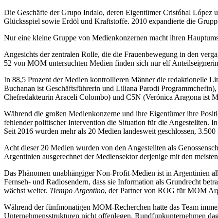
Die Geschäfte der Grupo Indalo, deren Eigentümer Cristóbal López und
Glücksspiel sowie Erdöl und Kraftstoffe. 2010 expandierte die Gru
Nur eine kleine Gruppe von Medienkonzernen macht ihren Hauptumsa
Angesichts der zentralen Rolle, die die Frauenbewegung in den vergan
52 von MOM untersuchten Medien finden sich nur elf Anteilseignerinn
In 88,5 Prozent der Medien kontrollieren Männer die redaktionelle L
Buchanan ist Geschäftsführerin und Liliana Parodi Programmchefin), 
Chefredakteurin Araceli Colombo) und C5N (Verónica Aragona ist Mi
Während die großen Medienkonzerne und ihre Eigentümer ihre Position
fehlender politischer Intervention die Situation für die Angestellten.
Seit 2016 wurden mehr als 20 Medien landesweit geschlossen, 3.500 M
Acht dieser 20 Medien wurden von den Angestellten als Genossenschaf
Argentinien ausgerechnet der Mediensektor derjenige mit den meisten
Das Phänomen unabhängiger Non-Profit-Medien ist in Argentinien aller
Fernseh- und Radiosendern, dass sie Information als Grundrecht betr
wächst weiter.
Tiempo Argentino
, der Partner von ROG für MOM Argen
Während der fünfmonatigen MOM-Recherchen hatte das Team immer wi
Unternehmensstrukturen nicht offenlegen. Rundfunkunternehmen dagege