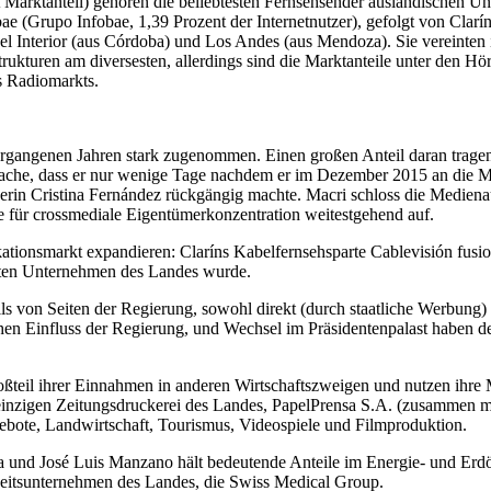
Marktanteil) gehören die beliebtesten Fernsehsender ausländischen U
e (Grupo Infobae, 1,39 Prozent der Internetnutzer), gefolgt von Clarí
l Interior (aus Córdoba) und Los Andes (aus Mendoza). Sie vereinten i
trukturen am diversesten, allerdings sind die Marktanteile unter den 
s Radiomarkts.
ergangenen Jahren stark zugenommen. Einen großen Anteil daran trage
atsache, dass er nur wenige Tage nachdem er im Dezember 2015 an die M
ngerin Cristina Fernández rückgängig machte. Macri schloss die Med
 für crossmediale Eigentümerkonzentration weitestgehend auf.
tionsmarkt expandieren: Claríns Kabelfernsehsparte Cablevisión fusi
gsten Unternehmen des Landes wurde.
ls von Seiten der Regierung, sowohl direkt (durch staatliche Werbung)
chen Einfluss der Regierung, und Wechsel im Präsidentenpalast haben d
eil ihrer Einnahmen in anderen Wirtschaftszweigen und nutzen ihre Med
einzigen Zeitungsdruckerei des Landes, PapelPrensa S.A. (zusammen m
ebote, Landwirtschaft, Tourismus, Videospiele und Filmproduktion.
und José Luis Manzano hält bedeutende Anteile im Energie- und Erdöls
dheitsunternehmen des Landes, die Swiss Medical Group.