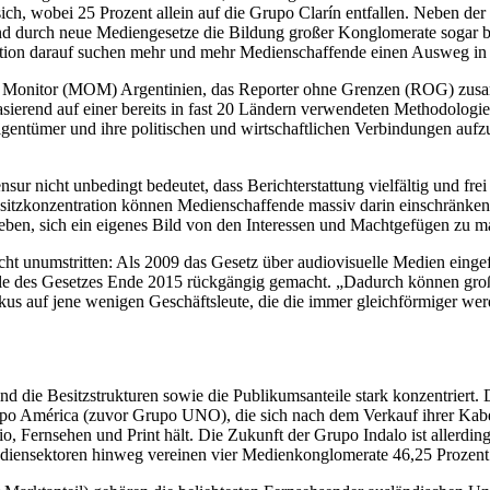
ich, wobei 25 Prozent allein auf die Grupo Clarín entfallen. Neben der s
und durch neue Mediengesetze die Bildung großer Konglomerate sogar 
eaktion darauf suchen mehr und mehr Medienschaffende einen Ausweg in
p Monitor (MOM) Argentinien, das Reporter ohne Grenzen (ROG) zusam
Basierend auf einer bereits in fast 20 Ländern verwendeten Methodolog
igentümer und ihre politischen und wirtschaftlichen Verbindungen aufz
ur nicht unbedingt bedeutet, dass Berichterstattung vielfältig und frei
sitzkonzentration können Medienschaffende massiv darin einschränken
 geben, sich ein eigenes Bild von den Interessen und Machtgefügen zu
ht unumstritten: Als 2009 das Gesetz über audiovisuelle Medien einge
eile des Gesetzes Ende 2015 rückgängig gemacht. „Dadurch können gro
kus auf jene wenigen Geschäftsleute, die die immer gleichförmiger we
nd die Besitzstrukturen sowie die Publikumsanteile stark konzentriert. 
rupo América (zuvor Grupo UNO), die sich nach dem Verkauf ihrer Kab
dio, Fernsehen und Print hält. Die Zukunft der Grupo Indalo ist allerdi
Mediensektoren hinweg vereinen vier Medienkonglomerate 46,25 Prozent 