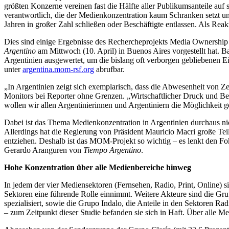
größten Konzerne vereinen fast die Hälfte aller Publikumsanteile auf s
verantwortlich, die der Medienkonzentration kaum Schranken setzt 
Jahren in großer Zahl schließen oder Beschäftigte entlassen. Als R
Dies sind einige Ergebnisse des Rechercheprojekts Media Ownershi
Argentino
am Mittwoch (10. April) in Buenos Aires vorgestellt hat. 
Argentinien ausgewertet, um die bislang oft verborgen gebliebenen E
unter
argentina.mom-rsf.org
abrufbar.
„In Argentinien zeigt sich exemplarisch, dass die Abwesenheit von Zens
Monitors bei Reporter ohne Grenzen. „Wirtschaftlicher Druck und Be
wollen wir allen Argentinierinnen und Argentiniern die Möglichkeit
Dabei ist das Thema Medienkonzentration in Argentinien durchaus nic
Allerdings hat die Regierung von Präsident Mauricio Macri große T
entziehen. Deshalb ist das MOM-Projekt so wichtig – es lenkt den Fo
Gerardo Aranguren von
Tiempo Argentino
.
Hohe Konzentration über alle Medienbereiche hinweg
In jedem der vier Mediensektoren (Fernsehen, Radio, Print, Online) si
Sektoren eine führende Rolle einnimmt. Weitere Akteure sind die G
spezialisiert, sowie die Grupo Indalo, die Anteile in den Sektoren Ra
– zum Zeitpunkt dieser Studie befanden sie sich in Haft. Über alle 