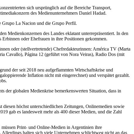
nzentrierten sich ursprünglich auf die Bereiche Transport,
ultimediakonzern des Medienunternehmers Daniel Hadad.
 Grupo La Nacion und die Grupo Perfil.
n den Medienkonzernen des Landes eklatant unterrepräsentiert. In den
ls Erbinnen oder Ehefrauen in ihre Positionen gekommen.
innen oder (stellvertretende) Chefredakteurinnen: América TV (Marta
ia Cavallo), Página 12 (geführt von Nora Veiras), Radio Dos (mit
grund der seit 2018 neu aufgeflammten Wirtschaftskrise und
galoppierende Inflation nicht mit eingerechnet) und verspätet gezahlt.
obs.
ts der globalen Medienkrise bemerkenswerten Situation, dass in
ist diesen höchst unterschiedlichen Zeitungen, Onlinemedien sowie
2019 gab es landesweit mehr als 400 dieser Medien, und die Zahl
müssen Print- und Online-Medien in Argentinien ihre
Allerdings halten sich viele Unternehmen schlichtweg nicht an das