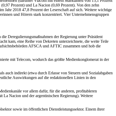
nternehmen (darunter Viacom mit einem Marktanteil von 15,1 Prozent
n (0,97 Prozent) und La Nacion (0,69 Prozent). Von den zehn
m Jahr 2018 47,8 Prozent der Leserschaft auf sich. Weitere wichtige
Hörerinnen und Hörern stark konzentriert. Vier Unternehmensgruppen
n die Deregulierungsmaßnahmen der Regierung unter Präsident
acht kam, eine Reihe von Dekreten unterzeichnete, die weite Teile
ienaufsichtsbehörden AFSCA und AFTIC zusammen und hob die
onierte mit Telecom, wodurch das größte Medienkonglomerat in der
 als auch indirekt (etwa durch Erlasse von Steuern und Sozialabgaben
eutliche Auswirkungen auf die redaktionellen Linien in den
ienkanäle vor allem dafür, für die anderen, profitableren
it La Nacion und der argentinischen Regierung). Weitere
ektor sowie im öffentlichen Dienstleistungssektor. Einem ihrer