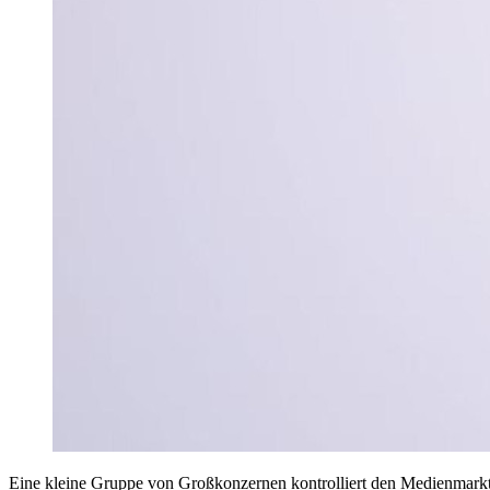
Eine kleine Gruppe von Großkonzernen kontrolliert den Medienmarkt 