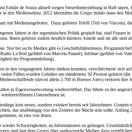
 Fabián de Souza aktuell wegen Steuerhinterziehung in Haft sitzen, ko
ppe in den Mediensektor. 2012 übernahm die Grupo Indalo dann den M
tz mit Medienangeboten. Dazu gehören Telefé (Teil von Viacom), die
genen Jahren in der argentinischen Politik gespielt hat, sind Frauen i
en. Ihnen gehören zudem deutlich kleinere Anteile und sie alle sind a
inie. Nur bei sechs Medien gibt es Geschäftsführerinnen, Programmchef
Radio La Red (geführt von Marcela Patané), Infobae (geführt von Valer
tglied der Programmleitung).
 in den vergangenen Jahren stärken konnten, verschlechterte sich auf
 In vielen Fällen wurden Gehälter um mindestens 30 Prozent gekürzt (die 
edienschaffende (davon allein 2.700 in Buenos Aires) verloren ihre J
ten in Eigenverantwortung wiedereröffnet. Das führte zu der angesich
 wiedereröffneten Unternehmen ist.
dings kein neues, sondern existiert bereits seit Jahrzehnten. Gemein 
achten, das unabhängig von den Zentren der Macht sein sollte. Anfang 
tinien, ist eins von ihnen.
eder Schwierigkeiten, an Informationen zu gelangen. Grundsätzlich 
n sind laut dem Gesetz über audiovisuelle Medien dazu verpflichtet. 