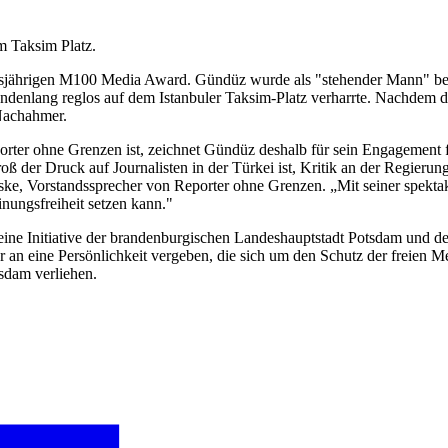
m Taksim Platz.
jährigen M100 Media Award. Gündüz wurde als "stehender Mann" bekann
denlang reglos auf dem Istanbuler Taksim-Platz verharrte. Nachdem d
 Nachahmer.
ter ohne Grenzen ist, zeichnet Gündüz deshalb für sein Engagement 
groß der Druck auf Journalisten in der Türkei ist, Kritik an der Regieru
ske, Vorstandssprecher von Reporter ohne Grenzen. „Mit seiner spekt
inungsfreiheit setzen kann."
ine Initiative der brandenburgischen Landeshauptstadt Potsdam und de
 an eine Persönlichkeit vergeben, die sich um den Schutz der freien 
sdam verliehen.