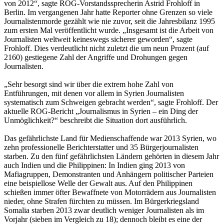
von 2012“, sagte ROG-Vorstandssprecherin Astrid Frohloff in
Berlin. Im vergangenen Jahr hatte Reporter ohne Grenzen so viele
Journalistenmorde gezählt wie nie zuvor, seit die Jahresbilanz 1995
zum ersten Mal veröffentlicht wurde. „Insgesamt ist die Arbeit von
Journalisten weltweit keineswegs sicherer geworden“, sagte
Frohloff. Dies verdeutlicht nicht zuletzt die um neun Prozent (auf
2160) gestiegene Zahl der Angriffe und Drohungen gegen
Journalisten.
„Sehr besorgt sind wir über die extrem hohe Zahl von
Entführungen, mit denen vor allem in Syrien Journalisten
systematisch zum Schweigen gebracht werden“, sagte Frohloff. Der
aktuelle ROG-Bericht „Journalismus in Syrien – ein Ding der
Unmöglichkeit?“ beschreibt die Situation dort ausführlich.
Das gefährlichste Land für Medienschaffende war 2013 Syrien, wo
zehn professionelle Berichterstatter und 35 Bürgerjournalisten
starben. Zu den fünf gefährlichsten Ländern gehörten in diesem Jahr
auch Indien und die Philippinen: In Indien ging 2013 von
Mafiagruppen, Demonstranten und Anhängern politischer Parteien
eine beispiellose Welle der Gewalt aus. Auf den Philippinen
schießen immer öfter Bewaffnete von Motorrädern aus Journalisten
nieder, ohne Strafen fürchten zu müssen. Im Bürgerkriegsland
Somalia starben 2013 zwar deutlich weniger Journalisten als im
Vorjahr (sieben im Vergleich zu 18); dennoch bleibt es eine der