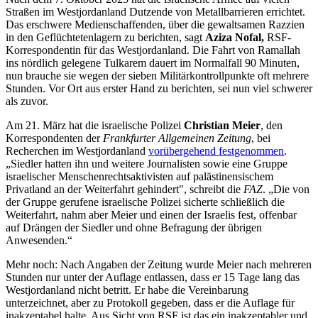
Straßen im Westjordanland Dutzende von Metallbarrieren errichtet.
Das erschwere Medienschaffenden, über die gewaltsamen Razzien
in den Geflüchtetenlagern zu berichten, sagt
Aziza Nofal,
RSF-
Korrespondentin für das Westjordanland. Die Fahrt von Ramallah
ins nördlich gelegene Tulkarem dauert im Normalfall 90 Minuten,
nun brauche sie wegen der sieben Militärkontrollpunkte oft mehrere
Stunden. Vor Ort aus erster Hand zu berichten, sei nun viel schwerer
als zuvor.
Am 21. März hat die israelische Polizei
Christian Meier
, den
Korrespondenten der
Frankfurter Allgemeinen Zeitung
, bei
Recherchen im Westjordanland
vorübergehend festgenommen
.
„Siedler hatten ihn und weitere Journalisten sowie eine Gruppe
israelischer Menschenrechtsaktivisten auf palästinensischem
Privatland an der Weiterfahrt gehindert", schreibt die
FAZ
. „Die von
der Gruppe gerufene israelische Polizei sicherte schließlich die
Weiterfahrt, nahm aber Meier und einen der Israelis fest, offenbar
auf Drängen der Siedler und ohne Befragung der übrigen
Anwesenden.“
Mehr noch: Nach Angaben der Zeitung wurde Meier nach mehreren
Stunden nur unter der Auflage entlassen, dass er 15 Tage lang das
Westjordanland nicht betritt. Er habe die Vereinbarung
unterzeichnet, aber zu Protokoll gegeben, dass er die Auflage für
inakzeptabel halte. Aus Sicht von RSF ist das ein inakzeptabler und