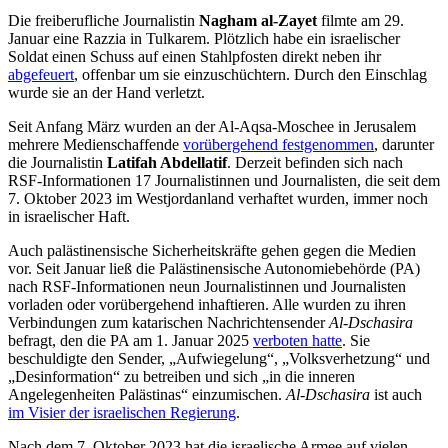
Die freiberufliche Journalistin
Nagham al-Zayet
filmte am 29.
Januar eine Razzia in Tulkarem. Plötzlich habe ein israelischer
Soldat einen Schuss auf einen Stahlpfosten direkt neben ihr
abgefeuert
, offenbar um sie einzuschüchtern. Durch den Einschlag
wurde sie an der Hand verletzt.
Seit Anfang März wurden an der Al-Aqsa-Moschee in Jerusalem
mehrere Medienschaffende
vorübergehend festgenommen
, darunter
die Journalistin
Latifah Abdellatif
. Derzeit befinden sich nach
RSF-Informationen 17 Journalistinnen und Journalisten, die seit dem
7. Oktober 2023 im Westjordanland verhaftet wurden, immer noch
in israelischer Haft.
Auch palästinensische Sicherheitskräfte gehen gegen die Medien
vor. Seit Januar ließ die Palästinensische Autonomiebehörde (PA)
nach RSF-Informationen neun Journalistinnen und Journalisten
vorladen oder vorübergehend inhaftieren. Alle wurden zu ihren
Verbindungen zum katarischen Nachrichtensender
Al-Dschasira
befragt, den die PA am 1. Januar 2025
verboten hatte
. Sie
beschuldigte den Sender, „Aufwiegelung“, „Volksverhetzung“ und
„Desinformation“ zu betreiben und sich „in die inneren
Angelegenheiten Palästinas“ einzumischen.
Al-Dschasira
ist auch
im Visier der israelischen Regierung
.
Nach dem 7. Oktober 2023 hat die israelische Armee auf vielen