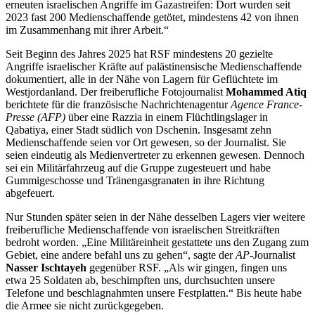
erneuten israelischen Angriffe im Gazastreifen: Dort wurden seit
2023 fast 200 Medienschaffende getötet, mindestens 42 von ihnen
im Zusammenhang mit ihrer Arbeit.“
Seit Beginn des Jahres 2025 hat RSF mindestens 20 gezielte
Angriffe israelischer Kräfte auf palästinensische Medienschaffende
dokumentiert, alle in der Nähe von Lagern für Geflüchtete im
Westjordanland. Der freiberufliche Fotojournalist
Mohammed Atiq
berichtete für die französische Nachrichtenagentur
Agence France-
Presse (AFP)
über eine Razzia in einem Flüchtlingslager in
Qabatiya, einer Stadt südlich von Dschenin. Insgesamt zehn
Medienschaffende seien vor Ort gewesen, so der Journalist. Sie
seien eindeutig als Medienvertreter zu erkennen gewesen. Dennoch
sei ein Militärfahrzeug auf die Gruppe zugesteuert und habe
Gummigeschosse und Tränengasgranaten in ihre Richtung
abgefeuert.
Nur Stunden später seien in der Nähe desselben Lagers vier weitere
freiberufliche Medienschaffende von israelischen Streitkräften
bedroht worden. „Eine Militäreinheit gestattete uns den Zugang zum
Gebiet, eine andere befahl uns zu gehen“, sagte der
AP
-Journalist
Nasser Ischtayeh
gegenüber RSF. „Als wir gingen, fingen uns
etwa 25 Soldaten ab, beschimpften uns, durchsuchten unsere
Telefone und beschlagnahmten unsere Festplatten.“ Bis heute habe
die Armee sie nicht zurückgegeben.