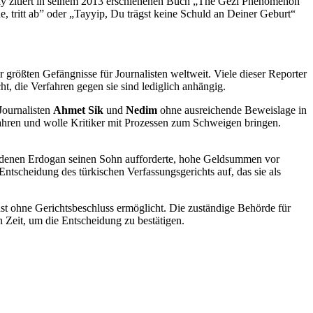
ray zitiert in seinem 2013 erschienenen Buch „The Gezi Phenomenon“
 tritt ab” oder „Tayyip, Du trägst keine Schuld an Deiner Geburt“
 größten Gefängnisse für Journalisten weltweit. Viele dieser Reporter
, die Verfahren gegen sie sind lediglich anhängig.
 Journalisten
Ahmet Sik
und
Nedim
ohne ausreichende Beweislage in
erfahren und wolle Kritiker mit Prozessen zum Schweigen bringen.
 in denen Erdogan seinen Sohn aufforderte, hohe Geldsummen vor
 Entscheidung des türkischen Verfassungsgerichts auf, das sie als
st ohne Gerichtsbeschluss ermöglicht. Die zuständige Behörde für
n Zeit, um die Entscheidung zu bestätigen.