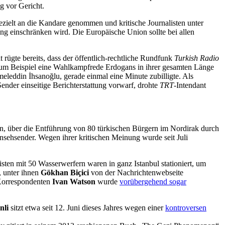
g vor Gericht.
ezielt an die Kandare genommen und kritische Journalisten unter
rung einschränken wird. Die Europäische Union sollte bei allen
rügte bereits, dass der öffentlich-rechtliche Rundfunk
Turkish Radio
m Beispiel eine Wahlkampfrede Erdogans in ihrer gesamten Länge
ddin İhsanoğlu, gerade einmal eine Minute zubilligte. Als
Sender einseitige Berichterstattung vorwarf, drohte
TRT
-Intendant
en, über die Entführung von 80 türkischen Bürgern im Nordirak durch
rnsehsender. Wegen ihrer kritischen Meinung wurde seit Juli
sten mit 50 Wasserwerfern waren in ganz Istanbul stationiert, um
, unter ihnen
Gökhan Biçici
von der Nachrichtenwebseite
Korrespondenten
Ivan Watson
wurde
vorübergehend sogar
nli
sitzt etwa seit 12. Juni dieses Jahres wegen einer
kontroversen