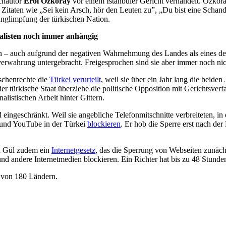
uchautor
Erol Özkoray
vor einem Istanbuler Gericht verhandelt. Özko
aten wie „Sei kein Arsch, hör den Leuten zu”, „Du bist eine Schande,
nglimpfung der türkischen Nation.
nalisten noch immer anhängig
sen – auch aufgrund der negativen Wahrnehmung des Landes als eines der
rwahrung untergebracht. Freigesprochen sind sie aber immer noch nicht
nschenrechte die
Türkei verurteilt
, weil sie über ein Jahr lang die beiden
t, der türkische Staat überziehe die politische Opposition mit Gerichtsv
alistischen Arbeit hinter Gittern.
d eingeschränkt. Weil sie angebliche Telefonmitschnitte verbreiteten,
r und YouTube in der Türkei
blockieren
. Er hob die Sperre erst nach der
ah Gül zudem ein
Internetgesetz
, das die Sperrung von Webseiten zunäch
nd andere Internetmedien blockieren. Ein Richter hat bis zu 48 Stunde
54 von 180 Ländern.