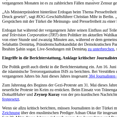
vergangenen Monaten ist es zu zahlreichen Fällen massiver Zensur ge
„Als Ministerpräsident hinterlässt Erdogan beim Thema Pressefreiheit
Druck gesetzt“, sagt
ROG
-Geschäftsführer Christian Mihr in Berlin. 
Gesprächen mit der Türkei die Meinungs- und Pressefreiheit zu einer
Erdogan hat während der vergangenen Jahre seinen Einfluss auf Teile 
and Television Corporation
(
TRT
) dem Politiker im aktuellen Wahlkam
von einer Stunde und zwanzig Minuten aus, während er dem gemeins
Selahattin Demirtaş, Präsidentschaftskandidat der Demokratischen P
İbrahim Şahin sogar, Live-Sendungen mit Demirtaş
zu unterbrechen
,
Eingriffe in die Berichterstattung, Anklage kritischer Journaliste
Die Politik greift auch direkt in die Berichterstattung ein. Am 16. Jun
die islamistische Terrororganisation ISIS zu berichten. Bei Verstöße
vergangenen Jahres bis Juni dieses Jahres insgesamt
384 Journalisten
Zum Jahrestag des Beginns der Gezi-Proteste am 31. Mai dieses Jahres
neuerliche Proteste im Keim zu ersticken. Beim Einsatz von Träneng
Dokuz8Haber
und
Zeynep Kuray
von der pro-kurdischen Nachrich
festgesetzt
.
Wenn sie allzu kritisch berichten, müssen Journalisten in der Türkei 
Zeichnung
über den muslimischen Prediger Adnan Oktar für insgesam