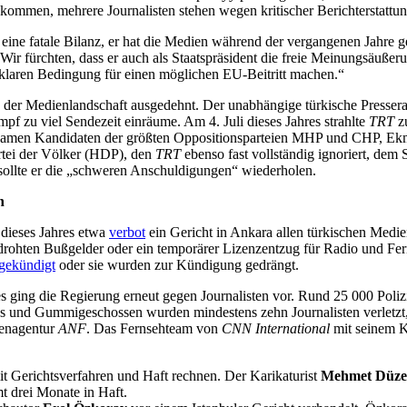
kommen, mehrere Journalisten stehen wegen kritischer Berichterstattun
 eine fatale Bilanz, er hat die Medien während der vergangenen Jahre g
„Wir fürchten, dass er auch als Staatspräsident die freie Meinungsäuße
 klaren Bedingung für einen möglichen EU-Beitritt machen.“
der Medienlandschaft ausgedehnt. Der unabhängige türkische Presserat 
pf zu viel Sendezeit einräume. Am 4. Juli dieses Jahres strahlte
TRT
zu
amen Kandidaten der größten Oppositionsparteien MHP und CHP, Ekmele
artei der Völker (HDP), den
TRT
ebenso fast vollständig ignoriert, dem 
 sollte er die „schweren Anschuldigungen“ wiederholen.
n
i dieses Jahres etwa
verbot
ein Gericht in Ankara allen türkischen Medi
n drohten Bußgelder oder ein temporärer Lizenzentzug für Radio und Fe
 gekündigt
oder sie wurden zur Kündigung gedrängt.
 ging die Regierung erneut gegen Journalisten vor. Rund 25 000 Polizi
as und Gummigeschossen wurden mindestens zehn Journalisten verletzt
tenagentur
ANF
. Das Fernsehteam von
CNN International
mit seinem 
mit Gerichtsverfahren und Haft rechnen. Der Karikaturist
Mehmet Düze
t drei Monate in Haft.