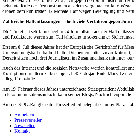
Seit 20. März dieses Jahres wird auch gegen den Journalisten und B
bekannte Rufe der Demonstranten aus dem vergangenen Jahr: Wegen Zit
drohen dem Publizisten 32 Monate Haft wegen Beleidigung und Veru
Zahlreiche Haftentlassungen – doch viele Verfahren gegen Jour
Die Türkei hat seit Jahresbeginn 24 Journalisten aus der Haft entlas
und Redakteure waren zum Teil jahrelang in sogenannter Sicherungsve
Erst am 8. Juli dieses Jahres hat der Europäische Gerichtshof für Me
Untersuchungshaft inhaftiert hatte. Die beiden hatten zuvor kritisier
Derzeit sitzen noch drei Journalisten im Zusammenhang mit ihrer journ
Auch das Internet und die sozialen Netzwerke werden kontrolliert un
Korruptionsermittlern zu beseitigen, ließ Erdogan Ende März Twitte
„illegal“ einstufte.
Am 19. Februar dieses Jahres unterzeichnete Staatspräsident Abdull
Telekommunikationsaufsicht kann seither Blogs, Nachrichtenportale u
Auf der
ROG
-Rangliste der Pressefreiheit belegt die Türkei Platz 1
Anmelden
Presseverteiler
Newsletter
Kontakt