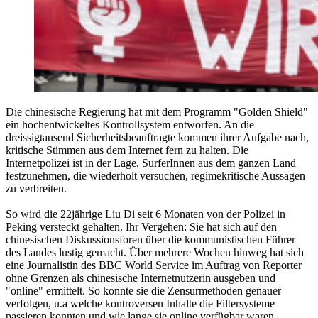
Die chinesische Regierung hat mit dem Programm "Golden Shield"
ein hochentwickeltes Kontrollsystem entworfen. An die
dreissigtausend Sicherheitsbeauftragte kommen ihrer Aufgabe nach,
kritische Stimmen aus dem Internet fern zu halten. Die
Internetpolizei ist in der Lage, SurferInnen aus dem ganzen Land
festzunehmen, die wiederholt versuchen, regimekritische Aussagen
zu verbreiten.
So wird die 22jährige Liu Di seit 6 Monaten von der Polizei in
Peking versteckt gehalten. Ihr Vergehen: Sie hat sich auf den
chinesischen Diskussionsforen über die kommunistischen Führer
des Landes lustig gemacht. Über mehrere Wochen hinweg hat sich
eine Journalistin des BBC World Service im Auftrag von Reporter
ohne Grenzen als chinesische Internetnutzerin ausgeben und
"online" ermittelt. So konnte sie die Zensurmethoden genauer
verfolgen, u.a welche kontroversen Inhalte die Filtersysteme
passieren konnten und wie lange sie online verfügbar waren.