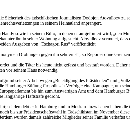
 die Sicherheit des tadschikischen Journalisten Dodojon Atovulloev zu 
henrechtsverletzungen in seinem Heimatland anprangert.
Handy sowie in seinem Büro, in denen er aufgefordert wird, „den Mund 
nbekannter ihn in seiner Wohnung aufgesucht. Atovulloev vermutet, dass 
beiden Ausgaben von „Tschagori Rus“ veröffentlicht.
 anonymen Drohungen gegen ihn sehr ernst“, so Reporter ohne Grenzen
rdet und die Täter bis heute nicht gefasst und bestraft worden. Daher 
sten vor seinem Haus notwendig.
r aufgrund seiner Arbeit wegen „Beleidigung des Präsidenten“ und „Vo
 die Hamburger Stiftung für politisch Verfolgte eine Kampagne, um se
Europaparlament bis hin zum Auswärtigen Amt und dem Hamburger Bür
e langjährige Haftstrafe gedroht.
hrt; seitdem lebt er in Hamburg und in Moskau. Inzwischen haben die t
noch bis zur Präsidentschaftswahl in Tadschikistan im November diese
rdem wurden damals zahlreiche Mitglieder seiner Familie verhaftet u