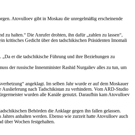
sorgen. Atovulloev gibt in Moskau die unregelmäßig erscheinende
zu halten.“ Die Anrufer drohten, ihn dafür „zahlen zu lassen“,
ein kritisches Gedicht über den tadschikischen Präsidenten Imomali
. „Da er die tadschikische Führung und ihre Beziehungen zu
muss der russische Innenminister Rashid Nurgaliev alles zu tun, um
lksverhetzung“ angeklagt. Im selben Jahr wurde er auf dem Moskauer
ine Auslieferung nach Tadschikistan zu verhindern. Vom ARD-Studio
germeister wurden alle Kanäle genutzt. Daraufhin kam Atovulloev
adschikischen Behörden die Anklage gegen ihn fallen gelassen.
s Jahres anhalten werden. Ebenso wie zurzeit hatte Atovulloev auch
nd über Wochen festgehalten.