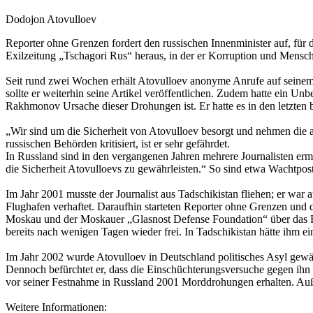
Dodojon Atovulloev
Reporter ohne Grenzen fordert den russischen Innenminister auf, für
Exilzeitung „Tschagori Rus“ heraus, in der er Korruption und Mensc
Seit rund zwei Wochen erhält Atovulloev anonyme Anrufe auf seinem 
sollte er weiterhin seine Artikel veröffentlichen. Zudem hatte ein U
Rakhmonov Ursache dieser Drohungen ist. Er hatte es in den letzten 
„Wir sind um die Sicherheit von Atovulloev besorgt und nehmen die
russischen Behörden kritisiert, ist er sehr gefährdet.
In Russland sind in den vergangenen Jahren mehrere Journalisten ermo
die Sicherheit Atovulloevs zu gewährleisten.“ So sind etwa Wachtpo
Im Jahr 2001 musste der Journalist aus Tadschikistan fliehen; er wa
Flughafen verhaftet. Daraufhin starteten Reporter ohne Grenzen und
Moskau und der Moskauer „Glasnost Defense Foundation“ über das 
bereits nach wenigen Tagen wieder frei. In Tadschikistan hätte ihm ein
Im Jahr 2002 wurde Atovulloev in Deutschland politisches Asyl gewä
Dennoch befürchtet er, dass die Einschüchterungsversuche gegen ihn 
vor seiner Festnahme in Russland 2001 Morddrohungen erhalten. Auße
Weitere Informationen: