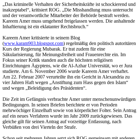
„Das kriminelle Verhalten der Sicherheitskräfte ist schockierend und
inakzeptabel“, kritisiert ROG. „Die Misshandlung muss untersucht
und der verantwortliche Mitarbeiter der Behörde bestraft werden.
Kareem Amer muss umgehend freigelassen werden. Die anhaltende
Inhaftierung ist ein eklatanter Rechtsbruch.“
Kareem Amer kritisierte in seinem Blog
(
www.karam903.blogspot.com
) regelmäßig den politisch autoritären
Kurs der Regierung Mubarak. Er trat zudem für eine
Säkularisierung, für Meinungsfreiheit und Frauenrechte ein. Im
Fokus seiner Kritik standen auch die höchsten religiösen
Einrichtungen Ägyptens, wie die Al-Azhar Universität, wo er Jura
studierte. Am 6. November 2006 wurde Kareem Amer verhaftet.
Am 22. Februar 2007 verurteilte ihn ein Gericht in Alexandria zu
vier Jahren Haft wegen „Anstiftung zum Hass gegen den Islam“
und wegen „Beleidigung des Präsidenten“.
Die Zeit im Gefängnis verbrachte Amer unter menschenunwürdigen
Bedingungen. In seinen Briefen berichtete er von Perioden
mehrwöchiger Einzelhaft sowie von körperlicher Folter. Sein Antrag
auf ein neues Verfahren wurde im Jahr 2009 zurückgewiesen. Das
gleiche gilt für seinen Antrag auf vorzeitige Entlassung, nach
Verbüßen von drei Vierteln der Strafe.
Schon seit mehreren Jahren setzt sich ROG gemeinsam mit anderen