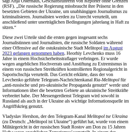
sagt Anja Osterhaus, Geschäftsführerin von Reporter ohne Grenzen
(RSF). „Die russische Regierung missbraucht ihre Präsenz in den
besetzten Gebieten der Ukraine, um unabhängigen Journalismus zu
kriminalisieren. Journalisten werden zu Unrecht verurteilt, um
anschließend unter unerträglichen Bedingungen jahrelang in Haft zu
sitzen.“
Diese zwei Urteile sind die ersten gegen insgesamt sechs
Journalistinnen und Journalisten, die russische Soldaten während
einer Offensive auf die ostukrainische Stadt Melitopol
im August
2023 gefangen genommen haben
. Heorhiy Levchenko muss 16
Jahre in einem Hochsicherheitsstraflager verbringen. Er wurde
wegen angeblichen Hochverrats und Anstiftung zu Extremismus in
einem von russischen Streitkräften kontrollierten Regionalgericht in
Saporischschja verurteilt. Das Gericht erklärte, dass der von
Levchenko geführte Telegram-Nachrichtenkanal
Ria-Melitopol
für
„anti-russische und pro-ukrainische Propaganda genutzt“ werde und
Informationen über die besetzten Gebiete an ukrainische Streitkräfte
verbreitet habe. Der Messengerdienst Telegram wird sowohl in
Russland als auch in der Ukraine als wichtige Informationsquelle im
Angriffskrieg genutzt.
Vladyslav Hershon, der den Telegram-Kanal
Melitopol tse Ukraina
(zu Deutsch: „Melitopol ist Ukraine“) geführt hat, wurde von einem
Militärgericht in der russischen Stadt Rostov am Don zu 15 Jahren