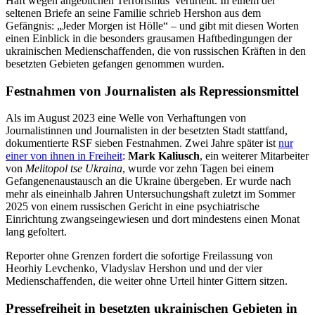
Haft wegen angeblichen Terrorismus’ verurteilt. In einem der
seltenen Briefe an seine Familie schrieb Hershon aus dem
Gefängnis: „Jeder Morgen ist Hölle“ – und gibt mit diesen Worten
einen Einblick in die besonders grausamen Haftbedingungen der
ukrainischen Medienschaffenden, die von russischen Kräften in den
besetzten Gebieten gefangen genommen wurden.
Festnahmen von Journalisten als Repressionsmittel
Als im August 2023 eine Welle von Verhaftungen von
Journalistinnen und Journalisten in der besetzten Stadt stattfand,
dokumentierte RSF sieben Festnahmen. Zwei Jahre später ist
nur
einer von ihnen in Freiheit
:
Mark Kaliusch
, ein weiterer Mitarbeiter
von
Melitopol tse Ukraina
, wurde vor zehn Tagen bei einem
Gefangenenaustausch an die Ukraine übergeben. Er wurde nach
mehr als eineinhalb Jahren Untersuchungshaft zuletzt im Sommer
2025 von einem russischen Gericht in eine psychiatrische
Einrichtung zwangseingewiesen und dort mindestens einen Monat
lang gefoltert.
Reporter ohne Grenzen fordert die sofortige Freilassung von
Heorhiy Levchenko, Vladyslav Hershon und und der vier
Medienschaffenden, die weiter ohne Urteil hinter Gittern sitzen.
Pressefreiheit in besetzten ukrainischen Gebieten in