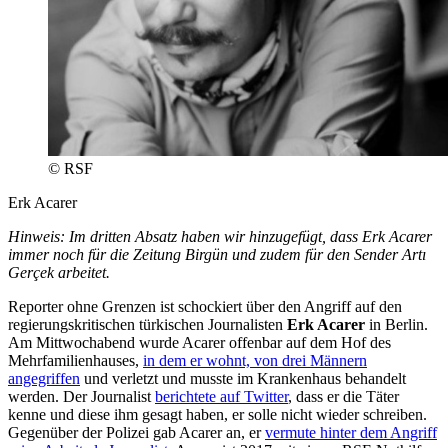
© RSF
Erk Acarer
Hinweis: Im dritten Absatz haben wir hinzugefügt, dass Erk Acarer
immer noch für die Zeitung Birgün und zudem für den Sender Artı
Gerçek arbeitet.
Reporter ohne Grenzen ist schockiert über den Angriff auf den
regierungskritischen türkischen Journalisten
Erk Acarer
in Berlin.
Am Mittwochabend wurde Acarer offenbar auf dem Hof des
Mehrfamilienhauses,
in dem er wohnt, von drei Männern
angegriffen
und verletzt und musste im Krankenhaus behandelt
werden. Der Journalist
berichtete auf Twitter
, dass er die Täter
kenne und diese ihm gesagt haben, er solle nicht wieder schreiben.
Gegenüber der Polizei gab Acarer an, er
vermute hinter dem Angriff