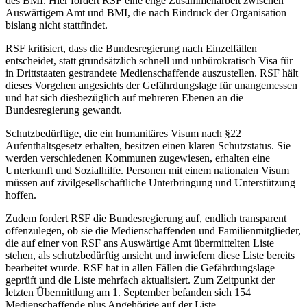
des BMI. Hier fordert RSF eine enge Zusammenarbeit zwischen
Auswärtigem Amt und BMI, die nach Eindruck der Organisation
bislang nicht stattfindet.
RSF kritisiert, dass die Bundesregierung nach Einzelfällen
entscheidet, statt grundsätzlich schnell und unbürokratisch Visa für
in Drittstaaten gestrandete Medienschaffende auszustellen. RSF hält
dieses Vorgehen angesichts der Gefährdungslage für unangemessen
und hat sich diesbezüglich auf mehreren Ebenen an die
Bundesregierung gewandt.
Schutzbedürftige, die ein humanitäres Visum nach §22
Aufenthaltsgesetz erhalten, besitzen einen klaren Schutzstatus. Sie
werden verschiedenen Kommunen zugewiesen, erhalten eine
Unterkunft und Sozialhilfe. Personen mit einem nationalen Visum
müssen auf zivilgesellschaftliche Unterbringung und Unterstützung
hoffen.
Zudem fordert RSF die Bundesregierung auf, endlich transparent
offenzulegen, ob sie die Medienschaffenden und Familienmitglieder,
die auf einer von RSF ans Auswärtige Amt übermittelten Liste
stehen, als schutzbedürftig ansieht und inwiefern diese Liste bereits
bearbeitet wurde. RSF hat in allen Fällen die Gefährdungslage
geprüft und die Liste mehrfach aktualisiert. Zum Zeitpunkt der
letzten Übermittlung am 1. September befanden sich 154
Medienschaffende plus Angehörige auf der Liste.