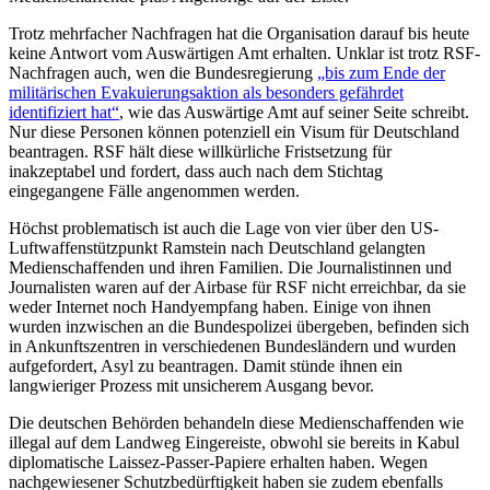
Trotz mehrfacher Nachfragen hat die Organisation darauf bis heute
keine Antwort vom Auswärtigen Amt erhalten. Unklar ist trotz RSF-
Nachfragen auch, wen die Bundesregierung
„bis zum Ende der
militärischen Evakuierungsaktion als besonders gefährdet
identifiziert hat“
, wie das Auswärtige Amt auf seiner Seite schreibt.
Nur diese Personen können potenziell ein Visum für Deutschland
beantragen. RSF hält diese willkürliche Fristsetzung für
inakzeptabel und fordert, dass auch nach dem Stichtag
eingegangene Fälle angenommen werden.
Höchst problematisch ist auch die Lage von vier über den US-
Luftwaffenstützpunkt Ramstein nach Deutschland gelangten
Medienschaffenden und ihren Familien. Die Journalistinnen und
Journalisten waren auf der Airbase für RSF nicht erreichbar, da sie
weder Internet noch Handyempfang haben. Einige von ihnen
wurden inzwischen an die Bundespolizei übergeben, befinden sich
in Ankunftszentren in verschiedenen Bundesländern und wurden
aufgefordert, Asyl zu beantragen. Damit stünde ihnen ein
langwieriger Prozess mit unsicherem Ausgang bevor.
Die deutschen Behörden behandeln diese Medienschaffenden wie
illegal auf dem Landweg Eingereiste, obwohl sie bereits in Kabul
diplomatische Laissez-Passer-Papiere erhalten haben. Wegen
nachgewiesener Schutzbedürftigkeit haben sie zudem ebenfalls