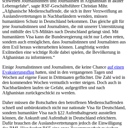
schweben Journalistinnen und Journalisten in Afghanistan in akuter
Lebensgefahr“, sagte RSF-Geschäftsführer Christian Mihr.
„Afghanische Medienschaffende, die sich in ihrer Verzweiflung an
Auslandsvertretungen in Nachbarländern wenden, müssen
humanitären Schutz in Deutschland bekommen. Das gleiche gilt für
jene Journalistinnen und Journalisten, die mit unserer Unterstützung
und mithilfe des US-Militärs nach Deutschland gelangt sind. Mit
humanitären Visa kann die Bundesregierung nicht nur Leben retten,
sondern auch ermöglichen, dass Journalistinnen und Journalisten aus
dem Exil heraus weiterarbeiten können. Langfristig werden
Exilmedien eine wichtige Rolle dabei spielen, die Bevölkerung in
Afghanistan zu informieren.“
Einige Journalistinnen und Journalisten, die keine Chance
auf einen
Evakuierungsflug
hatten, sind in den vergangenen Tagen und
Wochen auf eigene Faust in Drittstaaten geflüchtet. Die Zahl wird in
den kommenden Wochen vermutlich weiter steigen. Doch auch in
Nachbarländern laufen sie Gefahr, aufgegriffen und nach
Afghanistan zurückgeschickt zu werden.
Daher müssen die Botschaften den betroffenen Medienschaffenden
schnell und unbürokratisch nicht nur nationale Visa für Deutschland,
sondern humanitäre Visa nach §22 Aufenthaltsgesetz ausstellen
können, die Ankunft und Aufenthalt in Deutschland erleichtern.
Dafür brauchen die Auslandsvertretungen jedoch die Einwilligung