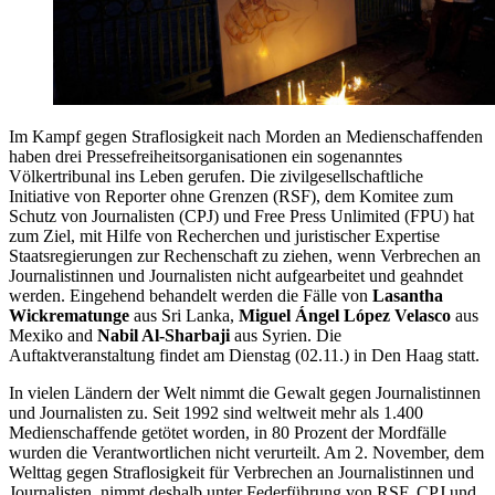
Im Kampf gegen Straflosigkeit nach Morden an Medienschaffenden
haben drei Pressefreiheitsorganisationen ein sogenanntes
Völkertribunal ins Leben gerufen. Die zivilgesellschaftliche
Initiative von Reporter ohne Grenzen (RSF), dem Komitee zum
Schutz von Journalisten (CPJ) und Free Press Unlimited (FPU) hat
zum Ziel, mit Hilfe von Recherchen und juristischer Expertise
Staatsregierungen zur Rechenschaft zu ziehen, wenn Verbrechen an
Journalistinnen und Journalisten nicht aufgearbeitet und geahndet
werden. Eingehend behandelt werden die Fälle von
Lasantha
Wickrematunge
aus Sri Lanka,
Miguel Ángel López Velasco
aus
Mexiko and
Nabil Al-Sharbaji
aus Syrien. Die
Auftaktveranstaltung findet am Dienstag (02.11.) in Den Haag statt.
In vielen Ländern der Welt nimmt die Gewalt gegen Journalistinnen
und Journalisten zu. Seit 1992 sind weltweit mehr als 1.400
Medienschaffende getötet worden, in 80 Prozent der Mordfälle
wurden die Verantwortlichen nicht verurteilt. Am 2. November, dem
Welttag gegen Straflosigkeit für Verbrechen an Journalistinnen und
Journalisten, nimmt deshalb unter Federführung von RSF, CPJ und