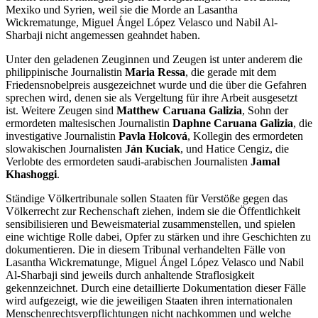
Mexiko und Syrien, weil sie die Morde an Lasantha
Wickrematunge, Miguel Ángel López Velasco und Nabil Al-
Sharbaji nicht angemessen geahndet haben.
Unter den geladenen Zeuginnen und Zeugen ist unter anderem die
philippinische Journalistin
Maria Ressa
, die gerade mit dem
Friedensnobelpreis ausgezeichnet wurde und die über die Gefahren
sprechen wird, denen sie als Vergeltung für ihre Arbeit ausgesetzt
ist. Weitere Zeugen sind
Matthew Caruana Galizia
, Sohn der
ermordeten maltesischen Journalistin
Daphne Caruana Galizia
, die
investigative Journalistin
Pavla Holcová
, Kollegin des ermordeten
slowakischen Journalisten
Ján Kuciak
, und Hatice Cengiz, die
Verlobte des ermordeten saudi-arabischen Journalisten
Jamal
Khashoggi
.
Ständige Völkertribunale sollen Staaten für Verstöße gegen das
Völkerrecht zur Rechenschaft ziehen, indem sie die Öffentlichkeit
sensibilisieren und Beweismaterial zusammenstellen, und spielen
eine wichtige Rolle dabei, Opfer zu stärken und ihre Geschichten zu
dokumentieren. Die in diesem Tribunal verhandelten Fälle von
Lasantha Wickrematunge, Miguel Ángel López Velasco und Nabil
Al-Sharbaji sind jeweils durch anhaltende Straflosigkeit
gekennzeichnet. Durch eine detaillierte Dokumentation dieser Fälle
wird aufgezeigt, wie die jeweiligen Staaten ihren internationalen
Menschenrechtsverpflichtungen nicht nachkommen und welche