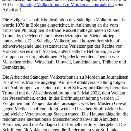
FPU das
Ständige Völkertribunal zu Morden an Journalisten
seine
Arbeit auf.
Die zivilgesellschaftliche Institution des Ständigen Völkertribunals
wurde 1979 in Bologna eingerichtet, in Anlehnung an die vom
britischen Philosophen Bertrand Russell mitbegründeten Russell-
Tribunale, die Menschenrechtsverletzungen im Vietnamkrieg
untersuchten. Das Ständige Völkertribunal konzentriert sich auf
schwerwiegende und systematische Verletzungen der Rechte von
Völkern, sei es durch Staaten, außerstaatliche Behörden, private
Gruppen oder Organisationen. Abgedeckt werden Themen wie
Menschenrechte, Wirtschaft, Umwelt, Landeigentum, Teilhabe und
Demokratie.
Die Arbeit des Ständigen Völkertribunals zu Morden an Journalisten
ist auf sechs Monate angelegt. Auf die Auftaktveranstaltung folgen
drei Anhörungen zu je einem der drei Schwerpunktländer, bevor das
Tribunal mit der Abschlussanhörung am 3. Mai 2022, dem Welttag
der Pressefreiheit, endet. In der Eröffnungsanhörung werden 13
Zeuginnen und Zeugen darüber aussagen, welchen Mustern Gewalt
gegen Medienschaffende folgt, welche Ursachen Straflosigkeit hat
und welche Verantwortung Staaten tragen. Die Hauptanklägerin, die
renommierte internationale Menschenrechtsanwältin Almudena
Bernabeu, wird die Anklageschrift formell der Jury übergeben. Die
Schrift enthält Anklagen gegen die Regierungen von Sri Lanka,