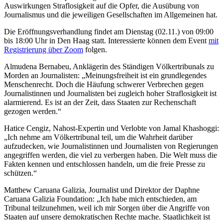
Auswirkungen Straflosigkeit auf die Opfer, die Ausübung von
Journalismus und die jeweiligen Gesellschaften im Allgemeinen hat.
Die Eröffnungsverhandlung findet am Dienstag (02.11.) von 09:00
bis 18:00 Uhr in Den Haag statt. Interessierte können dem Event
mit
Registrierung über Zoom
folgen.
Almudena Bernabeu, Anklägerin des Ständigen Völkertribunals zu
Morden an Journalisten: „Meinungsfreiheit ist ein grundlegendes
Menschenrecht. Doch die Häufung schwerer Verbrechen gegen
Journalistinnen und Journalisten bei zugleich hoher Straflosigkeit ist
alarmierend. Es ist an der Zeit, dass Staaten zur Rechenschaft
gezogen werden.“
Hatice Cengiz, Nahost-Expertin und Verlobte von Jamal Khashoggi:
„Ich nehme am Völkertribunal teil, um die Wahrheit darüber
aufzudecken, wie Journalistinnen und Journalisten von Regierungen
angegriffen werden, die viel zu verbergen haben. Die Welt muss die
Fakten kennen und entschlossen handeln, um die freie Presse zu
schützen.“
Matthew Caruana Galizia, Journalist und Direktor der Daphne
Caruana Galizia Foundation: „Ich habe mich entschieden, am
Tribunal teilzunehmen, weil ich mir Sorgen über die Angriffe von
Staaten auf unsere demokratischen Rechte mache. Staatlichkeit ist