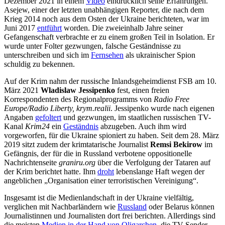
Dezember 2021 in einem
Video
eindrücklich seine Erfahrungen.
Asejew, einer der letzten unabhängigen Reporter, die nach dem
Krieg 2014 noch aus dem Osten der Ukraine berichteten, war im
Juni 2017
entführt
worden. Die zweieinhalb Jahre seiner
Gefangenschaft verbrachte er zu einem großen Teil in Isolation. Er
wurde unter Folter gezwungen, falsche Geständnisse zu
unterschreiben und sich im
Fernsehen
als ukrainischer Spion
schuldig zu bekennen.
Auf der Krim nahm der russische Inlandsgeheimdienst FSB am 10.
März 2021
Wladislaw Jessipenko
fest, einen freien
Korrespondenten des Regionalprogramms von
Radio Free
Europe/Radio Liberty,
krym.realii
. Jessipenko wurde nach eigenen
Angaben
gefoltert
und gezwungen, im staatlichen russischen TV-
Kanal
Krim24
ein
Geständnis
abzugeben. Auch ihm wird
vorgeworfen, für die Ukraine spioniert zu haben. Seit dem 28. März
2019 sitzt zudem der krimtatarische Journalist
Remsi Bekirow
im
Gefängnis, der für die in Russland verbotene oppositionelle
Nachrichtenseite
graniru.org
über die Verfolgung der Tataren auf
der Krim berichtet hatte. Ihm
droht
lebenslange Haft wegen der
angeblichen „Organisation einer terroristischen Vereinigung“.
Insgesamt ist die Medienlandschaft in der Ukraine vielfältig,
verglichen mit Nachbarländern wie
Russland
oder Belarus können
Journalistinnen und Journalisten dort frei berichten. Allerdings sind
die meisten
Medien in der Hand von Oligarchen
, die TV-Sender