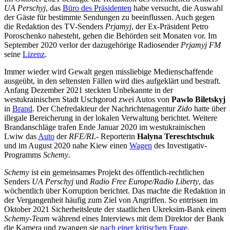
UA
Perschyj
, das
Büro des Präsidenten
habe versucht, die Auswahl
der Gäste für bestimmte Sendungen zu beeinflussen. Auch gegen
die Redaktion des TV-Senders
Prjamyj
,
der Ex-Präsident Petro
Poroschenko nahesteht, gehen die Behörden seit Monaten vor. Im
September 2020 verlor der dazugehörige Radiosender
Prjamyj FM
seine
Lizenz
.
Immer wieder wird Gewalt gegen missliebige Medienschaffende
ausgeübt, in den seltensten Fällen wird dies aufgeklärt und bestraft.
Anfang Dezember 2021 steckten Unbekannte in der
westukrainischen Stadt Uschgorod zwei Autos von
Pawlo Biletskyj
in
Brand
. Der Chefredakteur der Nachrichtenagentur
Zido
hatte über
illegale Bereicherung in der lokalen Verwaltung berichtet. Weitere
Brandanschläge trafen Ende Januar 2020 im westukrainischen
Lwiw das
Auto
der
RFE/RL
- Reporterin
Halyna Tereschtschuk
und im August 2020 nahe Kiew einen
Wagen
des Investigativ-
Programms
Schemy
.
Schemy
ist ein gemeinsames Projekt des öffentlich-rechtlichen
Senders
UA Perschyj
und
Radio Free Europe/Radio Liberty
, das
wöchentlich über Korruption berichtet. Das machte die Redaktion in
der Vergangenheit häufig zum Ziel von Angriffen. So entrissen im
Oktober 2021 Sicherheitsleute der staatlichen Ukreksim-Bank einem
Schemy-Team
während eines Interviews mit dem Direktor der Bank
die Kamera und zwangen sie
nach einer kritischen Frage
,