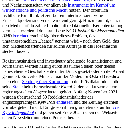
und Nachrichtenseiten vor allem als
Instrumente im Kampf um
wirtschaftliche und politische Macht
nutzen. Der öffentlich-
rechtliche Rundfunk ist seit Jahren unterfinanziert, seine
Einschaltquoten sind verschwindend gering. Hinzu kommt, dass in
den Medien oft bezahlte Inhalte mit redaktioneller Berichterstattung
vermischt werden. Die ukrainische NGO
Institut für Massenmedien
(IMI)
berichtet
regelmäßig über dieses Problem, das
umgangssprachlich „Jeansa“ genannt wird – nach dem Geld, das
sich Medienschaffenden für solche Aufträge in die Hosentasche
stecken lassen.
Regierungskritisch und investigativ arbeitende Journalistinnen und
Journalisten werden häufig durch staatliche Stellen oder diesen
nahestehende Geschäftsleute unter Druck gesetzt oder an der Arbeit
gehindert. So verlor Mitte Januar der Moderator
Ostap Drosdow
nach einer
Sendung über Korruption
in der Präsidialadministration
seine
Stelle
beim Fernsehsender
Kanal 4
, der seit kurzem einem
regierungsnahen Abgeordneten gehört. Anfang November 2021
wurden überraschend 50 Redaktionsmitglieder der
englischsprachigen
Kyiv Post
entlassen
und die Zeitung erschien
vorrübergehend nicht. Einige von ihnen gründeten daraufhin
The
Kyiv Independent
und geben seit Ende 2021 neben der Webseite
einen Newsletter und einen Podcast heraus.
Im Oktober 2021 beklagte die Redaktion des öffentlichen Senders