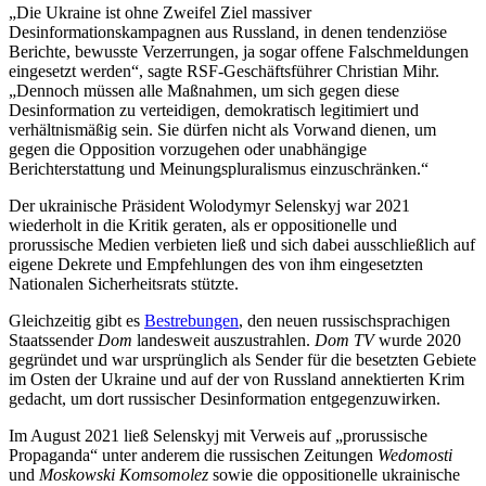
„Die Ukraine ist ohne Zweifel Ziel massiver
Desinformationskampagnen aus Russland, in denen tendenziöse
Berichte, bewusste Verzerrungen, ja sogar offene Falschmeldungen
eingesetzt werden“, sagte RSF-Geschäftsführer Christian Mihr.
„Dennoch müssen alle Maßnahmen, um sich gegen diese
Desinformation zu verteidigen, demokratisch legitimiert und
verhältnismäßig sein. Sie dürfen nicht als Vorwand dienen, um
gegen die Opposition vorzugehen oder unabhängige
Berichterstattung und Meinungspluralismus einzuschränken.“
Der ukrainische Präsident Wolodymyr Selenskyj war 2021
wiederholt in die Kritik geraten, als er oppositionelle und
prorussische Medien verbieten ließ und sich dabei ausschließlich auf
eigene Dekrete und Empfehlungen des von ihm eingesetzten
Nationalen Sicherheitsrats stützte.
Gleichzeitig gibt es
Bestrebungen
, den neuen russischsprachigen
Staatssender
Dom
landesweit auszustrahlen.
Dom TV
wurde 2020
gegründet und war ursprünglich als Sender für die besetzten Gebiete
im Osten der Ukraine und auf der von Russland annektierten Krim
gedacht, um dort russischer Desinformation entgegenzuwirken.
Im August 2021 ließ Selenskyj mit Verweis auf „prorussische
Propaganda“ unter anderem die russischen Zeitungen
Wedomosti
und
Moskowski Komsomolez
sowie die oppositionelle ukrainische