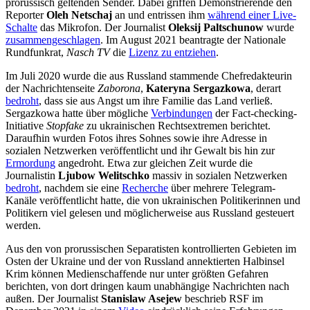
prorussisch geltenden Sender. Dabei griffen Demonstrierende den
Reporter
Oleh Netschaj
an und entrissen ihm
während einer Live-
Schalte
das Mikrofon. Der Journalist
Oleksij Paltschunow
wurde
zusammengeschlagen
. Im August 2021 beantragte der Nationale
Rundfunkrat,
Nasch TV
die
Lizenz zu entziehen
.
Im Juli 2020 wurde die aus Russland stammende Chefredakteurin
der Nachrichtenseite
Zaborona
,
Kateryna Sergazkowa
, derart
bedroht
, dass sie aus Angst um ihre Familie das Land verließ.
Sergazkowa hatte über mögliche
Verbindungen
der Fact-checking-
Initiative
Stopfake
zu ukrainischen Rechtsextremen berichtet.
Daraufhin wurden Fotos ihres Sohnes sowie ihre Adresse in
sozialen Netzwerken veröffentlicht und ihr Gewalt bis hin zur
Ermordung
angedroht. Etwa zur gleichen Zeit wurde die
Journalistin
Ljubow Welitschko
massiv in sozialen Netzwerken
bedroht
, nachdem sie eine
Recherche
über mehrere Telegram-
Kanäle veröffentlicht hatte, die von ukrainischen Politikerinnen und
Politikern viel gelesen und möglicherweise aus Russland gesteuert
werden.
Aus den von prorussischen Separatisten kontrollierten Gebieten im
Osten der Ukraine und der von Russland annektierten Halbinsel
Krim können Medienschaffende nur unter größten Gefahren
berichten, von dort dringen kaum unabhängige Nachrichten nach
außen. Der Journalist
Stanislaw Asejew
beschrieb RSF im