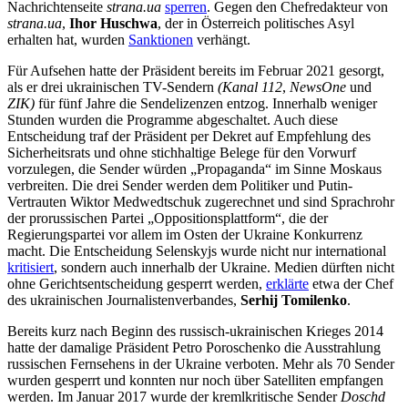
Nachrichtenseite
strana.ua
sperren
. Gegen den Chefredakteur von
strana.ua
,
Ihor Huschwa
, der in Österreich politisches Asyl
erhalten hat, wurden
Sanktionen
verhängt.
Für Aufsehen hatte der Präsident bereits im Februar 2021 gesorgt,
als er drei ukrainischen TV-Sendern
(Kanal 112
,
NewsOne
und
ZIK)
für fünf Jahre die Sendelizenzen entzog. Innerhalb weniger
Stunden wurden die Programme abgeschaltet. Auch diese
Entscheidung traf der Präsident per Dekret auf Empfehlung des
Sicherheitsrats und ohne stichhaltige Belege für den Vorwurf
vorzulegen, die Sender würden „Propaganda“ im Sinne Moskaus
verbreiten. Die drei Sender werden dem Politiker und Putin-
Vertrauten Wiktor Medwedtschuk zugerechnet und sind Sprachrohr
der prorussischen Partei „Oppositionsplattform“, die der
Regierungspartei vor allem im Osten der Ukraine Konkurrenz
macht. Die Entscheidung Selenskyjs wurde nicht nur international
kritisiert
, sondern auch innerhalb der Ukraine. Medien dürften nicht
ohne Gerichtsentscheidung gesperrt werden,
erklärte
etwa der Chef
des ukrainischen Journalistenverbandes,
Serhij Tomilenko
.
Bereits kurz nach Beginn des russisch-ukrainischen Krieges 2014
hatte der damalige Präsident Petro Poroschenko die Ausstrahlung
russischen Fernsehens in der Ukraine verboten. Mehr als 70 Sender
wurden gesperrt und konnten nur noch über Satelliten empfangen
werden. Im Januar 2017 wurde der kremlkritische Sender
Doschd