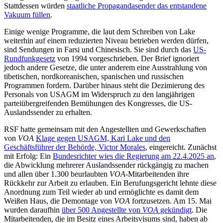
Stattdessen würden
staatliche Propagandasender das entstandene
Vakuum füllen
.
Einige wenige Programme, die laut dem Schreiben von Lake
weiterhin auf einem reduzierten Niveau betrieben werden dürfen,
sind Sendungen in Farsi und Chinesisch. Sie sind durch das
US-
Rundfunkgesetz
von 1994 vorgeschrieben. Der Brief ignoriert
jedoch andere Gesetze, die unter anderem eine Ausstrahlung von
tibetischen, nordkoreanischen, spanischen und russischen
Programmen fordern. Darüber hinaus steht die Dezimierung des
Personals von USAGM im Widerspruch zu den langjährigen
parteiübergreifenden Bemühungen des Kongresses, die US-
Auslandssender zu erhalten.
RSF hatte gemeinsam mit den Angestellten und Gewerkschaften
von
VOA
Klage gegen USAGM, Kari Lake und den
Geschäftsführer der Behörde, Victor Morales
, eingereicht. Zunächst
mit Erfolg: Ein
Bundesrichter wies die Regierung am 22.4.2025 an
,
die Abwicklung mehrerer Auslandssender rückgängig zu machen
und allen über 1.300 beurlaubten
VOA
-Mitarbeitenden ihre
Rückkehr zur Arbeit zu erlauben. Ein Berufungsgericht lehnte diese
Anordnung zum Teil wieder ab und ermöglichte es damit dem
Weißen Haus, die Demontage von
VOA
fortzusetzen. Am 15. Mai
wurden daraufhin
über 500 Angestellte von
VOA
gekündigt
. Die
Mitarbeitenden, die im Besitz eines Arbeitsvisums sind, haben ab