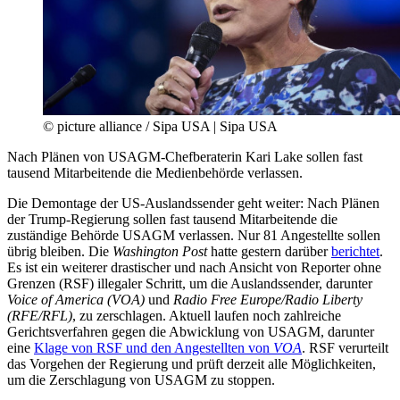
© picture alliance / Sipa USA | Sipa USA
Nach Plänen von USAGM-Chefberaterin Kari Lake sollen fast
tausend Mitarbeitende die Medienbehörde verlassen.
Die Demontage der US-Auslandssender geht weiter: Nach Plänen
der Trump-Regierung sollen fast tausend Mitarbeitende die
zuständige Behörde USAGM verlassen. Nur 81 Angestellte sollen
übrig bleiben. Die
Washington Post
hatte gestern darüber
berichtet
.
Es ist ein weiterer drastischer und nach Ansicht von Reporter ohne
Grenzen (RSF) illegaler Schritt, um die Auslandssender, darunter
Voice of America (VOA)
und
Radio Free Europe/Radio Liberty
(RFE/RFL)
, zu zerschlagen. Aktuell laufen noch zahlreiche
Gerichtsverfahren gegen die Abwicklung von USAGM, darunter
eine
Klage von RSF und den Angestellten von
VOA
. RSF verurteilt
das Vorgehen der Regierung und prüft derzeit alle Möglichkeiten,
um die Zerschlagung von USAGM zu stoppen.