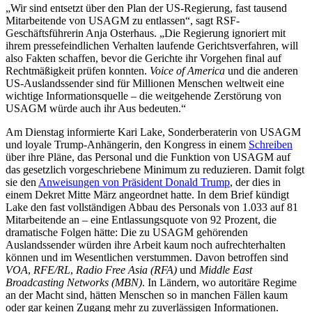
„Wir sind entsetzt über den Plan der US-Regierung, fast tausend
Mitarbeitende von USAGM zu entlassen“, sagt RSF-
Geschäftsführerin Anja Osterhaus. „Die Regierung ignoriert mit
ihrem pressefeindlichen Verhalten laufende Gerichtsverfahren, will
also Fakten schaffen, bevor die Gerichte ihr Vorgehen final auf
Rechtmäßigkeit prüfen konnten.
Voice of America
und die anderen
US-Auslandssender sind für Millionen Menschen weltweit eine
wichtige Informationsquelle – die weitgehende Zerstörung von
USAGM würde auch ihr Aus bedeuten.“
Am Dienstag informierte Kari Lake, Sonderberaterin von USAGM
und loyale Trump-Anhängerin, den Kongress in einem
Schreiben
über ihre Pläne, das Personal und die Funktion von USAGM auf
das gesetzlich vorgeschriebene Minimum zu reduzieren. Damit folgt
sie den
Anweisungen von Präsident Donald Trump
, der dies in
einem Dekret Mitte März angeordnet hatte. In dem Brief kündigt
Lake den fast vollständigen Abbau des Personals von 1.033 auf 81
Mitarbeitende an – eine Entlassungsquote von 92 Prozent, die
dramatische Folgen hätte: Die zu USAGM gehörenden
Auslandssender würden ihre Arbeit kaum noch aufrechterhalten
können und im Wesentlichen verstummen. Davon betroffen sind
VOA
,
RFE/RL
,
Radio Free Asia (RFA)
und
Middle East
Broadcasting Networks (MBN)
. In Ländern, wo autoritäre Regime
an der Macht sind, hätten Menschen so in manchen Fällen kaum
oder gar keinen Zugang mehr zu zuverlässigen Informationen.