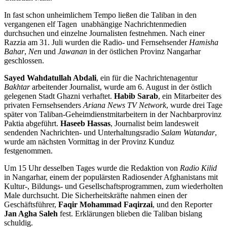
In fast schon unheimlichem Tempo ließen die Taliban in den
vergangenen elf Tagen unabhängige Nachrichtenmedien
durchsuchen und einzelne Journalisten festnehmen. Nach einer
Razzia am 31. Juli wurden die Radio- und Fernsehsender
Hamisha
Bahar
,
Nen
und
Jawanan
in der östlichen Provinz Nangarhar
geschlossen.
Sayed Wahdatullah Abdali
, ein für die Nachrichtenagentur
Bakhtar
arbeitender Journalist, wurde am 6. August in der östlich
gelegenen Stadt Ghazni verhaftet.
Habib Sarab
, ein Mitarbeiter des
privaten Fernsehsenders
Ariana News TV Network
, wurde drei Tage
später von Taliban-Geheimdienstmitarbeitern in der Nachbarprovinz
Paktia abgeführt.
Haseeb Hassas
, Journalist beim landesweit
sendenden Nachrichten- und Unterhaltungsradio
Salam Watandar
,
wurde am nächsten Vormittag in der Provinz Kunduz
festgenommen.
Um 15 Uhr desselben Tages wurde die Redaktion von
Radio Kilid
in Nangarhar, einem der populärsten Radiosender Afghanistans mit
Kultur-, Bildungs- und Gesellschaftsprogrammen, zum wiederholten
Male durchsucht. Die Sicherheitskräfte nahmen einen der
Geschäftsführer,
Faqir Mohammad Faqirzai
, und den Reporter
Jan Agha Saleh
fest. Erklärungen blieben die Taliban bislang
schuldig.