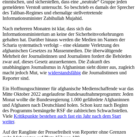
einmischen, und sicherstellen, dass eine „neutrale“ Gruppe jeden
gemeldeten Verstoß untersucht. So beschrieb es damals der Sprecher
des Taliban-Regimes und ehemalige stellvertretende
Informationsminister Zabihullah Mujahid.
Nach mehreren Monaten ist klar, dass sich das
Informationsministerium an keine der Sicherheitsvorkehrungen
gehalten hat. Darüber hinaus werden die Medien im Namen der
Scharia systematisch verfolgt – eine eklatante Verletzung des
afghanischen Gesetzes zu Massenmedien. Die überwältigende
Mehrheit der Journalistinnen und Journalisten fordert die Behörden
zwar auf, dieses Gesetz anzuerkennen. Die Zukunft des
unabhängigen Journalismus in Afghanistan sieht düster aus, zugleich
macht jedoch Mut, wie
widerstandsfähig
die Journalistinnen und
Reporter sind.
Ein Hoffnungsschimmer für afghanische Medienschaffende war das
Mitte Oktober 2022 angelaufene Bundesaufnahmeprogramm: Jeden
Monat wollte die Bundesregierung 1.000 gefährdete Afghaninnen
und Afghanen nach Deutschland holen. Schon kurz nach Beginn
des Programms bemängelte RSF die zahlreichen Schwachstellen.
Viele
Kritikpunkte bestehen auch fast ein Jahr nach dem Start
weiter
.
Auf der Rangliste der Pressefreiheit von Reporter ohne Grenzen