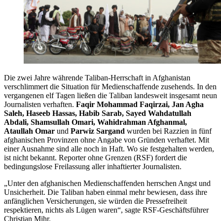
Die zwei Jahre währende Taliban-Herrschaft in Afghanistan
verschlimmert die Situation für Medienschaffende zusehends. In den
vergangenen elf Tagen ließen die Taliban landesweit insgesamt neun
Journalisten verhaften.
Faqir Mohammad Faqirzai, Jan Agha
Saleh, Haseeb Hassas, Habib Sarab, Sayed Wahdatullah
Abdali, Shamsullah Omari, Wahidrahman Afghanmal,
Ataullah Omar
und
Parwiz Sargand
wurden bei Razzien in fünf
afghanischen Provinzen ohne Angabe von Gründen verhaftet. Mit
einer Ausnahme sind alle noch in Haft. Wo sie festgehalten werden,
ist nicht bekannt. Reporter ohne Grenzen (RSF) fordert die
bedingungslose Freilassung aller inhaftierter Journalisten.
„Unter den afghanischen Medienschaffenden herrschen Angst und
Unsicherheit. Die Taliban haben einmal mehr bewiesen, dass ihre
anfänglichen Versicherungen, sie würden die Pressefreiheit
respektieren, nichts als Lügen waren“, sagte RSF-Geschäftsführer
Christian Mihr.