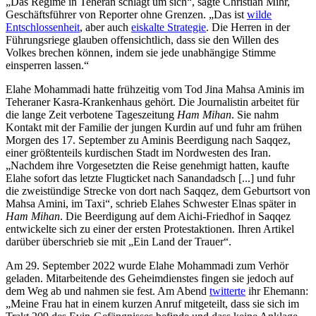
„Das Regime in Teheran schlägt um sich“, sagte Christian Mihr,
Geschäftsführer von Reporter ohne Grenzen. „Das ist
wilde
Entschlossenheit
, aber auch
eiskalte Strategie
. Die Herren in der
Führungsriege glauben offensichtlich, dass sie den Willen des
Volkes brechen können, indem sie jede unabhängige Stimme
einsperren lassen.“
Elahe Mohammadi hatte frühzeitig vom Tod Jina Mahsa Aminis im
Teheraner Kasra-Krankenhaus gehört. Die Journalistin arbeitet für
die lange Zeit verbotene Tageszeitung
Ham Mihan
. Sie nahm
Kontakt mit der Familie der jungen Kurdin auf und fuhr am frühen
Morgen des 17. September zu Aminis Beerdigung nach Saqqez,
einer größtenteils kurdischen Stadt im Nordwesten des Iran.
„Nachdem ihre Vorgesetzten die Reise genehmigt hatten, kaufte
Elahe sofort das letzte Flugticket nach Sanandadsch [...] und fuhr
die zweistündige Strecke von dort nach Saqqez, dem Geburtsort von
Mahsa Amini, im Taxi“, schrieb Elahes Schwester Elnas später in
Ham Mihan
. Die Beerdigung auf dem Aichi-Friedhof in Saqqez
entwickelte sich zu einer der ersten Protestaktionen. Ihren Artikel
darüber überschrieb sie mit „Ein Land der Trauer“.
Am 29. September 2022 wurde Elahe Mohammadi zum Verhör
geladen. Mitarbeitende des Geheimdienstes fingen sie jedoch auf
dem Weg ab und nahmen sie fest. Am Abend
twitterte
ihr Ehemann:
„Meine Frau hat in einem kurzen Anruf mitgeteilt, dass sie sich im