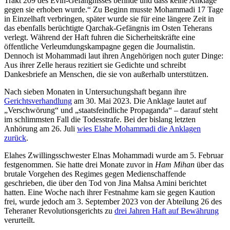
Trakt 209 des Evin-Gefängnisses befinde und dass keine Anklage
gegen sie erhoben wurde.“ Zu Beginn musste Mohammadi 17 Tage
in Einzelhaft verbringen, später wurde sie für eine längere Zeit in
das ebenfalls berüchtigte Qarchak-Gefängnis im Osten Teherans
verlegt. Während der Haft fuhren die Sicherheitskräfte eine
öffentliche Verleumdungskampagne gegen die Journalistin.
Dennoch ist Mohammadi laut ihren Angehörigen noch guter Dinge:
Aus ihrer Zelle heraus rezitiert sie Gedichte und schreibt
Dankesbriefe an Menschen, die sie von außerhalb unterstützen.
Nach sieben Monaten in Untersuchungshaft begann ihre
Gerichtsverhandlung
am 30. Mai 2023. Die Anklage lautet auf
„Verschwörung“ und „staatsfeindliche Propaganda“ – darauf steht
im schlimmsten Fall die Todesstrafe. Bei der bislang letzten
Anhörung am 26. Juli
wies Elahe Mohammadi die Anklagen
zurück
.
Elahes Zwillingsschwester Elnas Mohammadi wurde am 5. Februar
festgenommen. Sie hatte drei Monate zuvor in
Ham Mihan
über das
brutale Vorgehen des Regimes gegen Medienschaffende
geschrieben, die über den Tod von Jina Mahsa Amini berichtet
hatten. Eine Woche nach ihrer Festnahme kam sie gegen Kaution
frei, wurde jedoch am 3. September 2023 von der Abteilung 26 des
Teheraner Revolutionsgerichts zu
drei Jahren Haft auf Bewährung
verurteilt.