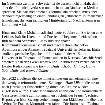
Im Gegensatz zu ihrer Schwester ist sie derzeit nicht in Haft, darf
aber den Iran nicht verlassen und nicht mit ausländischen Medien
sprechen. Sie darf nicht mehr als Journalistin arbeiten, muss aber
dennoch regelmäßig an einer Schulung zu „ethischem Journalismus“
teilnehmen, die vom iranischen Ministerium für Nachrichtenwesen
koordiniert wird.
Elnas und Elahe Mohammadi sind heute 36 Jahre alt. Sie teilen eine
Leidenschaft für Literatur und Poesie und begannen beide schon
früh mit dem Schreiben. Elnas studierte später
Kommunikationswissenschaft und machte ihren Bachelor-
Abschluss an der Allameh-Tabatabai-Universität in Teheran. Elahe
studierte persische Sprache und Literatur an der Al-Zahra-
Universität in Teheran und Frauenstudien in Kerman. Anschließend
arbeitete sie in den Gesellschafts- und Politikressorts verschiedener
lokaler Redaktionen wie
Etemad Daily
,
Khabar Online
,
Haft-e
Sobh Daily
und
Etemad Online
.
Seit 2022 arbeiteten die Zwillingsschwestern gemeinsam für eine
der wenigen reformorientierten Zeitungen,
Ham Mihan
, die zuvor
nach jahrelanger Suspendierung durch das Regime wieder
zugelassen wurde. Elahe Mohammadi analysierte und kommentierte
Gesetzesentwürfe zum sogenannten „Schutz der Frauen“, schrieb
Reportagen über Zwangsverheiratungen von Mädchen und über das
Verbot für Frauen, Motorräder zu fahren. Die Journalistin
Fatima