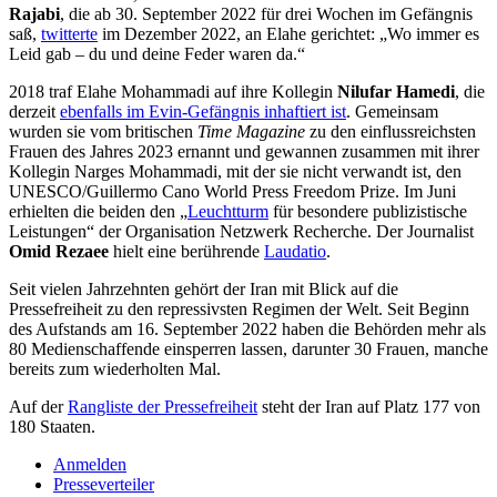
Rajabi
, die ab 30. September 2022 für drei Wochen im Gefängnis
saß,
twitterte
im Dezember 2022, an Elahe gerichtet: „Wo immer es
Leid gab – du und deine Feder waren da.“
2018 traf Elahe Mohammadi auf ihre Kollegin
Nilufar Hamedi
, die
derzeit
ebenfalls im Evin-Gefängnis inhaftiert ist
. Gemeinsam
wurden sie vom britischen
Time Magazine
zu den einflussreichsten
Frauen des Jahres 2023 ernannt und gewannen zusammen mit ihrer
Kollegin Narges Mohammadi, mit der sie nicht verwandt ist, den
UNESCO/Guillermo Cano World Press Freedom Prize. Im Juni
erhielten die beiden den „
Leuchtturm
für besondere publizistische
Leistungen“ der Organisation Netzwerk Recherche. Der Journalist
Omid Rezaee
hielt eine berührende
Laudatio
.
Seit vielen Jahrzehnten gehört der Iran mit Blick auf die
Pressefreiheit zu den repressivsten Regimen der Welt. Seit Beginn
des Aufstands am 16. September 2022 haben die Behörden mehr als
80 Medienschaffende einsperren lassen, darunter 30 Frauen, manche
bereits zum wiederholten Mal.
Auf der
Rangliste der Pressefreiheit
steht der Iran auf Platz 177 von
180 Staaten.
Anmelden
Presseverteiler