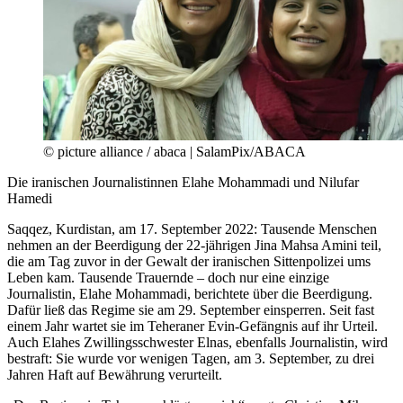
© picture alliance / abaca | SalamPix/ABACA
Die iranischen Journalistinnen Elahe Mohammadi und Nilufar
Hamedi
Saqqez, Kurdistan, am 17. September 2022: Tausende Menschen
nehmen an der Beerdigung der 22-jährigen Jina Mahsa Amini teil,
die am Tag zuvor in der Gewalt der iranischen Sittenpolizei ums
Leben kam. Tausende Trauernde – doch nur eine einzige
Journalistin, Elahe Mohammadi, berichtete über die Beerdigung.
Dafür ließ das Regime sie am 29. September einsperren. Seit fast
einem Jahr wartet sie im Teheraner Evin-Gefängnis auf ihr Urteil.
Auch Elahes Zwillingsschwester Elnas, ebenfalls Journalistin, wird
bestraft: Sie wurde vor wenigen Tagen, am 3. September, zu drei
Jahren Haft auf Bewährung verurteilt.