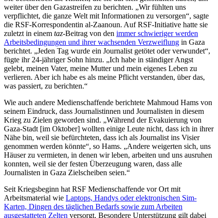
weiter über den Gazastreifen zu berichten. „Wir fühlten uns
verpflichtet, die ganze Welt mit Informationen zu versorgen“, sagte
die RSF-Korrespondentin al-Zaanoun. Auf RSF-Initiative hatte sie
zuletzt in einem
taz
-Beitrag von den
immer schwieriger werden
Arbeitsbedingungen und ihrer wachsenden Verzweiflung
in Gaza
berichtet. „Jeden Tag wurde ein Journalist getötet oder verwundet“,
fügte ihr 24-jähriger Sohn hinzu. „Ich habe in ständiger Angst
gelebt, meinen Vater, meine Mutter und mein eigenes Leben zu
verlieren. Aber ich habe es als meine Pflicht verstanden, über das,
was passiert, zu berichten.“
Wie auch andere Medienschaffende berichtete Mahmoud Hams von
seinem Eindruck, dass Journalistinnen und Journalisten in diesem
Krieg zu Zielen geworden sind. „Während der Evakuierung von
Gaza-Stadt [im Oktober] wollten einige Leute nicht, dass ich in ihrer
Nähe bin, weil sie befürchteten, dass ich als Journalist ins Visier
genommen werden könnte“, so Hams. „Andere weigerten sich, uns
Häuser zu vermieten, in denen wir leben, arbeiten und uns ausruhen
konnten, weil sie der festen Überzeugung waren, dass alle
Journalisten in Gaza Zielscheiben seien.“
Seit Kriegsbeginn hat RSF Medienschaffende vor Ort mit
Arbeitsmaterial wie
Laptops, Handys oder elektronischen Sim-
Karten, Dingen des täglichen Bedarfs sowie zum Arbeiten
ausgestatteten Zelten
versorgt. Besondere Unterstützung gilt dabei