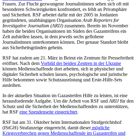
Frauen. Zur Flucht gezwungene Journalistinnen sehen sich oft mit
besonderen Schwierigkeiten konfrontiert, es fehlt an Privatsphäre
und Sicherheit. RSF arbeitet dafür mit der 2005 in Jordanien
gegründeten, unabhängigen Organisation
Arab Reporters for
Investigative Journalism
(ARIJ)
zusammen. Bereits im November
haben die beiden Organisationen im Süden des Gazastreifens ein
Zelt aufstellen lassen, in dem jeweils sechs geflohene
Journalistinnen unterkommen können. Der genaue Standort bleibt
aus Sicherheitsgründen geheim.
RSF hat zudem am 21. März in Beirut ein Zentrum für Pressefreiheit
eröffnet. Nach dem
Vorbild der beiden Zentren in der Ukraine
können Medienschaffende dort arbeiten, sich in physischer und
digitaler Sicherheit schulen lassen, psychologische und juristische
Hilfe bekommen sowie Schutzausrüstung und Erste-Hilfe-Sets
ausleihen.
In der aktuellen Situation im Gazastreifen Hilfe zu leisten, ist eine
herausfordernde Aufgabe. Um die Arbeit von RSF und
ARIJ
für den
Schutz und die Sicherheit der Medienschaffenden zu unterstützen,
hat RSF
eine Spendenseite eingerichtet
.
RSF hat am 31. Oktober beim Internationalen Strafgerichtshof
(IStGH) Strafanzeige eingereicht, damit dieser
mögliche
Kriegsverbrechen gegen Medienschaffende im Gazastreifen und