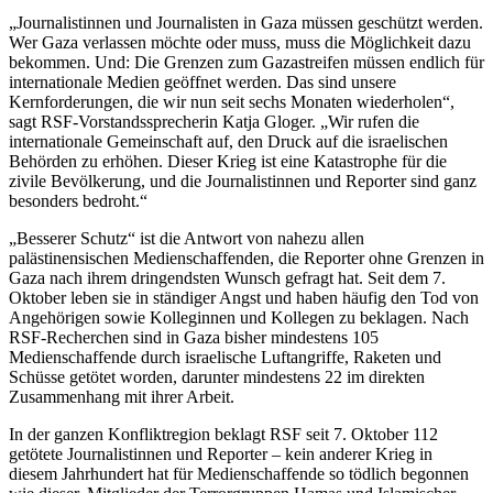
„Journalistinnen und Journalisten in Gaza müssen geschützt werden.
Wer Gaza verlassen möchte oder muss, muss die Möglichkeit dazu
bekommen. Und: Die Grenzen zum Gazastreifen müssen endlich für
internationale Medien geöffnet werden. Das sind unsere
Kernforderungen, die wir nun seit sechs Monaten wiederholen“,
sagt RSF-Vorstandssprecherin Katja Gloger. „Wir rufen die
internationale Gemeinschaft auf, den Druck auf die israelischen
Behörden zu erhöhen. Dieser Krieg ist eine Katastrophe für die
zivile Bevölkerung, und die Journalistinnen und Reporter sind ganz
besonders bedroht.“
„Besserer Schutz“ ist die Antwort von nahezu allen
palästinensischen Medienschaffenden, die Reporter ohne Grenzen in
Gaza nach ihrem dringendsten Wunsch gefragt hat. Seit dem 7.
Oktober leben sie in ständiger Angst und haben häufig den Tod von
Angehörigen sowie Kolleginnen und Kollegen zu beklagen. Nach
RSF-Recherchen sind in Gaza bisher mindestens 105
Medienschaffende durch israelische Luftangriffe, Raketen und
Schüsse getötet worden, darunter mindestens 22 im direkten
Zusammenhang mit ihrer Arbeit.
In der ganzen Konfliktregion beklagt RSF seit 7. Oktober 112
getötete Journalistinnen und Reporter – kein anderer Krieg in
diesem Jahrhundert hat für Medienschaffende so tödlich begonnen