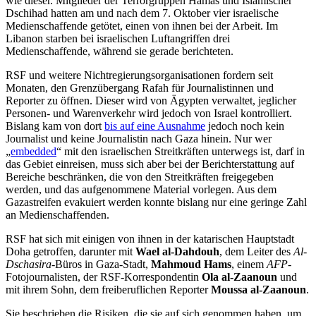
wie dieser. Mitglieder der Terrorgruppen Hamas und Islamischer
Dschihad hatten am und nach dem 7. Oktober vier israelische
Medienschaffende getötet, einen von ihnen bei der Arbeit. Im
Libanon starben bei israelischen Luftangriffen drei
Medienschaffende, während sie gerade berichteten.
RSF und weitere Nichtregierungsorganisationen fordern seit
Monaten, den Grenzübergang Rafah für Journalistinnen und
Reporter zu öffnen. Dieser wird von Ägypten verwaltet, jeglicher
Personen- und Warenverkehr wird jedoch von Israel kontrolliert.
Bislang kam von dort
bis auf eine Ausnahme
jedoch noch kein
Journalist und keine Journalistin nach Gaza hinein. Nur wer
„
embedded
“ mit den israelischen Streitkräften unterwegs ist, darf in
das Gebiet einreisen, muss sich aber bei der Berichterstattung auf
Bereiche beschränken, die von den Streitkräften freigegeben
werden, und das aufgenommene Material vorlegen. Aus dem
Gazastreifen evakuiert werden konnte bislang nur eine geringe Zahl
an Medienschaffenden.
RSF hat sich mit einigen von ihnen in der katarischen Hauptstadt
Doha getroffen, darunter mit
Wael al-Dahdouh
, dem Leiter des
Al-
Dschasira
-Büros in Gaza-Stadt,
Mahmoud Hams
, einem
AFP
-
Fotojournalisten, der RSF-Korrespondentin
Ola al-Zaanoun
und
mit ihrem Sohn, dem freiberuflichen Reporter
Moussa al-Zaanoun
.
Sie beschrieben die Risiken, die sie auf sich genommen haben, um