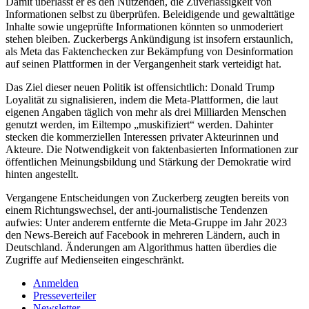
Damit überlässt er es den Nutzenden, die Zuverlässigkeit von
Informationen selbst zu überprüfen. Beleidigende und gewalttätige
Inhalte sowie ungeprüfte Informationen könnten so unmoderiert
stehen bleiben. Zuckerbergs Ankündigung ist insofern erstaunlich,
als Meta das Faktenchecken zur Bekämpfung von Desinformation
auf seinen Plattformen in der Vergangenheit stark verteidigt hat.
Das Ziel dieser neuen Politik ist offensichtlich: Donald Trump
Loyalität zu signalisieren, indem die Meta-Plattformen, die laut
eigenen Angaben täglich von mehr als drei Milliarden Menschen
genutzt werden, im Eiltempo „muskifiziert“ werden. Dahinter
stecken die kommerziellen Interessen privater Akteurinnen und
Akteure. Die Notwendigkeit von faktenbasierten Informationen zur
öffentlichen Meinungsbildung und Stärkung der Demokratie wird
hinten angestellt.
Vergangene Entscheidungen von Zuckerberg zeugten bereits von
einem Richtungswechsel, der anti-journalistische Tendenzen
aufwies: Unter anderem entfernte die Meta-Gruppe im Jahr 2023
den News-Bereich auf Facebook in mehreren Ländern, auch in
Deutschland. Änderungen am Algorithmus hatten überdies die
Zugriffe auf Medienseiten eingeschränkt.
Anmelden
Presseverteiler
Newsletter