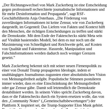
„Der Richtungswechsel von Mark Zuckerberg ist eine Entscheidung
gegen professionell recherchierte journalistische Informationen und
für mehr Desinformation und Propaganda”, sagt RSF-
Geschäftsführerin Anja Osterhaus. „Die Förderung von
zuverlässigen Informationen ist keine Zensur, wie von Zuckerberg
dargestellt, im Gegenteil: Das Liefern von Fakten und Kontext hilft
den Menschen, die richtigen Entscheidungen zu treffen und stärkt
die Demokratie. Mit dem Ende der Faktenchecks stärkt Meta sein
auf Viralität basierendes Modell, bei dem es nur noch um die
Maximierung von Schnelligkeit und Reichweite geht, auf Kosten
von Qualität und Faktentreue. Hassrede, Manipulation und
Falschinformationen werden dadurch noch weniger Grenzen
gesetzt.”
Mark Zuckerberg bekennt sich mit seiner neuen Firmenpolitik zu
einer von Donald Trump propagierten Ideologie, indem er
unabhängigen Journalismus zugunsten einer absolutistischen Vision
von Meinungsfreiheit aufgibt. Populistische Stimmen postulieren
immer wieder, dass es eine Einschränkung der Meinungsfreiheit
oder gar Zensur gäbe. Damit soll letztendlich die Demokratie
destabilisiert werden. In seinem Video spricht Zuckerberg davon,
dass er die Faktenchecks durch ein System ersetzen wolle, das von
den „Community Notes“ („Gemeinschaftsbewertungen“) der
Plattform X inspiriert sei, die Trump-Supporter Elon Musk gehört.