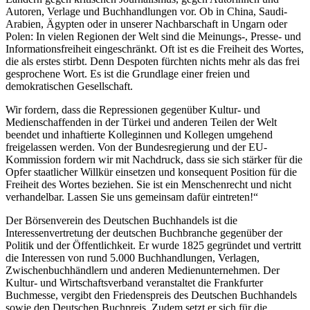
Autoren, Verlage und Buchhandlungen vor. Ob in China, Saudi-
Arabien, Ägypten oder in unserer Nachbarschaft in Ungarn oder
Polen: In vielen Regionen der Welt sind die Meinungs-, Presse- und
Informationsfreiheit eingeschränkt. Oft ist es die Freiheit des Wortes,
die als erstes stirbt. Denn Despoten fürchten nichts mehr als das frei
gesprochene Wort. Es ist die Grundlage einer freien und
demokratischen Gesellschaft.
Wir fordern, dass die Repressionen gegenüber Kultur- und
Medienschaffenden in der Türkei und anderen Teilen der Welt
beendet und inhaftierte Kolleginnen und Kollegen umgehend
freigelassen werden. Von der Bundesregierung und der EU-
Kommission fordern wir mit Nachdruck, dass sie sich stärker für die
Opfer staatlicher Willkür einsetzen und konsequent Position für die
Freiheit des Wortes beziehen. Sie ist ein Menschenrecht und nicht
verhandelbar. Lassen Sie uns gemeinsam dafür eintreten!“
Der Börsenverein des Deutschen Buchhandels ist die
Interessenvertretung der deutschen Buchbranche gegenüber der
Politik und der Öffentlichkeit. Er wurde 1825 gegründet und vertritt
die Interessen von rund 5.000 Buchhandlungen, Verlagen,
Zwischenbuchhändlern und anderen Medienunternehmen. Der
Kultur- und Wirtschaftsverband veranstaltet die Frankfurter
Buchmesse, vergibt den Friedenspreis des Deutschen Buchhandels
sowie den Deutschen Buchpreis. Zudem setzt er sich für die