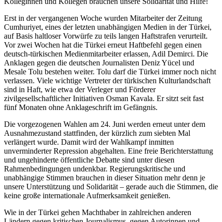
Kolleginnen und Kollegen brauchen unsere Solidarität und Hilfe!
Erst in der vergangenen Woche wurden Mitarbeiter der Zeitung
Cumhuriyet, eines der letzten unabhängigen Medien in der Türkei,
auf Basis haltloser Vorwürfe zu teils langen Haftstrafen verurteilt.
Vor zwei Wochen hat die Türkei erneut Haftbefehl gegen einen
deutsch-türkischen Medienmitarbeiter erlassen, Adil Demirci. Die
Anklagen gegen die deutschen Journalisten Deniz Yücel und
Mesale Tolu bestehen weiter. Tolu darf die Türkei immer noch nicht
verlassen. Viele wichtige Vertreter der türkischen Kulturlandschaft
sind in Haft, wie etwa der Verleger und Förderer
zivilgesellschaftlicher Initiativen Osman Kavala. Er sitzt seit fast
fünf Monaten ohne Anklageschrift im Gefängnis.
Die vorgezogenen Wahlen am 24. Juni werden erneut unter dem
Ausnahmezustand stattfinden, der kürzlich zum siebten Mal
verlängert wurde. Damit wird der Wahlkampf inmitten
unverminderter Repression abgehalten. Eine freie Berichterstattung
und ungehinderte öffentliche Debatte sind unter diesen
Rahmenbedingungen undenkbar. Regierungskritische und
unabhängige Stimmen brauchen in dieser Situation mehr denn je
unsere Unterstützung und Solidarität – gerade auch die Stimmen, die
keine große internationale Aufmerksamkeit genießen.
Wie in der Türkei gehen Machthaber in zahlreichen anderen
Ländern gegen kritischen Journalismus, gegen Autorinnen und