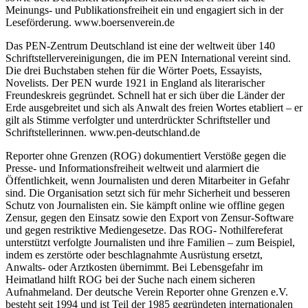
Meinungs- und Publikationsfreiheit ein und engagiert sich in der
Leseförderung. www.boersenverein.de
Das PEN-Zentrum Deutschland ist eine der weltweit über 140
Schriftstellervereinigungen, die im PEN International vereint sind.
Die drei Buchstaben stehen für die Wörter Poets, Essayists,
Novelists. Der PEN wurde 1921 in England als literarischer
Freundeskreis gegründet. Schnell hat er sich über die Länder der
Erde ausgebreitet und sich als Anwalt des freien Wortes etabliert – er
gilt als Stimme verfolgter und unterdrückter Schriftsteller und
Schriftstellerinnen. www.pen-deutschland.de
Reporter ohne Grenzen (ROG) dokumentiert Verstöße gegen die
Presse- und Informationsfreiheit weltweit und alarmiert die
Öffentlichkeit, wenn Journalisten und deren Mitarbeiter in Gefahr
sind. Die Organisation setzt sich für mehr Sicherheit und besseren
Schutz von Journalisten ein. Sie kämpft online wie offline gegen
Zensur, gegen den Einsatz sowie den Export von Zensur-Software
und gegen restriktive Mediengesetze. Das ROG- Nothilfereferat
unterstützt verfolgte Journalisten und ihre Familien – zum Beispiel,
indem es zerstörte oder beschlagnahmte Ausrüstung ersetzt,
Anwalts- oder Arztkosten übernimmt. Bei Lebensgefahr im
Heimatland hilft ROG bei der Suche nach einem sicheren
Aufnahmeland. Der deutsche Verein Reporter ohne Grenzen e.V.
besteht seit 1994 und ist Teil der 1985 gegründeten internationalen