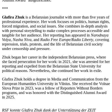
Alumni Award“ ausgezeichnet.
***
Glafira Zhuk
is a Belarusian journalist with more than five years of
professional experience. Her work focuses on politics, human rights,
forced migration, and social issues. She combines in-depth analysis
with personal storytelling to make complex processes accessible and
tangible for her audience. Her reporting has appeared in
Narodnaya
Volya
,
Nasha Niva
, and
Radio Free Europe/Radio Liberty
, covering
repression, trials, protests, and the life of Belarusian civil society
under censorship and pressure.
Zhuk began her career in the independent Belarusian press, where
she faced persecution for her work: in 2021, she was arrested for her
reporting and expelled from the Belarusian State University for
political reasons. Nevertheless, she continued her work in exile.
Glafira Zhuk holds a degree in Media and Communication from the
European Humanities University in Vilnius. She received the Volnae
Slova Prize in 2023, was a fellow of Reporters Without Borders
programs, and was honored with the Distinguished Alumni Award
in 2025.
RSF konnte Glafira Zhuk dank der Unterstützung der ZEIT