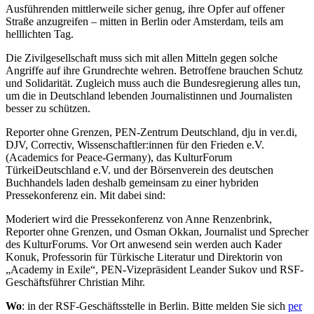
Ausführenden mittlerweile sicher genug, ihre Opfer auf offener
Straße anzugreifen – mitten in Berlin oder Amsterdam, teils am
helllichten Tag.
Die Zivilgesellschaft muss sich mit allen Mitteln gegen solche
Angriffe auf ihre Grundrechte wehren. Betroffene brauchen Schutz
und Solidarität. Zugleich muss auch die Bundesregierung alles tun,
um die in Deutschland lebenden Journalistinnen und Journalisten
besser zu schützen.
Reporter ohne Grenzen, PEN-Zentrum Deutschland, dju in ver.di,
DJV, Correctiv, Wissenschaftler:innen für den Frieden e.V.
(Academics for Peace-Germany), das KulturForum
TürkeiDeutschland e.V. und der Börsenverein des deutschen
Buchhandels laden deshalb gemeinsam zu einer hybriden
Pressekonferenz ein. Mit dabei sind:
Moderiert wird die Pressekonferenz von Anne Renzenbrink,
Reporter ohne Grenzen, und Osman Okkan, Journalist und Sprecher
des KulturForums. Vor Ort anwesend sein werden auch Kader
Konuk, Professorin für Türkische Literatur und Direktorin von
„Academy in Exile“, PEN-Vizepräsident Leander Sukov und RSF-
Geschäftsführer Christian Mihr.
Wo
: in der RSF-Geschäftsstelle in Berlin. Bitte melden Sie sich
per