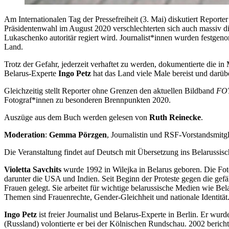
Am Internationalen Tag der Pressefreiheit (3. Mai) diskutiert Repor
Präsidentenwahl im August 2020 verschlechterten sich auch massiv di
Lukaschenko autoritär regiert wird. Journalist*innen wurden festgen
Land.
Trotz der Gefahr, jederzeit verhaftet zu werden, dokumentierte die i
Belarus-Experte
Ingo Petz
hat das Land viele Male bereist und darüb
Gleichzeitig stellt Reporter ohne Grenzen den aktuellen Bildband
FO
Fotograf*innen zu besonderen Brennpunkten 2020.
Auszüge aus dem Buch werden gelesen von
Ruth Reinecke
.
Moderation
:
Gemma Pörzgen
, Journalistin und RSF-Vorstandsmitg
Die Veranstaltung findet auf Deutsch mit Übersetzung ins Belarussisch
Violetta Savchits
wurde 1992 in Wilejka in Belarus geboren. Die Fotoj
darunter die USA und Indien. Seit Beginn der Proteste gegen die gefä
Frauen gelegt. Sie arbeitet für wichtige belarussische Medien wie B
Themen sind Frauenrechte, Gender-Gleichheit und nationale Identität
Ingo Petz
ist freier Journalist und Belarus-Experte in Berlin. Er w
(Russland) volontierte er bei der Kölnischen Rundschau. 2002 beric