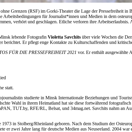
ter ohne Grenzen (RSF) im Gorki-Theater die Lage der Pressefreiheit i
e Arbeitsbedingungen für Journalist*innen und Medien in dem osteurop
ommen, verhört und geschlagen. Etliche verloren ihre Arbeitserlaubnis
n Minsk lebende Fotografin
Violetta Savchits
über viele Wochen die Demo
er berichtet. Er pflegt enge Kontakte zu Kulturschaffenden und kritisc
TOS FÜR DIE PRESSEFREIHEIT 2021
vor. Er enthält ausgewählte 
lied
e statt.
ournalistin studierte in Minsk Internationale Beziehungen und Tourism
lschte Wahl in ihrem Heimatland hat sie diese fortwährend fotografisc
elaPAN, TUT.by, RFE/RL, Belsat, und 34mag.net. Savchits nahm an Auss
.
urde 1973 in Stolberg/Rheinland geboren. Nach dem Studium der Osteur
htete er zwei Jahre lang für deutsche Medien aus Neuseeland. 2004 wa