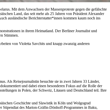
n Belarus. Mit dem Anwachsen der Massenproteste gegen die gefälschte
äischen Land, das seit mehr als 25 Jahren von Präsident Alexander
. Auch ausländische Berichterstatter*innen kommen kaum noch ins
nstrationen in ihrem Heimatland. Der Berliner Journalist und
hen Stimmen.
Arbeiten von Violetta Savchits und knapp zwanzig anderen
us. Als Reisejournalistin besuchte sie in zwei Jahren 33 Länder,
h dokumentiert und dabei einen besonderen Fokus auf die Rolle der
tellungen in Polen, der Schweiz, Litauen und Deutschland teil. Ihre
opäischen Geschichte und Slawistik in Köln und Wolgograd
r er Stipendiat des Marion-Gräfin-Dönhoff-Programmes in Baku,