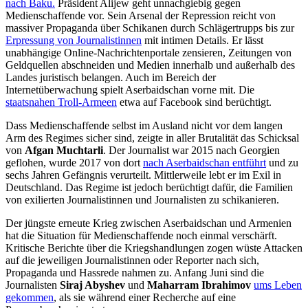
nach Baku.
Präsident Alijew geht unnachgiebig gegen
Medienschaffende vor. Sein Arsenal der Repression reicht von
massiver Propaganda über Schikanen durch Schlägertrupps bis zur
Erpressung von Journalistinnen
mit intimen Details. Er lässt
unabhängige Online-Nachrichtenportale zensieren, Zeitungen von
Geldquellen abschneiden und Medien innerhalb und außerhalb des
Landes juristisch belangen. Auch im Bereich der
Internetüberwachung spielt Aserbaidschan vorne mit. Die
staatsnahen Troll-Armeen
etwa auf Facebook sind berüchtigt.
Dass Medienschaffende selbst im Ausland nicht vor dem langen
Arm des Regimes sicher sind, zeigte in aller Brutalität das Schicksal
von
Afgan Muchtarli
. Der Journalist war 2015 nach Georgien
geflohen, wurde 2017 von dort
nach Aserbaidschan entführt
und zu
sechs Jahren Gefängnis verurteilt. Mittlerweile lebt er im Exil in
Deutschland. Das Regime ist jedoch berüchtigt dafür, die Familien
von exilierten Journalistinnen und Journalisten zu schikanieren.
Der jüngste erneute Krieg zwischen Aserbaidschan und Armenien
hat die Situation für Medienschaffende noch einmal verschärft.
Kritische Berichte über die Kriegshandlungen zogen wüste Attacken
auf die jeweiligen Journalistinnen oder Reporter nach sich,
Propaganda und Hassrede nahmen zu. Anfang Juni sind die
Journalisten
Siraj Abyshev
und
Maharram Ibrahimov
ums Leben
gekommen
, als sie während einer Recherche auf eine