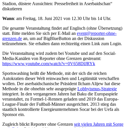
Stadion, düstere Aussichten: Pressefreiheit in Aserbaidschan“
diskutieren
Wann
: am Freitag, 18. Juni 2021 von 12.30 Uhr bis 14 Uhr.
Die gesamte Veranstaltung findet auf Englisch (ohne Übersetzung)
statt. Bitte melden Sie sich per E-Mail an
event@reporter-ohne-
grenzen.de
an, um auf BigBlueButton an der Diskussion
teilzunehmen. Sie erhalten dann rechtzeitig einen Link zum Login.
Die Veranstaltung wird zudem bei Youtube und auf den Social-
Media-Kanälen von Reporter ohne Grenzen gestreamt:
https://www.youtube.com/watch?v=0V658DlJRYk
Sportswashing heißt die Methode, mit der sich die reichen
Autokratien dieser Welt reinwaschen und Legitimität verschaffen
wollen. Der aserbaidschanische Präsident Ilcham Alijew hat diese
Methode in die ohnehin sehr ausgeprägte
Lobbyismus-Strategie
integriert. In den vergangenen Jahren hat Baku die Europaspiele
veranstaltet, zu Formel-1-Rennen geladen und 2019 das Europa-
League-Finale der Fußball-Männer ausgerichtet. 2013 stieg das
staatlich kontrollierte Energieunternehmen Socar bei der Uefa als
Sponsor ein.
Zugleich blickt Reporter ohne Grenzen
seit vielen Jahren mit Sorge