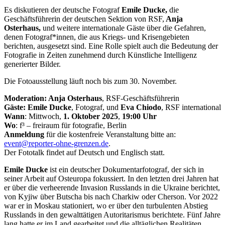
Es diskutieren der deutsche Fotograf
Emile Ducke,
die
Geschäftsführerin der deutschen Sektion von RSF,
Anja
Osterhaus,
und weitere internationale Gäste
über die Gefahren,
denen Fotograf*innen, die aus Kriegs- und Krisengebieten
berichten, ausgesetzt sind. Eine Rolle spielt auch die Bedeutung der
Fotografie in Zeiten zunehmend durch Künstliche Intelligenz
generierter Bilder.
Die Fotoausstellung läuft noch bis zum 30. November.
Moderation: Anja Osterhaus
, RSF-Geschäftsführerin
Gäste: Emile Ducke
, Fotograf, und
Eva Chiodo
, RSF international
Wann
: Mittwoch,
1. Oktober 2025
,
19:00 Uhr
Wo
: f³ – freiraum für fotografie, Berlin
Anmeldung
für die kostenfreie Veranstaltung bitte an:
event@reporter-ohne-grenzen.de
.
Der Fototalk findet auf Deutsch und Englisch statt.
Emile Ducke
ist ein deutscher
Dokumentarfotograf, der sich in
seiner Arbeit
auf Osteuropa fokussiert. In den letzten drei
Jahren hat
er über die verheerende Invasion
Russlands in die Ukraine berichtet,
von Kyjiw
über Butscha bis nach Charkiw oder Cherson.
Vor 2022
war er in Moskau stationiert, wo er
über den turbulenten Abstieg
Russlands in den
gewalttätigen Autoritarismus berichtete. Fünf
Jahre
lang hatte er im Land gearbeitet und die
alltäglichen Realitäten