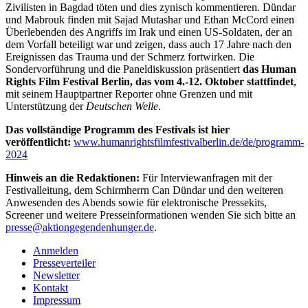
Zivilisten in Bagdad töten und dies zynisch kommentieren. Dündar
und Mabrouk finden mit Sajad Mutashar und Ethan McCord einen
Überlebenden des Angriffs im Irak und einen US-Soldaten, der an
dem Vorfall beteiligt war und zeigen, dass auch 17 Jahre nach den
Ereignissen das Trauma und der Schmerz fortwirken. Die
Sondervorführung und die Paneldiskussion präsentiert
das Human
Rights Film Festival Berlin, das vom 4.-12. Oktober stattfindet
,
mit seinem Hauptpartner Reporter ohne Grenzen und mit
Unterstützung der
Deutschen Welle
.
Das vollständige Programm des Festivals ist hier
veröffentlicht:
www.humanrightsfilmfestivalberlin.de/de/programm-
2024
Hinweis an die Redaktionen:
Für Interviewanfragen mit der
Festivalleitung, dem Schirmherrn Can Dündar und den weiteren
Anwesenden des Abends sowie für elektronische Pressekits,
Screener und weitere Presseinformationen wenden Sie sich bitte an
presse@aktiongegendenhunger.de
.
Anmelden
Presseverteiler
Newsletter
Kontakt
Impressum