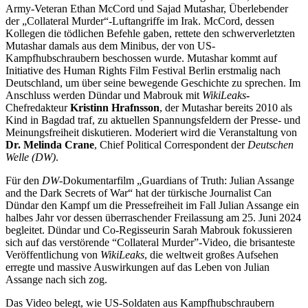
Army-Veteran Ethan McCord und Sajad Mutashar, Überlebender
der „Collateral Murder“-Luftangriffe im Irak. McCord, dessen
Kollegen die tödlichen Befehle gaben, rettete den schwerverletzten
Mutashar damals aus dem Minibus, der von US-
Kampfhubschraubern beschossen wurde. Mutashar kommt auf
Initiative des Human Rights Film Festival Berlin erstmalig nach
Deutschland, um über seine bewegende Geschichte zu sprechen. Im
Anschluss werden Dündar und Mabrouk mit
WikiLeaks
-
Chefredakteur
Kristinn Hrafnsson
, der Mutashar bereits 2010 als
Kind in Bagdad traf, zu aktuellen Spannungsfeldern der Presse- und
Meinungsfreiheit diskutieren. Moderiert wird die Veranstaltung von
Dr.
Melinda Crane
, Chief Political Correspondent der
Deutschen
Welle (DW)
.
Für den
DW
-Dokumentarfilm „Guardians of Truth: Julian Assange
and the Dark Secrets of War“ hat der türkische Journalist Can
Dündar den Kampf um die Pressefreiheit im Fall Julian Assange ein
halbes Jahr vor dessen überraschender Freilassung am 25. Juni 2024
begleitet. Dündar und Co-Regisseurin Sarah Mabrouk fokussieren
sich auf das verstörende “Collateral Murder”-Video, die brisanteste
Veröffentlichung von
WikiLeaks
, die weltweit großes Aufsehen
erregte und massive Auswirkungen auf das Leben von Julian
Assange nach sich zog.
Das Video belegt, wie US-Soldaten aus Kampfhubschraubern