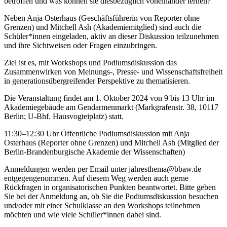
betroffen und was können sie diesbezüglich voneinander lernen?
Neben Anja Osterhaus (Geschäftsführerin von Reporter ohne
Grenzen) und Mitchell Ash (Akademiemitglied) sind auch die
Schüler*innen eingeladen, aktiv an dieser Diskussion teilzunehmen
und ihre Sichtweisen oder Fragen einzubringen.
Ziel ist es, mit Workshops und Podiumsdiskussion das
Zusammenwirken von Meinungs-, Presse- und Wissenschaftsfreiheit
in generationsübergreifender Perspektive zu thematisieren.
Die Veranstaltung findet am 1. Oktober 2024 von 9 bis 13 Uhr im
Akademiegebäude am Gendarmenmarkt (Markgrafenstr. 38, 10117
Berlin; U-Bhf. Hausvogteiplatz) statt.
11:30–12:30 Uhr Öffentliche Podiumsdiskussion mit Anja
Osterhaus (Reporter ohne Grenzen) und Mitchell Ash (Mitglied der
Berlin-Brandenburgische Akademie der Wissenschaften)
Anmeldungen werden per Email unter jahresthema@bbaw.de
entgegengenommen. Auf diesem Weg werden auch gerne
Rückfragen in organisatorischen Punkten beantwortet. Bitte geben
Sie bei der Anmeldung an, ob Sie die Podiumsdiskussion besuchen
und/oder mit einer Schulklasse an den Workshops teilnehmen
möchten und wie viele Schüler*innen dabei sind.