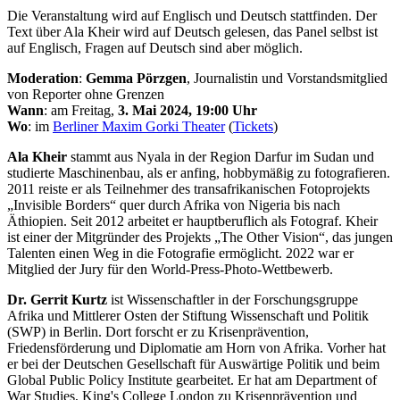
Die Veranstaltung wird auf Englisch und Deutsch stattfinden. Der
Text über Ala Kheir wird auf Deutsch gelesen, das Panel selbst ist
auf Englisch, Fragen auf Deutsch sind aber möglich.
Moderation
:
Gemma Pörzgen
, Journalistin und Vorstandsmitglied
von Reporter ohne Grenzen
Wann
: am Freitag,
3. Mai 2024, 19:00 Uhr
Wo
: im
Berliner Maxim Gorki Theater
(
Tickets
)
Ala Kheir
stammt aus Nyala in der Region Darfur im Sudan und
studierte Maschinenbau, als er anfing, hobbymäßig zu fotografieren.
2011 reiste er als Teilnehmer des transafrikanischen Fotoprojekts
„Invisible Borders“ quer durch Afrika von Nigeria bis nach
Äthiopien. Seit 2012 arbeitet er hauptberuflich als Fotograf. Kheir
ist einer der Mitgründer des Projekts „The Other Vision“, das jungen
Talenten einen Weg in die Fotografie ermöglicht. 2022 war er
Mitglied der Jury für den World-Press-Photo-Wettbewerb.
Dr. Gerrit Kurtz
ist Wissenschaftler in der Forschungsgruppe
Afrika und Mittlerer Osten der Stiftung Wissenschaft und Politik
(SWP) in Berlin. Dort forscht er zu Krisenprävention,
Friedensförderung und Diplomatie am Horn von Afrika. Vorher hat
er bei der Deutschen Gesellschaft für Auswärtige Politik und beim
Global Public Policy Institute gearbeitet. Er hat am Department of
War Studies, King's College London zu Krisenprävention und