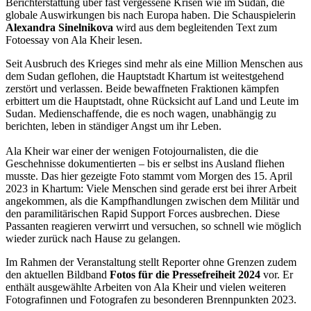
Berichterstattung über fast vergessene Krisen wie im Sudan, die
globale Auswirkungen bis nach Europa haben. Die Schauspielerin
Alexandra Sinelnikova
wird aus dem begleitenden Text zum
Fotoessay von Ala Kheir lesen.
Seit Ausbruch des Krieges sind mehr als eine Million Menschen aus
dem Sudan geflohen, die Hauptstadt Khartum ist weitestgehend
zerstört und verlassen. Beide bewaffneten Fraktionen kämpfen
erbittert um die Hauptstadt, ohne Rücksicht auf Land und Leute im
Sudan. Medienschaffende, die es noch wagen, unabhängig zu
berichten, leben in ständiger Angst um ihr Leben.
Ala Kheir war einer der wenigen Fotojournalisten, die die
Geschehnisse dokumentierten – bis er selbst ins Ausland fliehen
musste. Das hier gezeigte Foto stammt vom Morgen des 15. April
2023 in Khartum: Viele Menschen sind gerade erst bei ihrer Arbeit
angekommen, als die Kampfhandlungen zwischen dem Militär und
den paramilitärischen Rapid Support Forces ausbrechen. Diese
Passanten reagieren verwirrt und versuchen, so schnell wie möglich
wieder zurück nach Hause zu gelangen.
Im Rahmen der Veranstaltung stellt Reporter ohne Grenzen zudem
den aktuellen Bildband
Fotos für die Pressefreiheit 2024
vor. Er
enthält ausgewählte Arbeiten von Ala Kheir und vielen weiteren
Fotografinnen und Fotografen zu besonderen Brennpunkten 2023.