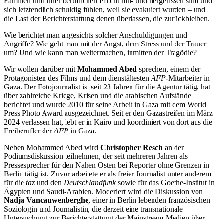
Familien und ihrer beruflichen Pflicht hin- und hergerissen sind und
sich letztendlich schuldig fühlen, weil sie evakuiert wurden – und
die Last der Berichterstattung denen überlassen, die zurückbleiben.
Wie berichtet man angesichts solcher Anschuldigungen und
Angriffe? Wie geht man mit der Angst, dem Stress und der Trauer
um? Und wie kann man weitermachen, inmitten der Tragödie?
Wir wollen darüber mit
Mohammed Abed
sprechen, einem der
Protagonisten des Films und dem dienstältesten
AFP
-Mitarbeiter in
Gaza. Der Fotojournalist ist seit 23 Jahren für die Agentur tätig, hat
über zahlreiche Kriege, Krisen und die arabischen Aufstände
berichtet und wurde 2010 für seine Arbeit in Gaza mit dem World
Press Photo Award ausgezeichnet. Seit er den Gazastreifen im März
2024 verlassen hat, lebt er in Kairo und koordiniert von dort aus die
Freiberufler der
AFP
in Gaza.
Neben Mohammed Abed wird
Christopher Resch
an der
Podiumsdiskussion teilnehmen, der seit mehreren Jahren als
Pressesprecher für den Nahen Osten bei Reporter ohne Grenzen in
Berlin tätig ist. Zuvor arbeitete er als freier Journalist unter anderem
für die
taz
und den
Deutschlandfunk
sowie für das Goethe-Institut in
Ägypten und Saudi-Arabien. Moderiert wird die Diskussion von
Nadja Vancauwenberghe
, einer in Berlin lebenden französischen
Soziologin und Journalistin, die derzeit eine transnationale
Untersuchung zur Berichterstattung der Mainstream-Medien über