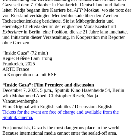
Gaza seit dem 7. Oktober in Frankreich, Deutschland und Italien
leitet. Nadja begann ihre Karriere bei
AFP
Moskau, wo sie trotz der
von Russland verhängten Medienblockade über den Zweiten
Tschetschenienkrieg berichtete. Sie ist Mitbegründerin und
ehemalige Chefredakteurin der englischen Monatszeitschrift
Exberliner
in Berlin, eine Position, die sie 21 Jahre lang innehatte,
und Initiatorin dieser Veranstaltung, in Kooperation mit Reporter
ohne Grenzen.
“Inside Gaza” (72 min.)
Regie: Hélène Lam Trong
Frankreich, 2025
ARTE France
in Kooperation u.a. mit RSF
“Inside Gaza”: Film Premiere and discussion
December 7, 2025, 5 p.m., Sputnik-Kino Hasenheide 54, Berlin
with Mohammed Abed, Christopher Resch, Nadja
Vancauwenberghe
Film: Original with English subtitles / Discussion: English
Tickets for the event are free of charge and available from the
Sputnik cinema.
For journalists, Gaza is the most dangerous place in the world.
Because international media cannot enter the sealed-off area,