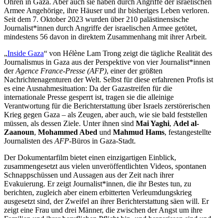
Ohren in Gaza. Aber auch sie haben durch Angriffe der israelischen
Armee Angehörige, ihre Häuser und ihr bisheriges Leben verloren.
Seit dem 7. Oktober 2023 wurden über 210 palästinensische
Journalist*innen durch Angriffe der israelischen Armee getötet,
mindestens 56 davon in direktem Zusammenhang mit ihrer Arbeit.
„
Inside Gaza
“ von Hélène Lam Trong zeigt die tägliche Realität des
Journalismus in Gaza aus der Perspektive von vier Journalist*innen
der
Agence France-Presse (AFP)
, einer der größten
Nachrichtenagenturen der Welt. Selbst für diese erfahrenen Profis ist
es eine Ausnahmesituation: Da der Gazastreifen für die
internationale Presse gesperrt ist, tragen sie die alleinige
Verantwortung für die Berichterstattung über Israels zerstörerischen
Krieg gegen Gaza – als Zeugen, aber auch, wie sie bald feststellen
müssen, als dessen Ziele. Unter ihnen sind
Mai Yaghi
,
Adel al-
Zaanoun
,
Mohammed Abed
und
Mahmud Hams
, festangestellte
Journalisten des
AFP
-Büros in Gaza-Stadt.
Der Dokumentarfilm bietet einen einzigartigen Einblick,
zusammengesetzt aus vielen unveröffentlichten Videos, spontanen
Schnappschüssen und Aussagen aus der Zeit nach ihrer
Evakuierung. Er zeigt Journalist*innen, die ihr Bestes tun, zu
berichten, zugleich aber einem erbitterten Verleumdungskrieg
ausgesetzt sind, der Zweifel an ihrer Berichterstattung säen will. Er
zeigt eine Frau und drei Männer, die zwischen der Angst um ihre