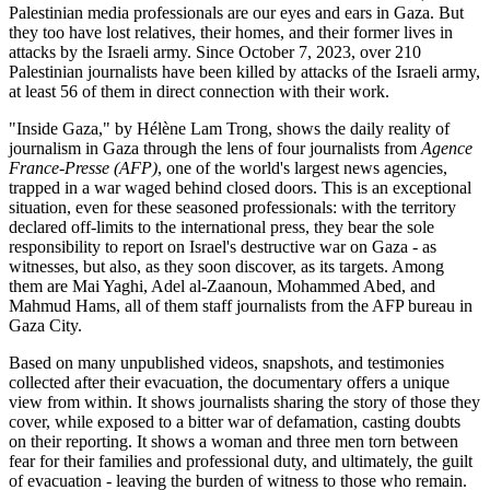
Palestinian media professionals are our eyes and ears in Gaza. But
they too have lost relatives, their homes, and their former lives in
attacks by the Israeli army. Since October 7, 2023, over 210
Palestinian journalists have been killed by attacks of the Israeli army,
at least 56 of them in direct connection with their work.
"Inside Gaza," by Hélène Lam Trong, shows the daily reality of
journalism in Gaza through the lens of four journalists from
Agence
France-Presse (AFP)
, one of the world's largest news agencies,
trapped in a war waged behind closed doors. This is an exceptional
situation, even for these seasoned professionals: with the territory
declared off-limits to the international press, they bear the sole
responsibility to report on Israel's destructive war on Gaza - as
witnesses, but also, as they soon discover, as its targets. Among
them are Mai Yaghi, Adel al-Zaanoun, Mohammed Abed, and
Mahmud Hams, all of them staff journalists from the AFP bureau in
Gaza City.
Based on many unpublished videos, snapshots, and testimonies
collected after their evacuation, the documentary offers a unique
view from within. It shows journalists sharing the story of those they
cover, while exposed to a bitter war of defamation, casting doubts
on their reporting. It shows a woman and three men torn between
fear for their families and professional duty, and ultimately, the guilt
of evacuation - leaving the burden of witness to those who remain.