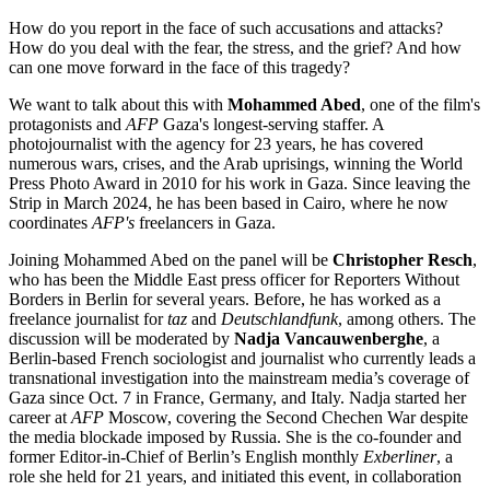
How do you report in the face of such accusations and attacks?
How do you deal with the fear, the stress, and the grief? And how
can one move forward in the face of this tragedy?
We want to talk about this with
Mohammed Abed
, one of the film's
protagonists and
AFP
Gaza's longest-serving staffer. A
photojournalist with the agency for 23 years, he has covered
numerous wars, crises, and the Arab uprisings, winning the World
Press Photo Award in 2010 for his work in Gaza. Since leaving the
Strip in March 2024, he has been based in Cairo, where he now
coordinates
AFP's
freelancers in Gaza.
Joining Mohammed Abed on the panel will be
Christopher Resch
,
who has been the Middle East press officer for Reporters Without
Borders in Berlin for several years. Before, he has worked as a
freelance journalist for
taz
and
Deutschlandfunk
, among others. The
discussion will be moderated by
Nadja Vancauwenberghe
, a
Berlin-based French sociologist and journalist who currently leads a
transnational investigation into the mainstream media’s coverage of
Gaza since Oct. 7 in France, Germany, and Italy. Nadja started her
career at
AFP
Moscow, covering the Second Chechen War despite
the media blockade imposed by Russia. She is the co-founder and
former Editor-in-Chief of Berlin’s English monthly
Exberliner
, a
role she held for 21 years, and initiated this event, in collaboration