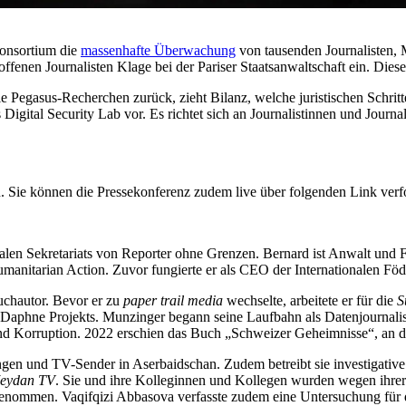
konsortium die
massenhafte Überwachung
von tausenden Journalisten, 
enen Journalisten Klage bei der Pariser Staatsanwaltschaft ein. Diese
ie Pegasus-Recherchen zurück, zieht Bilanz, welche juristischen Sc
igital Security Lab vor. Es richtet sich an Journalistinnen und Journali
. Sie können die Pressekonferenz zudem live über folgenden Link ver
alen Sekretariats von Reporter ohne Grenzen. Bernard ist Anwalt und Fa
nitarian Action. Zuvor fungierte er als CEO der Internationalen Föd
Buchautor. Bevor er zu
paper trail media
wechselte, arbeitete er für die
S
Daphne Projekts. Munzinger begann seine Laufbahn als Datenjournalis
nd Korruption. 2022 erschien das Buch „Schweizer Geheimnisse“, an d
ungen und TV-Sender in Aserbaidschan. Zudem betreibt sie investigati
eydan TV
. Sie und ihre Kolleginnen und Kollegen wurden wegen ihrer
enommen. Vaqifqizi Abbasova verfasste zudem eine Untersuchung für