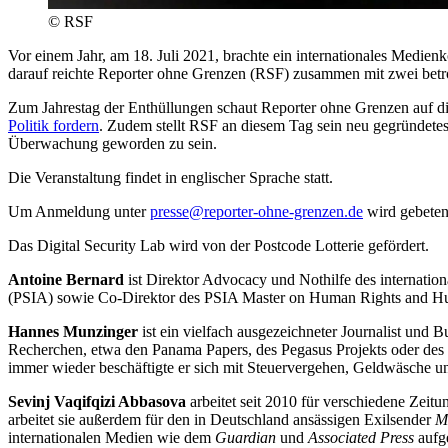
© RSF
Vor einem Jahr, am 18. Juli 2021, brachte ein internationales Medien
darauf reichte Reporter ohne Grenzen (RSF) zusammen mit zwei betroff
Zum Jahrestag der Enthüllungen schaut Reporter ohne Grenzen auf d
Politik fordern
. Zudem stellt RSF an diesem Tag sein neu gegründetes D
Überwachung geworden zu sein.
Die Veranstaltung findet in englischer Sprache statt.
Um Anmeldung unter
presse@reporter-ohne-grenzen.de
wird gebeten
Das Digital Security Lab wird von der Postcode Lotterie gefördert.
Antoine Bernard
ist Direktor Advocacy und Nothilfe des internation
(PSIA) sowie Co-Direktor des PSIA Master on Human Rights and Huma
Hannes Munzinger
ist ein vielfach ausgezeichneter Journalist und 
Recherchen, etwa den Panama Papers, des Pegasus Projekts oder des 
immer wieder beschäftigte er sich mit Steuervergehen, Geldwäsche u
Sevinj Vaqifqizi Abbasova
arbeitet seit 2010 für verschiedene Zeit
arbeitet sie außerdem für den in Deutschland ansässigen Exilsender
M
internationalen Medien wie dem
Guardian
und
Associated Press
aufg