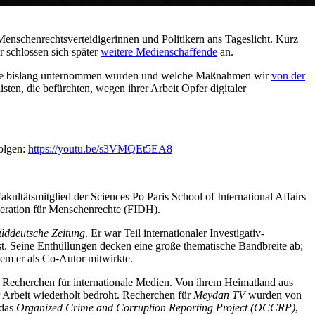
Menschenrechtsverteidigerinnen und Politikern ans Tageslicht. Kurz
r schlossen sich später
weitere Medienschaffende
an.
hritte bislang unternommen wurden und welche Maßnahmen wir
von der
sten, die befürchten, wegen ihrer Arbeit Opfer digitaler
folgen:
https://youtu.be/s3VMQEt5EA8
kultätsmitglied der Sciences Po Paris School of International Affairs
eration für Menschenrechte (FIDH).
üddeutsche Zeitung
. Er war Teil internationaler Investigativ-
t. Seine Enthüllungen decken eine große thematische Bandbreite ab;
em er als Co-Autor mitwirkte.
ve Recherchen für internationale Medien. Von ihrem Heimatland aus
 Arbeit wiederholt bedroht. Recherchen für
Meydan TV
wurden von
 das
Organized Crime and Corruption Reporting Project (OCCRP)
,