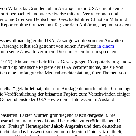
 von Wikileaks-Gründer Julian Assange an die USA erneut keine
rt beobachtet und war zeitweise mit drei Vertreterinnen und
ter-ohne-Grenzen-Deutschland-Geschäftsführer Christian Mihr und
von Reporter ohne Grenzen am Tag vor dem Anhörungsbeginn vor dem
Prozessbevollmächtigter die USA, Assange wurde von den Anwälten
. Assange selbst saß getrennt von seinen Anwälten
in einem
urch seine Anwälte vertreten. Diese müssten für ihn sprechen.
917). Ein weiterer betrifft das Gesetz gegen Computerbetrug und –
e und diplomatische Papiere der USA veröffentlichte, die sie von
 hatten eine umfangreiche Medienberichterstattung über Themen von
telbar“ gefährdet hat, aber ihre Anklage dennoch auf der Grundlage
ie Veröffentlichung der brisanten Papiere zum Verschwinden einiger
ie Geheimdienste der USA sowie deren Interessen im Ausland
sierten. Fakten würden grundlegend falsch dargestellt. Sie
rbeiten und nur redaktionell bearbeitet zu veröffentlichen: Das
dem „Freitag“-Herausgeber
Jakob Augstein
und dem deutschen
licht, das das Passwort zu dem unredigierten Datensatz enthielt,