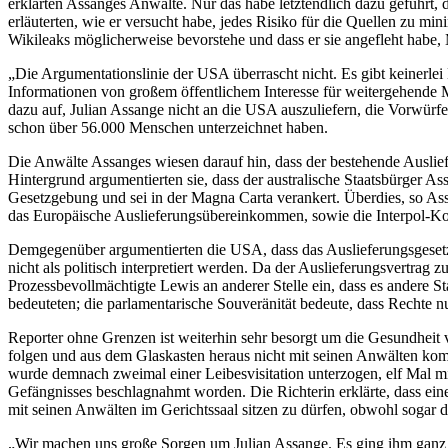
erklärten Assanges Anwälte. Nur das habe letztendlich dazu geführt,
erläuterten, wie er versucht habe, jedes Risiko für die Quellen zu m
Wikileaks möglicherweise bevorstehe und dass er sie angefleht habe
„Die Argumentationslinie der USA überrascht nicht. Es gibt keinerlei
Informationen von großem öffentlichem Interesse für weitergehende 
dazu auf, Julian Assange nicht an die USA auszuliefern, die Vorwürfe 
schon über 56.000 Menschen unterzeichnet haben.
Die Anwälte Assanges wiesen darauf hin, dass der bestehende Auslief
Hintergrund argumentierten sie, dass der australische Staatsbürger Ass
Gesetzgebung und sei in der Magna Carta verankert. Überdies, so Ass
das Europäische Auslieferungsübereinkommen, sowie die Interpol-Kon
Demgegenüber argumentierten die USA, dass das Auslieferungsgeset
nicht als politisch interpretiert werden. Da der Auslieferungsvertrag
Prozessbevollmächtigte Lewis an anderer Stelle ein, dass es andere S
bedeuteten; die parlamentarische Souveränität bedeute, dass Rechte nu
Reporter ohne Grenzen ist weiterhin sehr besorgt um die Gesundheit
folgen und aus dem Glaskasten heraus nicht mit seinen Anwälten ko
wurde demnach zweimal einer Leibesvisitation unterzogen, elf Mal mit
Gefängnisses beschlagnahmt worden. Die Richterin erklärte, dass eine
mit seinen Anwälten im Gerichtssaal sitzen zu dürfen, obwohl sogar
„Wir machen uns große Sorgen um Julian Assange. Es ging ihm ganz off