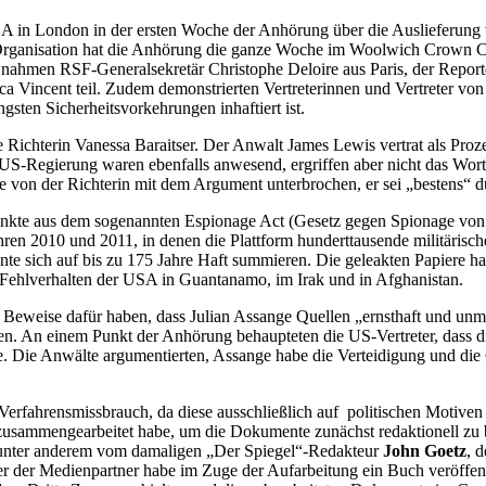
SA in London in der ersten Woche der Anhörung über die Auslieferung
Organisation hat die Anhörung die ganze Woche im Woolwich Crown Cou
nahmen RSF-Generalsekretär Christophe Deloire aus Paris, der Repor
ca Vincent teil. Zudem demonstrierten Vertreterinnen und Vertreter 
gsten Sicherheitsvorkehrungen inhaftiert ist.
die Richterin Vanessa Baraitser. Der Anwalt James Lewis vertrat als 
S-Regierung waren ebenfalls anwesend, ergriffen aber nicht das Wort
e von der Richterin mit dem Argument unterbrochen, er sei „bestens“ d
kte aus dem sogenannten Espionage Act (Gesetz gegen Spionage von 1
ren 2010 und 2011, in denen die Plattform hunderttausende militärisch
önnte sich auf bis zu 175 Jahre Haft summieren. Die geleakten Papiere
s Fehlverhalten der USA in Guantanamo, im Irak und in Afghanistan.
eweise dafür haben, dass Julian Assange Quellen „ernsthaft und unmit
ren. An einem Punkt der Anhörung behaupteten die US-Vertreter, dass d
ege. Die Anwälte argumentierten, Assange habe die Verteidigung und d
fahrensmissbrauch, da diese ausschließlich auf politischen Motiven ba
usammengearbeitet habe, um die Dokumente zunächst redaktionell zu bea
n unter anderem vom damaligen „Der Spiegel“-Redakteur
John Goetz
, 
ner der Medienpartner habe im Zuge der Aufarbeitung ein Buch veröffent