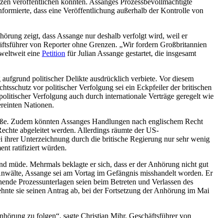
nzen veröffentlichen konnten. Assanges Prozessbevollmächtigte
formierte, dass eine Veröffentlichung außerhalb der Kontrolle von
örung zeigt, dass Assange nur deshalb verfolgt wird, weil er
äftsführer von Reporter ohne Grenzen. „Wir fordern Großbritannien
 weltweit eine
Petition
für Julian Assange gestartet, die insgesamt
ufgrund politischer Delikte ausdrücklich verbiete. Vor diesem
htsschutz vor politischer Verfolgung sei ein Eckpfeiler der britischen
litischer Verfolgung auch durch internationale Verträge geregelt wie
reinten Nationen.
ließe. Zudem könnten Assanges Handlungen nach englischem Recht
 Rechte abgeleitet werden. Allerdings räumte der US-
i ihrer Unterzeichnung durch die britische Regierung nur sehr wenig
nt ratifiziert würden.
nd müde. Mehrmals beklagte er sich, dass er der Anhörung nicht gut
Anwälte, Assange sei am Vortag im Gefängnis misshandelt worden. Er
ehende Prozessunterlagen seien beim Betreten und Verlassen des
ehnte sie seinen Antrag ab, bei der Fortsetzung der Anhörung im Mai
nhörung zu folgen“, sagte Christian Mihr, Geschäftsführer von