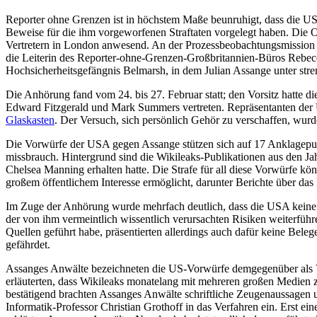
Reporter ohne Grenzen ist in höchstem Maße beunruhigt, dass die U
Beweise für die ihm vorgeworfenen Straftaten vorgelegt haben. Die 
Vertretern in London anwesend. An der Prozessbeobachtungsmission 
die Leiterin des Reporter-ohne-Grenzen-Großbritannien-Büros Rebec
Hochsicherheitsgefängnis Belmarsh, in dem Julian Assange unter stren
Die Anhörung fand vom 24. bis 27. Februar statt; den Vorsitz hatte 
Edward Fitzgerald und Mark Summers vertreten. Repräsentanten der U
Glaskasten
. Der Versuch, sich persönlich Gehör zu verschaffen, wurd
Die Vorwürfe der USA gegen Assange stützen sich auf 17 Anklagepun
missbrauch. Hintergrund sind die Wikileaks-Publikationen aus den Jah
Chelsea Manning erhalten hatte. Die Strafe für all diese Vorwürfe k
großem öffentlichem Interesse ermöglicht, darunter Berichte über da
Im Zuge der Anhörung wurde mehrfach deutlich, dass die USA keine B
der von ihm vermeintlich wissentlich verursachten Risiken weiterfüh
Quellen geführt habe, präsentierten allerdings auch dafür keine Bel
gefährdet.
Assanges Anwälte bezeichneten die US-Vorwürfe demgegenüber als Ver
erläuterten, dass Wikileaks monatelang mit mehreren großen Medien z
bestätigend brachten Assanges Anwälte schriftliche Zeugenaussage
Informatik-Professor Christian Grothoff in das Verfahren ein. Erst ei