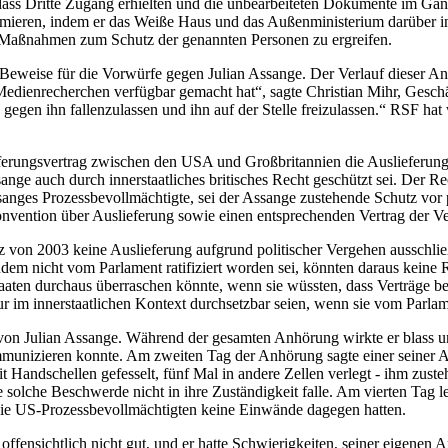
 dass Dritte Zugang erhielten und die unbearbeiteten Dokumente im Ga
inimieren, indem er das Weiße Haus und das Außenministerium darüber in
, Maßnahmen zum Schutz der genannten Personen zu ergreifen.
 Beweise für die Vorwürfe gegen Julian Assange. Der Verlauf dieser Anh
Medienrecherchen verfügbar gemacht hat“, sagte Christian Mihr, Gesch
gegen ihn fallenzulassen und ihn auf der Stelle freizulassen.“ RSF hat
erungsvertrag zwischen den USA und Großbritannien die Auslieferung a
ange auch durch innerstaatliches britisches Recht geschützt sei. Der Rec
anges Prozessbevollmächtigte, sei der Assange zustehende Schutz vor po
vention über Auslieferung sowie einen entsprechenden Vertrag der Ve
z von 2003 keine Auslieferung aufgrund politischer Vergehen aussch
 zudem nicht vom Parlament ratifiziert worden sei, könnten daraus keine
taaten durchaus überraschen könnte, wenn sie wüssten, dass Verträge be
r im innerstaatlichen Kontext durchsetzbar seien, wenn sie vom Parlame
 von Julian Assange. Während der gesamten Anhörung wirkte er blass u
mmunizieren konnte. Am zweiten Tag der Anhörung sagte einer seiner 
 Handschellen gefesselt, fünf Mal in andere Zellen verlegt - ihm zust
 solche Beschwerde nicht in ihre Zuständigkeit falle. Am vierten Tag l
 die US-Prozessbevollmächtigten keine Einwände dagegen hatten.
ensichtlich nicht gut, und er hatte Schwierigkeiten, seiner eigenen A