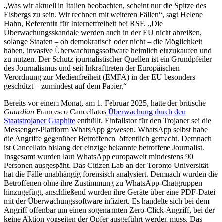
„Was wir aktuell in Italien beobachten, scheint nur die Spitze des
Eisbergs zu sein. Wir rechnen mit weiteren Fällen“, sagt Helene
Hahn, Referentin für Internetfreiheit bei RSF. „Die
Überwachungsskandale werden auch in der EU nicht abreißen,
solange Staaten – ob demokratisch oder nicht – die Möglichkeit
haben, invasive Überwachungssoftware heimlich einzukaufen und
zu nutzen. Der Schutz journalistischer Quellen ist ein Grundpfeiler
des Journalismus und seit Inkrafttreten der Europäischen
Verordnung zur Medienfreiheit (EMFA) in der EU besonders
geschützt – zumindest auf dem Papier.“
Bereits vor einem Monat, am 1. Februar 2025, hatte der britische
Guardian
Francesco Cancellatos
Überwachung durch den
Staatstrojaner Graphite
enthüllt. Einfallstor für den Trojaner sei die
Messenger-Plattform WhatsApp gewesen. WhatsApp selbst habe
die Angriffe gegenüber Betroffenen öffentlich gemacht. Demnach
ist Cancellato bislang der einzige bekannte betroffene Journalist.
Insgesamt wurden laut WhatsApp europaweit mindestens 90
Personen ausgespäht. Das Citizen Lab an der Toronto Universität
hat die Fälle unabhängig forensisch analysiert. Demnach wurden die
Betroffenen ohne ihre Zustimmung zu WhatsApp-Chatgruppen
hinzugefügt, anschließend wurden ihre Geräte über eine PDF-Datei
mit der Überwachungssoftware infiziert. Es handelte sich bei dem
Angriff offenbar um einen sogenannten Zero-Click-Angriff, bei der
keine Aktion vonseiten der Opfer ausgeführt werden muss. Das