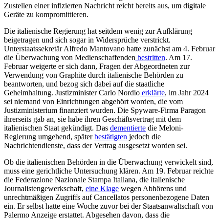
Zustellen einer infizierten Nachricht reicht bereits aus, um digitale
Geräte zu kompromittieren.
Die italienische Regierung hat seitdem wenig zur Aufklärung
beigetragen und sich sogar in Widersprüche verstrickt.
Unterstaatssekretär Alfredo Mantovano hatte zunächst am 4. Februar
die Überwachung von Medienschaffenden
bestritten
. Am 17.
Februar weigerte er sich dann, Fragen der Abgeordneten zur
Verwendung von Graphite durch italienische Behörden zu
beantworten, und bezog sich dabei auf die staatliche
Geheimhaltung. Justizminister Carlo Nordio
erklärte
, im Jahr 2024
sei niemand von Einrichtungen abgehört worden, die vom
Justizministerium finanziert wurden. Die Spyware-Firma Paragon
ihrerseits gab an, sie habe ihren Geschäftsvertrag mit dem
italienischen Staat gekündigt. Das
dementierte
die Meloni-
Regierung umgehend, später
bestätigten
jedoch die
Nachrichtendienste, dass der Vertrag ausgesetzt worden sei.
Ob die italienischen Behörden in die Überwachung verwickelt sind,
muss eine gerichtliche Untersuchung klären. Am 19. Februar reichte
die Federazione Nazionale Stampa Italiana, die italienische
Journalistengewerkschaft,
eine Klage
wegen Abhörens und
unrechtmäßigen Zugriffs auf Cancellatos personenbezogene Daten
ein. Er selbst hatte eine Woche zuvor bei der Staatsanwaltschaft von
Palermo Anzeige erstattet. Abgesehen davon, dass die