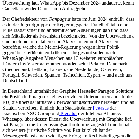
Überwachung laut WhatsApp bis Dezember 2024 andauerte, kennt
Cancellato weder Dauer noch Auftraggeber.
Der Chefredakteur von
Fanpage.it
hatte im Juni 2024 enthüllt, dass
es in der Jugendgruppe der Regierungspartei Fratelli d'Italia eine
Fülle rassistischer und antisemitischer Äußerungen gab und dass
sich Mitglieder als Faschisten bezeichneten. Von der Überwachung
sind auch mehrere italienische Aktivistinnen und Aktivisten
betroffen, welche die Meloni-Regierung wegen ihrer Politik
gegenüber Geflüchteten kritisieren. Insgesamt sollen nach
WhatsApp-Angaben Menschen aus 13 weiteren europäischen
Ländern ins Visier genommen worden sein: Belgien, Dänemark,
Griechenland, Lettland, Litauen, die Niederlande, Österreich,
Portugal, Schweden, Spanien, Tschechien, Zypern – und auch aus
Deutschland.
In Deutschland unterhält der Graphite-Hersteller Paragon Solutions
ein Postfach. Paragon ist eines der vielen Unternehmen auch in der
EU, die überaus intrusive Überwachungssoftware herstellen und an
Staaten vertreiben, ähnlich dem Staatstrojaner
Pegasus
der
israelischen NSO Group und
Predator
der Intellexa Alliance.
Whatsapp, über dessen Dienst die Überwachung mit Graphite lief,
hat Paragon eine Unterlassungsaufforderung zugestellt und behält
sich weitere juristische Schritte vor. Erst kürzlich hat der
Messengerdienst einen wichtigen Erfolg im Rechtsstreit gegen die