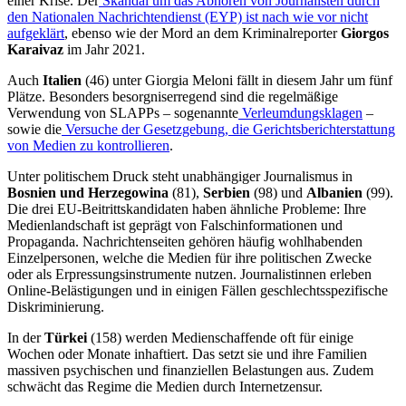
einer Krise. Der
Skandal um das Abhören von Journalisten durch
den Nationalen Nachrichtendienst (EYP) ist nach wie vor nicht
aufgeklärt
, ebenso wie der Mord an dem Kriminalreporter
Giorgos
Karaivaz
im Jahr 2021.
Auch
Italien
(46)
unter Giorgia Meloni fällt in diesem Jahr um fünf
Plätze. Besonders besorgniserregend sind die regelmäßige
Verwendung von SLAPPs – sogenannte
Verleumdungsklagen
–
sowie die
Versuche der Gesetzgebung, die Gerichtsberichterstattung
von Medien zu kontrollieren
.
Unter politischem Druck steht unabhängiger Journalismus in
Bosnien und Herzegowina
(81),
Serbien
(98)
und
Albanien
(99).
Die drei EU-Beitrittskandidaten haben ähnliche Probleme: Ihre
Medienlandschaft ist geprägt von Falschinformationen und
Propaganda. Nachrichtenseiten gehören häufig wohlhabenden
Einzelpersonen, welche die Medien für ihre politischen Zwecke
oder als Erpressungsinstrumente nutzen. Journalistinnen erleben
Online-Belästigungen und in einigen Fällen geschlechtsspezifische
Diskriminierung.
In der
Türkei
(158) werden Medienschaffende oft für einige
Wochen oder Monate inhaftiert. Das setzt sie und ihre Familien
massiven psychischen und finanziellen Belastungen aus. Zudem
schwächt das Regime die Medien durch Internetzensur.