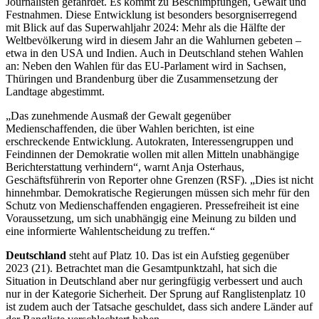
Journalisten gefährdet. Es kommt zu Beschimpfungen, Gewalt und
Festnahmen. Diese Entwicklung ist besonders besorgniserregend
mit Blick auf das Superwahljahr 2024: Mehr als die Hälfte der
Weltbevölkerung wird in diesem Jahr an die Wahlurnen gebeten –
etwa in den USA und Indien. Auch in Deutschland stehen Wahlen
an: Neben den Wahlen für das EU-Parlament wird in Sachsen,
Thüringen und Brandenburg über die Zusammensetzung der
Landtage abgestimmt.
„Das zunehmende Ausmaß der Gewalt gegenüber
Medienschaffenden, die über Wahlen berichten, ist eine
erschreckende Entwicklung. Autokraten, Interessengruppen und
Feindinnen der Demokratie wollen mit allen Mitteln unabhängige
Berichterstattung verhindern“, warnt Anja Osterhaus,
Geschäftsführerin von Reporter ohne Grenzen (RSF). „Dies ist nicht
hinnehmbar. Demokratische Regierungen müssen sich mehr für den
Schutz von Medienschaffenden engagieren. Pressefreiheit ist eine
Voraussetzung, um sich unabhängig eine Meinung zu bilden und
eine informierte Wahlentscheidung zu treffen.“
Deutschland
steht auf Platz 10. Das ist ein Aufstieg gegenüber
2023 (21). Betrachtet man die Gesamtpunktzahl, hat sich die
Situation in Deutschland aber nur geringfügig verbessert und auch
nur in der Kategorie Sicherheit. Der Sprung auf Ranglistenplatz 10
ist zudem auch der Tatsache geschuldet, dass sich andere Länder auf