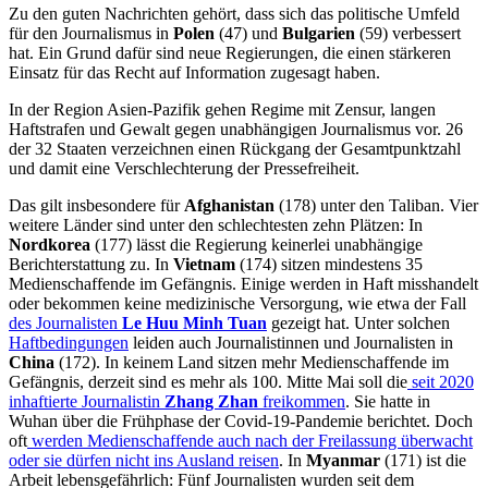
Zu den guten Nachrichten gehört, dass sich das politische Umfeld
für den Journalismus in
Polen
(47) und
Bulgarien
(59) verbessert
hat. Ein Grund dafür sind neue Regierungen, die einen stärkeren
Einsatz für das Recht auf Information zugesagt haben.
In der Region Asien-Pazifik gehen Regime mit Zensur, langen
Haftstrafen und Gewalt gegen unabhängigen Journalismus vor. 26
der 32 Staaten verzeichnen einen Rückgang der Gesamtpunktzahl
und damit eine Verschlechterung der Pressefreiheit.
Das gilt insbesondere für
Afghanistan
(178) unter den Taliban. Vier
weitere Länder sind unter den schlechtesten zehn Plätzen: In
Nordkorea
(177) lässt die Regierung keinerlei unabhängige
Berichterstattung zu. In
Vietnam
(174) sitzen mindestens 35
Medienschaffende im Gefängnis. Einige werden in Haft misshandelt
oder bekommen keine medizinische Versorgung, wie etwa der Fall
des Journalisten
Le Huu Minh Tuan
gezeigt hat. Unter solchen
Haftbedingungen
leiden auch Journalistinnen und Journalisten in
China
(172). In keinem Land sitzen mehr Medienschaffende im
Gefängnis, derzeit sind es mehr als 100. Mitte Mai soll die
seit 2020
inhaftierte Journalistin
Zhang Zhan
freikommen
. Sie hatte in
Wuhan über die Frühphase der Covid-19-Pandemie berichtet. Doch
oft
werden Medienschaffende auch nach der Freilassung überwacht
oder sie dürfen nicht ins Ausland reisen
. In
Myanmar
(171) ist die
Arbeit lebensgefährlich: Fünf Journalisten wurden seit dem