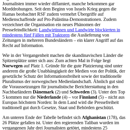
Journalisten immer wieder diffamiert, manche bekommen gar
Morddrohungen. Seit dem Beginn von Israels Krieg gegen die
Hamas beobachtet RSF zudem vermehrt Übergriffe auf
Medienschaffende auf Pro-Palästina-Demonstrationen. Zudem
verzeichnet die Organisation ein neues Phänomen der
Pressefeindlichkeit:
Landwirtinnen und Landwirte blockierten in
mindestens fünf Fällen mit Traktoren
die Auslieferung von
Zeitungen in mehreren Bundesländern – ein klarer Angriff auf das
Recht auf Information.
Wie in der Vergangenheit machen die skandinavischen Länder die
Spitzenplätze unter sich aus: Zum achten Mal in Folge liegt
Norwegen
auf Platz 1. Gründe für die gute Platzierung sind unter
anderem die große Unabhängigkeit der Medien von der Politik, der
gesetzliche Schutz der Informationsfreiheit sowie der traditionelle
Pluralismus der norwegischen Medienlandschaft. Ähnlich gut sind
die Voraussetzungen für journalistische Berichterstattung in den
Nachbarländern
Dänemark
(2) und
Schweden
(3). Unter den Top
5 kommen nur die
Niederlande
(4) – vor
Finnland
(5)­ – nicht aus
Europas höchstem Norden: In dem Land wird die Pressefreiheit
traditionell gut durch Gesetze, Staat und Behörden geschützt.
Am unteren Ende der Tabelle befindet sich
Afghanistan
(178), das
26 Plätze gefallen ist. Unter den regierenden Taliban wurden im
vergangenen Jahr drei Journalisten getötet, mindestens 25