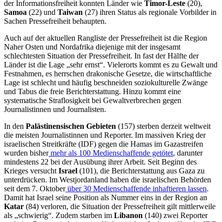
der Informationsfreiheit konnten Länder wie
Timor-Leste
(20),
Samoa
(22) und
Taiwan
(27) ihren Status als regionale Vorbilder in
Sachen Pressefreiheit behaupten.
Auch auf der aktuellen Rangliste der Pressefreiheit ist die Region
Naher Osten und Nordafrika diejenige mit der insgesamt
schlechtesten Situation der Pressefreiheit. In fast der Hälfte der
Länder ist die Lage „sehr ernst“. Vielerorts kommt es zu Gewalt und
Festnahmen, es herrschen drakonische Gesetze, die wirtschaftliche
Lage ist schlecht und häufig beschneiden soziokulturelle Zwänge
und Tabus die freie Berichterstattung. Hinzu kommt eine
systematische Straflosigkeit bei Gewaltverbrechen gegen
Journalistinnen und Journalisten.
In den
Palästinensischen Gebieten
(157) sterben derzeit weltweit
die meisten Journalistinnen und Reporter. Im massiven Krieg der
israelischen Streitkräfte (IDF) gegen die Hamas im Gazastreifen
wurden bisher
mehr als 100 Medienschaffende getötet
, darunter
mindestens 22 bei der Ausübung ihrer Arbeit. Seit Beginn des
Krieges versucht
Israel
(101), die Berichterstattung aus Gaza zu
unterdrücken. Im Westjordanland haben die israelischen Behörden
seit dem 7. Oktober
über 30 Medienschaffende inhaftieren lassen
.
Damit hat Israel seine Position als Nummer eins in der Region an
Katar
(84) verloren, die Situation der Pressefreiheit gilt mittlerweile
als „schwierig“. Zudem starben im
Libanon
(140) zwei Reporter