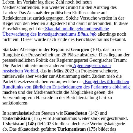
Leben. Im Vorjahr lag diese Zahl noch bei neun
Medienschaffenden. Ein weiterer Grund für den Aufstieg des
Landes: Das Ausmaß der politischen Einflussnahme auf
Redaktionen ist zurückgegangen. Solche Versuche werden in der
Regel von den Medien aufgedeckt und damit unterbunden. In diese
Einschätzung geht der
Skandal um die geheimdienstliche
Überwachung des Investigativmediums
Bihus.info
allerdings noch
nicht ein. Dieser wurde nach Ende des Berichtszeitraums bekannt.
Stärkster Absteiger in der Region ist
Georgien
(103), das in der
Rangliste der Pressefreiheit um 26 Plätze abstürzte. Dies liegt an der
pressefeindlichen Politik der Regierungspartei Georgischer Traum:
Die Partei initiierte unter anderem ein
Agentengesetz nach
russischem Vorbild
, das im März 2023 an Protesten scheiterte,
mittlerweile aber wieder zur Abstimmung steht. Zudem trieb die
Partei Gesetzesvorhaben voran, welche das
Budget des öffentlichen
Rundfunks von jährlichen Entscheidungen des Parlaments abhängig
machen und der Medienaufsicht die Möglichkeit geben, die
Verwendung von Hassrede in der Berichterstattung hart zu
sanktionieren.
In zentralasiatischen Staaten wie
Kasachstan
(142) und
Tadschikistan
(155) wird Journalismus weiter stark eingeschränkt.
Usbekistan
(148) fiel 2023 in die schlechteste Wertungskategorie
ab. Das diktatorisch geführte
Turkmenistan
(175) bildet das