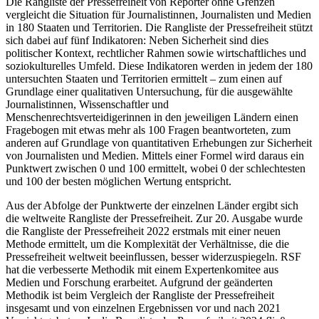
Die Rangliste der Pressefreiheit von Reporter ohne Grenzen
vergleicht die Situation für Journalistinnen, Journalisten und Medien
in 180 Staaten und Territorien. Die Rangliste der Pressefreiheit stützt
sich dabei auf fünf Indikatoren: Neben Sicherheit sind dies
politischer Kontext, rechtlicher Rahmen sowie wirtschaftliches und
soziokulturelles Umfeld. Diese Indikatoren werden in jedem der 180
untersuchten Staaten und Territorien ermittelt – zum einen auf
Grundlage einer qualitativen Untersuchung, für die ausgewählte
Journalistinnen, Wissenschaftler und
Menschenrechtsverteidigerinnen in den jeweiligen Ländern einen
Fragebogen mit etwas mehr als 100 Fragen beantworteten, zum
anderen auf Grundlage von quantitativen Erhebungen zur Sicherheit
von Journalisten und Medien. Mittels einer Formel wird daraus ein
Punktwert zwischen 0 und 100 ermittelt, wobei 0 der schlechtesten
und 100 der besten möglichen Wertung entspricht.
Aus der Abfolge der Punktwerte der einzelnen Länder ergibt sich
die weltweite Rangliste der Pressefreiheit. Zur 20. Ausgabe wurde
die Rangliste der Pressefreiheit 2022 erstmals mit einer neuen
Methode ermittelt, um die Komplexität der Verhältnisse, die die
Pressefreiheit weltweit beeinflussen, besser widerzuspiegeln. RSF
hat die verbesserte Methodik mit einem Expertenkomitee aus
Medien und Forschung erarbeitet. Aufgrund der geänderten
Methodik ist beim Vergleich der Rangliste der Pressefreiheit
insgesamt und von einzelnen Ergebnissen vor und nach 2021