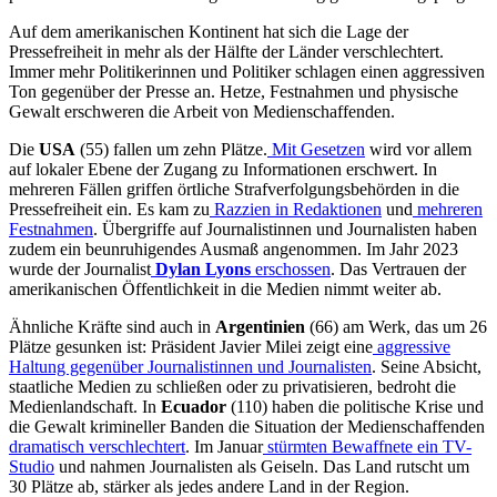
Auf dem amerikanischen Kontinent hat sich die Lage der
Pressefreiheit in mehr als der Hälfte der Länder verschlechtert.
Immer mehr Politikerinnen und Politiker schlagen einen aggressiven
Ton gegenüber der Presse an. Hetze, Festnahmen und physische
Gewalt erschweren die Arbeit von Medienschaffenden.
Die
USA
(55) fallen um zehn Plätze.
Mit Gesetzen
wird vor allem
auf lokaler Ebene der Zugang zu Informationen erschwert. In
mehreren Fällen griffen örtliche Strafverfolgungsbehörden in die
Pressefreiheit ein. Es kam zu
Razzien in Redaktionen
und
mehreren
Festnahmen
. Übergriffe auf Journalistinnen und Journalisten haben
zudem ein beunruhigendes Ausmaß angenommen. Im Jahr 2023
wurde der Journalist
Dylan Lyons
erschossen
. Das Vertrauen der
amerikanischen Öffentlichkeit in die Medien nimmt weiter ab.
Ähnliche Kräfte sind auch in
Argentinien
(66) am Werk, das um 26
Plätze gesunken ist: Präsident Javier Milei zeigt eine
aggressive
Haltung gegenüber Journalistinnen und Journalisten
. Seine Absicht,
staatliche Medien zu schließen oder zu privatisieren, bedroht die
Medienlandschaft. In
Ecuador
(110) haben die politische Krise und
die Gewalt krimineller Banden die Situation der Medienschaffenden
dramatisch verschlechtert
. Im Januar
stürmten Bewaffnete ein TV-
Studio
und nahmen Journalisten als Geiseln. Das Land rutscht um
30 Plätze ab, stärker als jedes andere Land in der Region.