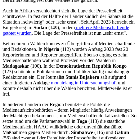
Berichterstattung fest oder verbieten sie gänzlich.
Auch in Afrika verschlechtert sich die Lage der Pressefreiheit
schrittweise. In fast der Hälfte der Länder südlich der Sahara ist die
Situation „schwierig“ oder „sehr ernst“. Seit April 2023 herrscht ein
Bürgerkrieg im
Sudan
(149), in dem
mehrere Medienschaffende
getötet wurden
. Die Lage der Pressefreiheit ist nun „sehr ernst“.
Bei mehreren Wahlen kam es zu Übergriffen auf Medienschaffende
und Redaktionen. In
Nigeria
(112) wurden Anfang 2023 fast 20
Reporterinnen und Reporter angegriffen. Ebenso erging es zehn
Medienschaffenden während Protesten vor den Wahlen in
Madagaskar
(100). In der
Demokratischen Republik Kongo
(123) schüchtern Politikerinnen und Politiker häufig unabhängige
Redaktionen ein. Der Journalist
Stanis Bujakera
saß aufgrund
einer fingierten Anklage
monatelang in Untersuchungshaft
und
konnte deshalb nicht über die Wahlen berichten. Mittlerweile ist er
frei.
In anderen Ländern der Region benutzte die Politik die
Medienaufsichtsbehörden – deren Mitglieder häufig Anweisungen
der Mächtigen bekommen –, um Medienschaffende kaltzustellen. So
setzte rund um die Parlamentswahl in
Togo
(113) die staatliche
Medienaufsicht HAAC willkürliche oder unverhältnismäßige
Maßnahmen gegen Medien durch.
Simbabwe
(116) und
Gabun
(56) sind zwar auf der Rangliste der Pressefreiheit aufgestiegen,