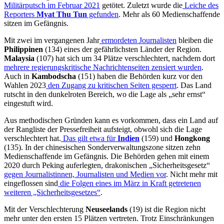
Militärputsch im Februar 2021
getötet. Zuletzt wurde die
Leiche des
Reporters
Myat Thu Tun
gefunden
. Mehr als 60 Medienschaffende
sitzen im Gefängnis.
Mit zwei im vergangenen Jahr
ermordeten Journalisten
bleiben die
Philippinen
(134) eines der gefährlichsten Länder der Region.
Malaysia
(107) hat sich um 34 Plätze verschlechtert, nachdem dort
mehrere regierungskritische Nachrichtenseiten zensiert wurden
.
Auch in
Kambodscha
(151) haben die Behörden kurz vor den
Wahlen 2023
den Zugang zu kritischen Seiten gesperrt
. Das Land
rutscht in den dunkelroten Bereich, wo die Lage als „sehr ernst“
eingestuft wird.
Aus methodischen Gründen kann es vorkommen, dass ein Land auf
der Rangliste der Pressefreiheit aufsteigt, obwohl sich die Lage
verschlechtert hat.
Das gilt etwa für
Indien
(159) und
Hongkong
(135). In der chinesischen Sonderverwaltungszone sitzen zehn
Medienschaffende im Gefängnis. Die Behörden gehen mit einem
2020 durch Peking auferlegten, drakonischen „Sicherheitsgesetz“
gegen Journalistinnen, Journalisten und Medien vor
. Nicht mehr mit
eingeflossen sind
die Folgen eines im März in Kraft getretenen
weiteren „Sicherheitsgesetzes“
.
Mit der Verschlechterung
Neuseelands
(19) ist die Region nicht
mehr unter den ersten 15 Plätzen vertreten. Trotz Einschränkungen