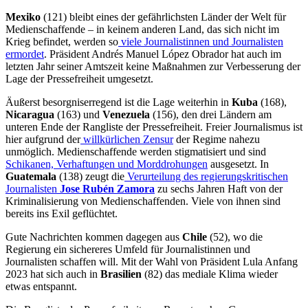
Mexiko
(121) bleibt eines der gefährlichsten Länder der Welt für
Medienschaffende – in keinem anderen Land, das sich nicht im
Krieg befindet, werden so
viele Journalistinnen und Journalisten
ermordet
. Präsident Andrés Manuel López Obrador hat auch im
letzten Jahr seiner Amtszeit keine Maßnahmen zur Verbesserung der
Lage der Pressefreiheit umgesetzt.
Äußerst besorgniserregend ist die Lage weiterhin in
Kuba
(168),
Nicaragua
(163) und
Venezuela
(156), den drei Ländern am
unteren Ende der Rangliste der Pressefreiheit. Freier Journalismus ist
hier aufgrund der
willkürlichen Zensur
der Regime nahezu
unmöglich. Medienschaffende werden stigmatisiert und sind
Schikanen, Verhaftungen und Morddrohungen
ausgesetzt. In
Guatemala
(138) zeugt die
Verurteilung des regierungskritischen
Journalisten
Jose Rubén Zamora
zu sechs Jahren Haft von der
Kriminalisierung von Medienschaffenden. Viele von ihnen sind
bereits ins Exil geflüchtet.
Gute Nachrichten kommen dagegen aus
Chile
(52), wo die
Regierung ein sichereres Umfeld für Journalistinnen und
Journalisten schaffen will. Mit der Wahl von Präsident Lula Anfang
2023 hat sich auch in
Brasilien
(82) das mediale Klima wieder
etwas entspannt.