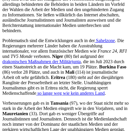
allerdings behinderten die Behörden in beiden Ländern im Vorfeld
der Wahlen die Arbeit der Medien und den ungehinderten Zugang
zu Informationen. Sie ließen willkürlich das Internet abschalten,
ausländische Journalistinnen und Journalisten ausweisen und die
Berichterstattung internationaler Medien unterbrechen und
behindern.
Problematisch sind die Entwicklungen auch in der
Sahelzone
. Die
Regierungen mehrerer Länder haben die Ausstrahlung
internationaler, vor allem französischer Medien wie
France 24
,
RFI
und
TV5 Monde
verboten.
Niger
(80) fiel aufgrund der
drakonischen Maßnahmen der Militärjunta
, die im Juli 2023 durch
einen Staatsstreich an die Macht kam, um 19 Plätze.
Burkina Faso
(86) verlor 28 Plätze, und auch in
Mali
(114) ist journalistische
Arbeit oft sehr gefährlich.
Eritrea
(180) steht auf der diesjährigen
Rangliste der Pressefreiheit an letzter Stelle. Unabhängigen
Journalismus gibt es in Eritrea nicht, die Regierung sperrt
Medienschaffende
so lange weg wie kein anderes Land
.
Verbesserungen gab es in
Tansania
(97), wo der Staat nicht mehr so
stark in die Arbeit der Medien eingreift wie in den Vorjahren, und in
Mauretanien
(33). Dort gab es weniger Übergriffe auf
Journalistinnen und Journalisten. Dennoch ist die Medienlandschaft
noch immer von der Dominanz der staatlichen Medien und der
prekären wirtschaftlichen Lage der unabhängigen Medien geprägt.