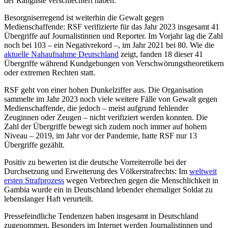
der Rangliste verschlechtert haben.
Besorgniserregend ist weiterhin die Gewalt gegen
Medienschaffende: RSF verifizierte für das Jahr 2023 insgesamt 41
Übergriffe auf Journalistinnen und Reporter. Im Vorjahr lag die Zahl
noch bei 103 – ein Negativrekord –, im Jahr 2021 bei 80. Wie die
aktuelle Nahaufnahme Deutschland
zeigt, fanden 18 dieser 41
Übergriffe während Kundgebungen von Verschwörungstheoretikern
oder extremen Rechten statt.
RSF geht von einer hohen Dunkelziffer aus. Die Organisation
sammelte im Jahr 2023 noch viele weitere Fälle von Gewalt gegen
Medienschaffende, die jedoch – meist aufgrund fehlender
Zeuginnen oder Zeugen – nicht verifiziert werden konnten. Die
Zahl der Übergriffe bewegt sich zudem noch immer auf hohem
Niveau – 2019, im Jahr vor der Pandemie, hatte RSF nur 13
Übergriffe gezählt.
Positiv zu bewerten ist die deutsche Vorreiterrolle bei der
Durchsetzung und Erweiterung des Völkerstrafrechts: Im
weltweit
ersten Strafprozess
wegen Verbrechen gegen die Menschlichkeit in
Gambia wurde ein in Deutschland lebender ehemaliger Soldat zu
lebenslanger Haft verurteilt.
Pressefeindliche Tendenzen haben insgesamt in Deutschland
zugenommen. Besonders im Internet werden Journalistinnen und