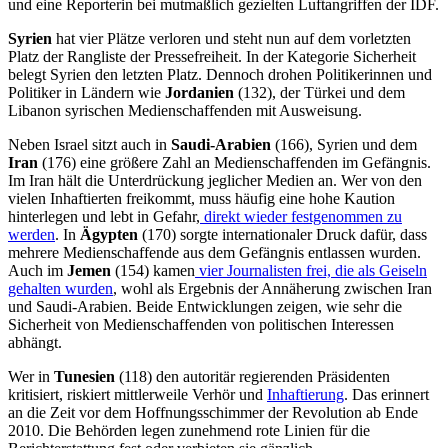
und eine Reporterin bei mutmaßlich gezielten Luftangriffen der IDF.
Syrien
hat vier Plätze verloren und steht nun auf dem vorletzten
Platz der Rangliste der Pressefreiheit. In der Kategorie Sicherheit
belegt Syrien den letzten Platz. Dennoch drohen Politikerinnen und
Politiker in Ländern wie
Jordanien
(132), der Türkei und dem
Libanon syrischen Medienschaffenden mit Ausweisung.
Neben Israel sitzt auch in
Saudi-Arabien
(166), Syrien und dem
Iran
(176) eine größere Zahl an Medienschaffenden im Gefängnis.
Im Iran hält die Unterdrückung jeglicher Medien an. Wer von den
vielen Inhaftierten freikommt, muss häufig eine hohe Kaution
hinterlegen und lebt in Gefahr,
direkt wieder festgenommen zu
werden
. In
Ägypten
(170) sorgte internationaler Druck dafür, dass
mehrere Medienschaffende aus dem Gefängnis entlassen wurden.
Auch im
Jemen
(154) kamen
vier Journalisten frei, die als Geiseln
gehalten wurden
, wohl als Ergebnis der Annäherung zwischen Iran
und Saudi-Arabien. Beide Entwicklungen zeigen, wie sehr die
Sicherheit von Medienschaffenden von politischen Interessen
abhängt.
Wer in
Tunesien
(118) den autoritär regierenden Präsidenten
kritisiert, riskiert mittlerweile Verhör und
Inhaftierung
. Das erinnert
an die Zeit vor dem Hoffnungsschimmer der Revolution ab Ende
2010. Die Behörden legen zunehmend rote Linien für die