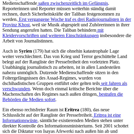
Medienschaffende
saßen zwischenzeitlich im Gefängnis
.
Reporterinnen und Reporter müssen weiterhin ständig damit
rechnen, durch Sicherheitskräfte der Taliban festgenommen zu
werden.
Erst vergangene Woche traf es drei Radiojournalisten in der
Provinz Khost
, weil sie Musik abgespielt und Zuhörerinnen in ihrer
Sendung angerufen hatten. Die Taliban behindern
mit
Kleidervorschriften und weiteren Einschränkungen
insbesondere die
Arbeit von Journalistinnen.
Auch in
Syrien
(179) hat sich die ohnehin katastrophale Lage
weiter verschlechtert. Das von Krieg und Terror geschüttelte Land
belegt auf der Rangliste der Pressefreiheit den vorletzten Platz.
Unabhängig journalistisch zu arbeiten, ist in allen Landesteilen
nahezu unmöglich. Dutzende Medienschaffende sitzen in den
Foltergefängnissen des Assad-Regimes, wurden von
dschihadistischen Gruppen entführt oder gelten teils
seit Jahren als
verschwunden
. Wenn doch einmal kritische Berichte über die
Machenschaften des Regimes nach außen dringen,
bestrafen die
Behörden die Medien sofort
.
Ein ebenso rechtsfreier Raum ist
Eritrea
(180), das neue
Schlusslicht auf der Rangliste der Pressefreiheit.
Eritrea ist eine
Informationswüste
, sämtliche existierenden Medien stehen unter
direkter Kontrolle des Informationsministeriums. Seit 2001 schottet
sich die Diktatur von Isayas Afewerki nach außen hin ab und