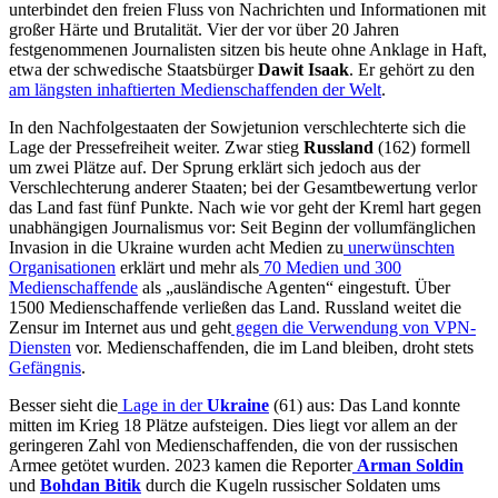
unterbindet den freien Fluss von Nachrichten und Informationen mit
großer Härte und Brutalität. Vier der vor über 20 Jahren
festgenommenen Journalisten sitzen bis heute ohne Anklage in Haft,
etwa der schwedische Staatsbürger
Dawit Isaak
. Er gehört zu den
am längsten inhaftierten Medienschaffenden der Welt
.
In den Nachfolgestaaten der Sowjetunion verschlechterte sich die
Lage der Pressefreiheit weiter. Zwar stieg
Russland
(162) formell
um zwei Plätze auf. Der Sprung erklärt sich jedoch aus der
Verschlechterung anderer Staaten; bei der Gesamtbewertung verlor
das Land fast fünf Punkte. Nach wie vor geht der Kreml hart gegen
unabhängigen Journalismus vor: Seit Beginn der vollumfänglichen
Invasion in die Ukraine wurden acht Medien zu
unerwünschten
Organisationen
erklärt und mehr als
70 Medien und 300
Medienschaffende
als „ausländische Agenten“ eingestuft. Über
1500 Medienschaffende verließen das Land. Russland weitet die
Zensur im Internet aus und geht
gegen die Verwendung von VPN-
Diensten
vor. Medienschaffenden, die im Land bleiben, droht stets
Gefängnis
.
Besser sieht die
Lage in der
Ukraine
(61) aus: Das Land konnte
mitten im Krieg 18 Plätze aufsteigen. Dies liegt vor allem an der
geringeren Zahl von Medienschaffenden, die von der russischen
Armee getötet wurden. 2023 kamen die Reporter
Arman Soldin
und
Bohdan Bitik
durch die Kugeln russischer Soldaten ums