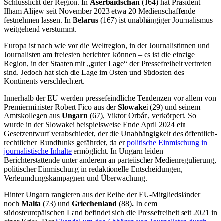
Schlusslicht der Region. In
Aserbaidschan
(164) hat Präsident
Ilham Alijew seit November 2023 etwa 20 Medienschaffende
festnehmen lassen. In
Belarus
(167) ist unabhängiger Journalismus
weitgehend verstummt.
Europa ist nach wie vor die Weltregion, in der Journalistinnen und
Journalisten am freiesten berichten können – es ist die einzige
Region, in der Staaten mit „guter Lage“ der Pressefreiheit vertreten
sind. Jedoch hat sich die Lage im Osten und Südosten des
Kontinents verschlechtert.
Innerhalb der EU werden pressefeindliche Tendenzen vor allem von
Premierminister Robert Fico aus der
Slowakei
(29)
und seinem
Amtskollegen
aus
Ungarn
(67),
Viktor Orbán, verkörpert. So
wurde in der Slowakei beispielsweise Ende April 2024 ein
Gesetzentwurf verabschiedet, der die Unabhängigkeit des öffentlich-
rechtlichen Rundfunks gefährdet, da er
politische Einmischung in
journalistische Inhalte
ermöglicht. In Ungarn leiden
Berichterstattende unter anderem an parteiischer Medienregulierung,
politischer Einmischung in redaktionelle Entscheidungen,
Verleumdungskampagnen und Überwachung.
Hinter Ungarn rangieren aus der Reihe der EU-Mitgliedsländer
noch
Malta
(73)
und
Griechenland
(88)
.
In dem
südosteuropäischen Land befindet sich die Pressefreiheit seit 2021 in