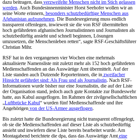
dazu beitragen, dass
verzweifelte Menschen nicht im Stich gelassen
werden
. Auch Bundesinnenminister Horst Seehofer wollen wir an
seine Worte erinnern,
besonders schutzbedürftige Menschen aus
Afghanistan aufzunehmen
. Die Bundesregierung muss endlich
transparent offenlegen, inwieweit sie die von RSF übermittelten
hoch gefährdeten afghanischen Journalistinnen und Journalisten als
schutzbedürftig ansieht und schnell beginnen, Lösungen
umzusetzen, die Menschenleben retten“, sagte RSF-Geschäftsführer
Christian Mihr.
RSF hat in den vergangenen vier Wochen eine mehrmals
aktualisierte Namensliste mit zuletzt mehr als 152 hoch gefährdeten
Medienschaffenden an das Auswärtige Amt übermittelt. Auf der
Liste standen auch Dutzende Reporterinnen, die in
zweifacher
Hinsicht gefährdet sind: Als Frau und als Journalistin
. Nach RSF-
Informationen wurde bisher nur eine Journalistin, die auf der Liste
der Organisation stand, jedoch auch gute Kontakte zur Bundeswehr
hatte, aus Kabul ausgeflogen. Im Rahmen der zivilgesellschaftlichen
„
Luftbrücke Kabul
“ wurden fünf Medienschaffende und ihre
Angehörigen
von der US-Armee ausgeflogen
.
Bis zuletzt hatte die Bundesregierung nicht transparent offengelegt,
ob sie die Medienschaffenden auf dieser Liste als schutzbedürftig
ansieht und inwiefern diese Liste bereits bearbeitet wurde. Am
Montagabend berichtete die dpa, dass das Auswärtige Amt
eine