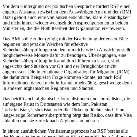
Vor dem Hintergrund der politischen Gespräche fordert RSF einen
engeren Austausch zwischen dem Auswärtigen Amt und dem BMI.
Dazu gehört auch eine von außen ersichtliche, klare Zuständigkeit
und nicht immer wieder wechselnde Ansprechpersonen in beiden
Ministerien, die die Nothilfearbeit der Organisation erschweren.
Das BMI sollte zudem zügig mit der Bearbeitung der ersten Fälle
beginnen und jetzt die Weichen für effektive
Sicherheitsüberprüfungen stellen, um nicht wie in Aussicht gestellt
möglicherweise Monate dafür zu benötigen. Überlegungen, eine
Sicherheitsüberprüfung in Kabul durchführen zu lassen, sind
angesichts der Situation vor Ort und der Dringlichkeit nicht
angemessen. Die Internationale Organisation für Migration (IOM),
die dafür zum Beispiel in Frage kommen könnte, ist nach RSF-
Informationen derzeit nicht in Kabul arbeitsfähig, geschweige denn
in anderen afghanischen Regionen und Städten.
Das betrifft auch afghanische Journalistinnen und Journalisten, die
auf eigene Faust in Drittstaaten wie dem Iran, Pakistan,
Tadschikistan, Usbekistan oder die Türkei geflüchtet sind. Eine
langwierige Sicherheitsüberprüfung birgt das Risiko, dass ihre Visa
ablaufen und sie zurück nach Afghanistan müssen.
In einem ausführlichen Verifizierungsprozess hat RSF bereits alle
der Bundesregierung übermittelten Fälle überprüft. Jede Anfrage an