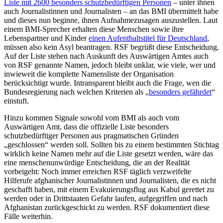
Liste mit 2600 besonders schutzbedürftigen Personen
– unter ihnen
auch Journalistinnen und Journalisten – an das BMI übermittelt habe
und dieses nun beginne, ihnen Aufnahmezusagen auszustellen. Laut
einem BMI-Sprecher erhalten diese Menschen sowie ihre
Lebenspartner und Kinder
einen Aufenthaltstitel für Deutschland
,
müssen also kein Asyl beantragen. RSF begrüßt diese Entscheidung.
Auf der Liste stehen nach Auskunft des Auswärtigen Amtes auch
von RSF genannte Namen, jedoch bleibt unklar, wie viele, wer und
inwieweit die komplette Namensliste der Organisation
berücksichtigt wurde. Intransparent bleibt auch die Frage, wen die
Bundesregierung nach welchen Kriterien als „
besonders gefährdet
“
einstuft.
Hinzu kommen Signale sowohl vom BMI als auch vom
Auswärtigen Amt, dass die offizielle Liste besonders
schutzbedürftiger Personen aus pragmatischen Gründen
„geschlossen“ werden soll. Sollten bis zu einem bestimmten Stichtag
wirklich keine Namen mehr auf die Liste gesetzt werden, wäre das
eine menschenunwürdige Entscheidung, die an der Realität
vorbeigeht: Noch immer erreichen RSF täglich verzweifelte
Hilferufe afghanischer Journalistinnen und Journalisten, die es nicht
geschafft haben, mit einem Evakuierungsflug aus Kabul gerettet zu
werden oder in Drittstaaten Gefahr laufen, aufgegriffen und nach
Afghanistan zurückgeschickt zu werden. RSF dokumentiert diese
Fälle weiterhin.