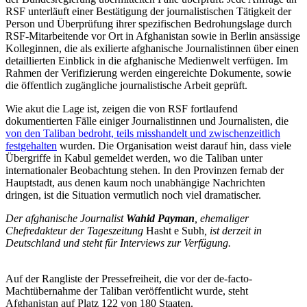
RSF unterläuft einer Bestätigung der journalistischen Tätigkeit der
Person und Überprüfung ihrer spezifischen Bedrohungslage durch
RSF-Mitarbeitende vor Ort in Afghanistan sowie in Berlin ansässige
Kolleginnen, die als exilierte afghanische Journalistinnen über einen
detaillierten Einblick in die afghanische Medienwelt verfügen. Im
Rahmen der Verifizierung werden eingereichte Dokumente, sowie
die öffentlich zugängliche journalistische Arbeit geprüft.
Wie akut die Lage ist, zeigen die von RSF fortlaufend
dokumentierten Fälle einiger Journalistinnen und Journalisten, die
von den Taliban bedroht, teils misshandelt und zwischenzeitlich
festgehalten
wurden. Die Organisation weist darauf hin, dass viele
Übergriffe in Kabul gemeldet werden, wo die Taliban unter
internationaler Beobachtung stehen. In den Provinzen fernab der
Hauptstadt, aus denen kaum noch unabhängige Nachrichten
dringen, ist die Situation vermutlich noch viel dramatischer.
Der afghanische Journalist
Wahid Payman
, ehemaliger
Chefredakteur der Tageszeitung
Hasht e Subh
, ist derzeit in
Deutschland und steht für Interviews zur Verfügung.
Auf der Rangliste der Pressefreiheit, die vor der de-facto-
Machtübernahme der Taliban veröffentlicht wurde, steht
Afghanistan auf Platz 122 von 180 Staaten.