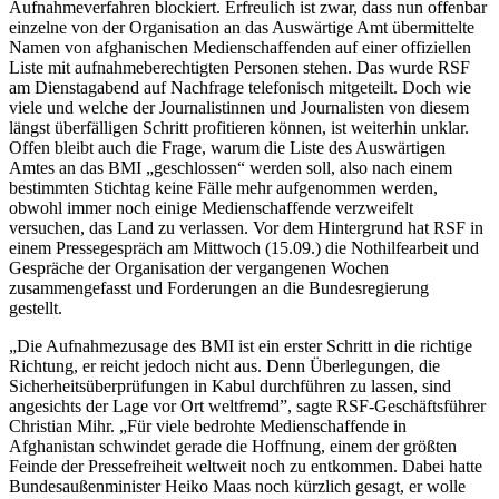
Aufnahmeverfahren blockiert. Erfreulich ist zwar, dass nun offenbar
einzelne von der Organisation an das Auswärtige Amt übermittelte
Namen von afghanischen Medienschaffenden auf einer offiziellen
Liste mit aufnahmeberechtigten Personen stehen. Das wurde RSF
am Dienstagabend auf Nachfrage telefonisch mitgeteilt. Doch wie
viele und welche der Journalistinnen und Journalisten von diesem
längst überfälligen Schritt profitieren können, ist weiterhin unklar.
Offen bleibt auch die Frage, warum die Liste des Auswärtigen
Amtes an das BMI „geschlossen“ werden soll, also nach einem
bestimmten Stichtag keine Fälle mehr aufgenommen werden,
obwohl immer noch einige Medienschaffende verzweifelt
versuchen, das Land zu verlassen. Vor dem Hintergrund hat RSF in
einem Pressegespräch am Mittwoch (15.09.) die Nothilfearbeit und
Gespräche der Organisation der vergangenen Wochen
zusammengefasst und Forderungen an die Bundesregierung
gestellt.
„Die Aufnahmezusage des BMI ist ein erster Schritt in die richtige
Richtung, er reicht jedoch nicht aus. Denn Überlegungen, die
Sicherheitsüberprüfungen in Kabul durchführen zu lassen, sind
angesichts der Lage vor Ort weltfremd”, sagte RSF-Geschäftsführer
Christian Mihr. „Für viele bedrohte Medienschaffende in
Afghanistan schwindet gerade die Hoffnung, einem der größten
Feinde der Pressefreiheit weltweit noch zu entkommen. Dabei hatte
Bundesaußenminister Heiko Maas noch kürzlich gesagt, er wolle