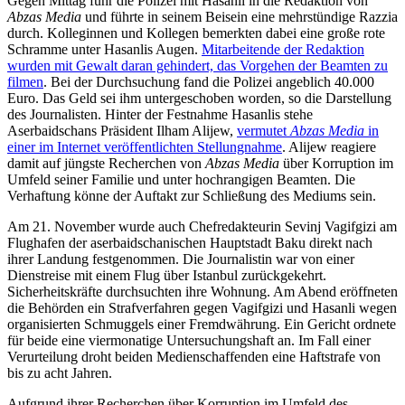
Gegen Mittag fuhr die Polizei mit Hasanli in die Redaktion von
Abzas Media
und führte in seinem Beisein eine mehrstündige Razzia
durch. Kolleginnen und Kollegen bemerkten dabei eine große rote
Schramme unter Hasanlis Augen.
Mitarbeitende der Redaktion
wurden mit Gewalt daran gehindert, das Vorgehen der Beamten zu
filmen
. Bei der Durchsuchung fand die Polizei angeblich 40.000
Euro. Das Geld sei ihm untergeschoben worden, so die Darstellung
des Journalisten. Hinter der Festnahme Hasanlis stehe
Aserbaidschans Präsident Ilham Alijew,
vermutet
Abzas Media
in
einer im Internet veröffentlichten Stellungnahme
. Alijew reagiere
damit auf jüngste Recherchen von
Abzas Media
über Korruption im
Umfeld seiner Familie und unter hochrangigen Beamten. Die
Verhaftung könne der Auftakt zur Schließung des Mediums sein.
Am 21. November wurde auch Chefredakteurin Sevinj Vagifgizi am
Flughafen der aserbaidschanischen Hauptstadt Baku direkt nach
ihrer Landung festgenommen. Die Journalistin war von einer
Dienstreise mit einem Flug über Istanbul zurückgekehrt.
Sicherheitskräfte durchsuchten ihre Wohnung. Am Abend eröffneten
die Behörden ein Strafverfahren gegen Vagifgizi und Hasanli wegen
organisierten Schmuggels einer Fremdwährung. Ein Gericht ordnete
für beide eine viermonatige Untersuchungshaft an. Im Fall einer
Verurteilung droht beiden Medienschaffenden eine Haftstrafe von
bis zu acht Jahren.
Aufgrund ihrer Recherchen über Korruption im Umfeld des