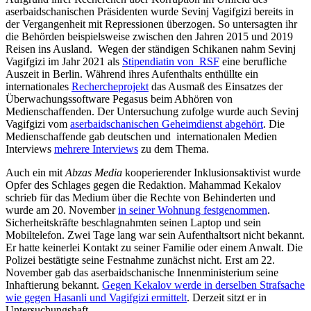
aserbaidschanischen Präsidenten wurde Sevinj Vagifgizi bereits in
der Vergangenheit mit Repressionen überzogen. So untersagten ihr
die Behörden beispielsweise zwischen den Jahren 2015 und 2019
Reisen ins Ausland. Wegen der ständigen Schikanen nahm Sevinj
Vagifgizi im Jahr 2021 als
Stipendiatin von RSF
eine berufliche
Auszeit in Berlin. Während ihres Aufenthalts enthüllte ein
internationales
Rechercheprojekt
das Ausmaß des Einsatzes der
Überwachungssoftware Pegasus beim Abhören von
Medienschaffenden. Der Untersuchung zufolge wurde auch Sevinj
Vagifgizi vom
aserbaidschanischen Geheimdienst abgehört
. Die
Medienschaffende gab deutschen und internationalen Medien
Interviews
mehrere
Interviews
zu dem Thema.
Auch ein mit
Abzas Media
kooperierender Inklusionsaktivist wurde
Opfer des Schlages gegen die Redaktion. Mahammad Kekalov
schrieb für das Medium über die Rechte von Behinderten und
wurde am 20. November
in seiner Wohnung festgenommen
.
Sicherheitskräfte beschlagnahmten seinen Laptop und sein
Mobiltelefon. Zwei Tage lang war sein Aufenthaltsort nicht bekannt.
Er hatte keinerlei Kontakt zu seiner Familie oder einem Anwalt. Die
Polizei bestätigte seine Festnahme zunächst nicht. Erst am 22.
November gab das aserbaidschanische Innenministerium seine
Inhaftierung bekannt.
Gegen Kekalov werde in derselben Strafsache
wie gegen Hasanli und Vagifgizi ermittelt
. Derzeit sitzt er in
Untersuchungshaft.