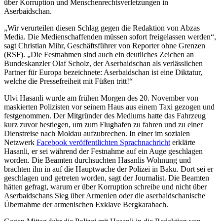
über Korruption und Menschenrechtsverletzungen in
Aserbaidschan.
„Wir verurteilen diesen Schlag gegen die Redaktion von Abzas
Media. Die Medienschaffenden müssen sofort freigelassen werden“,
sagt Christian Mihr, Geschäftsführer von Reporter ohne Grenzen
(RSF). „Die Festnahmen sind auch ein deutliches Zeichen an
Bundeskanzler Olaf Scholz, der Aserbaidschan als verlässlichen
Partner für Europa bezeichnete: Aserbaidschan ist eine Diktatur,
welche die Pressefreiheit mit Füßen tritt!“
Ulvi Hasanli
wurde am frühen Morgen des 20. November von
maskierten Polizisten vor seinem Haus aus einem Taxi gezogen und
festgenommen. Der Mitgründer des Mediums hatte das Fahrzeug
kurz zuvor bestiegen, um zum Flughafen zu fahren und zu einer
Dienstreise nach Moldau aufzubrechen. In einer im sozialen
Netzwerk
Facebook veröffentlichten Sprachnachricht
erklärte
Hasanli, er sei während der Festnahme auf ein Auge geschlagen
worden. Die Beamten durchsuchten Hasanlis Wohnung und
brachten ihn in auf die Hauptwache der Polizei in Baku. Dort sei er
geschlagen und getreten worden, sagt der Journalist. Die Beamten
hätten gefragt, warum er über Korruption schreibe und nicht über
Aserbaidschans Sieg über Armenien oder die aserbaidschanische
Übernahme der armenischen Exklave Bergkarabach.