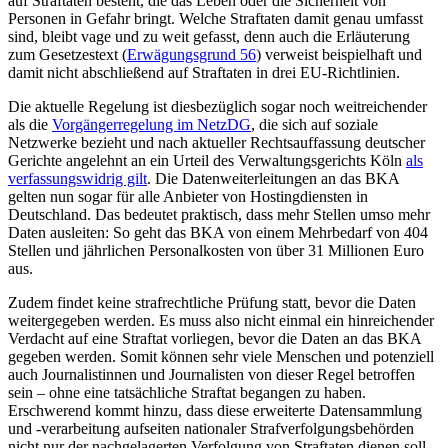
auf Straftaten besteht, die das Leben oder die Sicherheit von
Personen in Gefahr bringt. Welche Straftaten damit genau umfasst
sind, bleibt vage und zu weit gefasst, denn auch die Erläuterung
zum Gesetzestext (
Erwägungsgrund 56
) verweist beispielhaft und
damit nicht abschließend auf Straftaten in drei EU-Richtlinien.
Die aktuelle Regelung ist diesbezüglich sogar noch weitreichender
als die
Vorgängerregelung im NetzDG
, die sich auf soziale
Netzwerke bezieht und nach aktueller Rechtsauffassung deutscher
Gerichte angelehnt an ein Urteil des Verwaltungsgerichts Köln
als
verfassungswidrig gilt
. Die Datenweiterleitungen an das BKA
gelten nun sogar für alle Anbieter von Hostingdiensten in
Deutschland. Das bedeutet praktisch, dass mehr Stellen umso mehr
Daten ausleiten:
So geht das BKA von einem Mehrbedarf von 404
Stellen und jährlichen Personalkosten von über 31 Millionen Euro
aus.
Zudem findet keine strafrechtliche Prüfung statt, bevor die Daten
weitergegeben werden. Es muss also nicht einmal ein hinreichender
Verdacht auf eine Straftat vorliegen, bevor die Daten an das BKA
gegeben werden. Somit können sehr viele Menschen und potenziell
auch Journalistinnen und Journalisten von dieser Regel betroffen
sein – ohne eine tatsächliche Straftat begangen zu haben.
Erschwerend kommt hinzu, dass diese erweiterte Datensammlung
und -verarbeitung aufseiten nationaler Strafverfolgungsbehörden
nicht nur der nachgelagerten Verfolgung von Straftaten dienen soll,