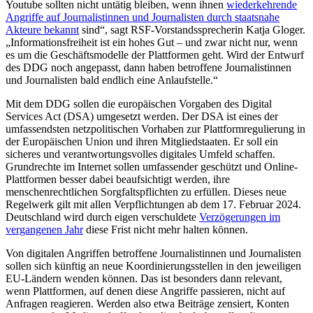
Youtube sollten nicht untätig bleiben, wenn ihnen
wiederkehrende
Angriffe auf Journalistinnen und Journalisten durch staatsnahe
Akteure bekannt
sind“, sagt RSF-Vorstandssprecherin Katja Gloger.
„Informationsfreiheit ist ein hohes Gut – und zwar nicht nur, wenn
es um die Geschäftsmodelle der Plattformen geht. Wird der Entwurf
des DDG noch angepasst, dann haben betroffene Journalistinnen
und Journalisten bald endlich eine Anlaufstelle.“
Mit dem DDG sollen die europäischen Vorgaben des Digital
Services Act (DSA) umgesetzt werden. Der DSA ist eines der
umfassendsten netzpolitischen Vorhaben zur Plattformregulierung in
der Europäischen Union und ihren Mitgliedstaaten. Er soll ein
sicheres und verantwortungsvolles digitales Umfeld schaffen.
Grundrechte im Internet sollen umfassender geschützt und Online-
Plattformen besser dabei beaufsichtigt werden, ihre
menschenrechtlichen Sorgfaltspflichten zu erfüllen. Dieses neue
Regelwerk gilt mit allen Verpflichtungen ab dem 17. Februar 2024.
Deutschland wird durch eigen verschuldete
Verzögerungen im
vergangenen Jahr
diese Frist nicht mehr halten können.
Von digitalen Angriffen betroffene Journalistinnen und Journalisten
sollen sich künftig an neue Koordinierungsstellen in den jeweiligen
EU-Ländern wenden können. Das ist besonders dann relevant,
wenn Plattformen, auf denen diese Angriffe passieren, nicht auf
Anfragen reagieren. Werden also etwa Beiträge zensiert, Konten