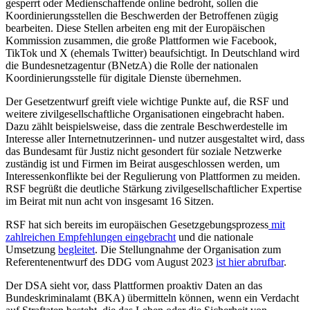
gesperrt oder Medienschaffende online bedroht, sollen die
Koordinierungsstellen die Beschwerden der Betroffenen zügig
bearbeiten. Diese Stellen arbeiten eng mit der Europäischen
Kommission zusammen, die große Plattformen wie Facebook,
TikTok und X (ehemals Twitter) beaufsichtigt. In Deutschland wird
die Bundesnetzagentur (BNetzA) die Rolle der nationalen
Koordinierungsstelle für digitale Dienste übernehmen.
Der Gesetzentwurf greift viele wichtige Punkte auf, die RSF und
weitere zivilgesellschaftliche Organisationen eingebracht haben.
Dazu zählt beispielsweise, dass die zentrale Beschwerdestelle im
Interesse aller Internetnutzerinnen- und nutzer ausgestaltet wird, dass
das Bundesamt für Justiz nicht gesondert für soziale Netzwerke
zuständig ist und Firmen im Beirat ausgeschlossen werden, um
Interessenkonflikte bei der Regulierung von Plattformen zu meiden.
RSF begrüßt die deutliche Stärkung zivilgesellschaftlicher Expertise
im Beirat mit nun acht von insgesamt 16 Sitzen.
RSF hat sich bereits im europäischen Gesetzgebungsprozess
mit
zahlreichen Empfehlungen eingebracht
und die nationale
Umsetzung
begleitet
. Die Stellungnahme der Organisation zum
Referentenentwurf des DDG vom August 2023
ist hier abrufbar
.
Der DSA sieht vor, dass Plattformen proaktiv Daten an das
Bundeskriminalamt (BKA) übermitteln können, wenn ein Verdacht