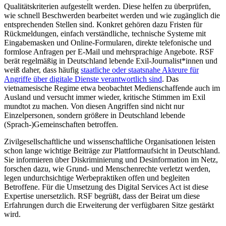
Qualitätskriterien aufgestellt werden. Diese helfen zu überprüfen,
wie schnell Beschwerden bearbeitet werden und wie zugänglich die
entsprechenden Stellen sind. Konkret gehören dazu Fristen für
Rückmeldungen, einfach verständliche, technische Systeme mit
Eingabemasken und Online-Formularen, direkte telefonische und
formlose Anfragen per E-Mail und mehrsprachige Angebote. RSF
berät regelmäßig in Deutschland lebende Exil-Journalist*innen und
weiß daher, dass häufig
staatliche oder staatsnahe Akteure für
Angriffe über digitale Dienste verantwortlich sind
. Das
vietnamesische Regime etwa beobachtet Medienschaffende auch im
Ausland und versucht immer wieder, kritische Stimmen im Exil
mundtot zu machen. Von diesen Angriffen sind nicht nur
Einzelpersonen, sondern größere in Deutschland lebende
(Sprach-)Gemeinschaften betroffen.
Zivilgesellschaftliche und wissenschaftliche Organisationen leisten
schon lange wichtige Beiträge zur Plattformaufsicht in Deutschland.
Sie informieren über Diskriminierung und Desinformation im Netz,
forschen dazu, wie Grund- und Menschenrechte verletzt werden,
legen undurchsichtige Werbepraktiken offen und begleiten
Betroffene. Für die Umsetzung des Digital Services Act ist diese
Expertise unersetzlich. RSF begrüßt, dass der Beirat um diese
Erfahrungen durch die Erweiterung der verfügbaren Sitze gestärkt
wird.