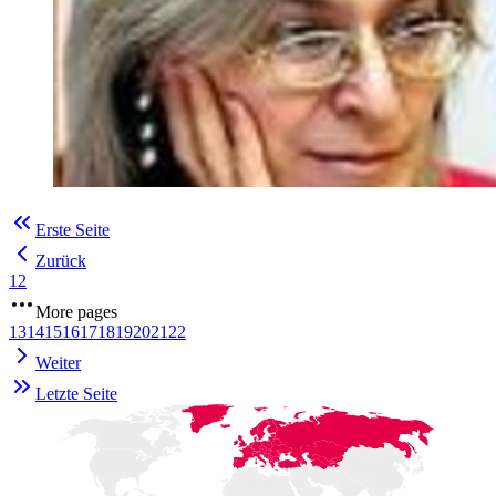
Erste Seite
Zurück
1
2
More pages
13
14
15
16
17
18
19
20
21
22
Weiter
Letzte Seite