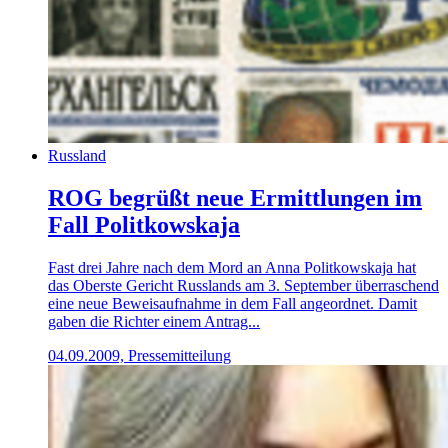
Russland
ROG begrüßt neue Ermittlungen im
Fall Politkowskaja
Fast drei Jahre nach dem Mord an Anna Politkowskaja hat
das Oberste Gericht Russlands am 3. September überraschend
eine neue Beweisaufnahme in dem Fall angeordnet. Damit
gaben die Richter einem Antrag...
04.09.2009, Pressemitteilung