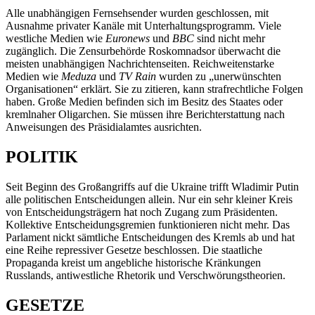
Alle unabhängigen Fernsehsender wurden geschlossen, mit
Ausnahme privater Kanäle mit Unterhaltungsprogramm. Viele
westliche Medien wie
Euronews
und
BBC
sind nicht mehr
zugänglich. Die Zensurbehörde Roskomnadsor überwacht die
meisten unabhängigen Nachrichtenseiten. Reichweitenstarke
Medien wie
Meduza
und
TV Rain
wurden zu „unerwünschten
Organisationen“ erklärt. Sie zu zitieren, kann strafrechtliche Folgen
haben. Große Medien befinden sich im Besitz des Staates oder
kremlnaher Oligarchen. Sie müssen ihre Berichterstattung nach
Anweisungen des Präsidialamtes ausrichten.
POLITIK
Seit Beginn des Großangriffs auf die Ukraine trifft Wladimir Putin
alle politischen Entscheidungen allein. Nur ein sehr kleiner Kreis
von Entscheidungsträgern hat noch Zugang zum Präsidenten.
Kollektive Entscheidungsgremien funktionieren nicht mehr. Das
Parlament nickt sämtliche Entscheidungen des Kremls ab und hat
eine Reihe repressiver Gesetze beschlossen. Die staatliche
Propaganda kreist um angebliche historische Kränkungen
Russlands, antiwestliche Rhetorik und Verschwörungstheorien.
GESETZE