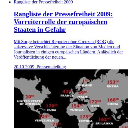
Rangliste der Pressefreiheit 2009
Rangliste der Pressefreiheit 2009:
Vorreiterrolle der europäischen
Staaten in Gefahr
Mit Sorge betrachtet Reporter ohne Grenzen (ROG) die
sukzessive Verschlechterung der Situation von Medien und
Journalisten in einigen europäischen Ländern. Anlässlich der
Veröffentlichung der neuen...
20.10.2009, Pressemitteilung