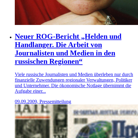
Neuer ROG-Bericht „Helden und
Handlanger. Die Arbeit von
Journalisten und Medien in den
russischen Regionen“
Viele russische Journalisten und Medien überleben nur durch
finanzielle Zuwendungen regionaler Verwaltungen, Politiker
und Unternehmer. Die ökonomische Notlage übernimmt die
Aufgabe einer...
09.09.2009, Pressemitteilung