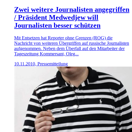
Zwei weitere Journalisten angegriffen
/ Präsident Medwedjew will
Journalisten besser schützen
Mit Entsetzen hat Reporter ohne Grenzen (ROG) die
Nachricht von weiteren Übergriffen auf russische Journalisten
aufgenommen. Neben dem Überfall auf den Mitarbeiter der
Tageszeitung Kommersant, Oleg...
10.11.2010, Pressemitteilung