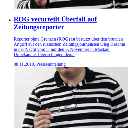
ROG verurteilt Überfall auf
Zeitungsreporter
Reporter ohne Grenzen (ROG) ist bestürzt über den brutalen
Angriff auf den russischen Zeitungsjournalisten Oleg Kaschin
in der Nacht vom 5. auf den 6. November in Moskau.
Unbekannte Täter schlugen den...
08.11.2010, Pressemitteilung