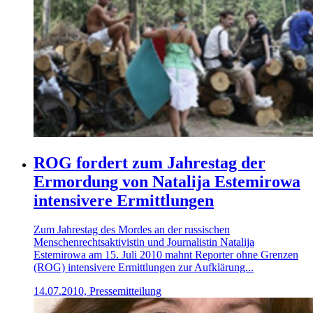
ROG fordert zum Jahrestag der
Ermordung von Natalija Estemirowa
intensivere Ermittlungen
Zum Jahrestag des Mordes an der russischen
Menschenrechtsaktivistin und Journalistin Natalija
Estemirowa am 15. Juli 2010 mahnt Reporter ohne Grenzen
(ROG) intensivere Ermittlungen zur Aufklärung...
14.07.2010, Pressemitteilung