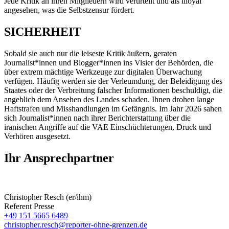
Jede Kritik an ihren Mitgliedern wird verurteilt und als illoyal
angesehen, was die Selbstzensur fördert.
SICHERHEIT
Sobald sie auch nur die leiseste Kritik äußern, geraten
Journalist*innen und Blogger*innen ins Visier der Behörden, die
über extrem mächtige Werkzeuge zur digitalen Überwachung
verfügen. Häufig werden sie der Verleumdung, der Beleidigung des
Staates oder der Verbreitung falscher Informationen beschuldigt, die
angeblich dem Ansehen des Landes schaden. Ihnen drohen lange
Haftstrafen und Misshandlungen im Gefängnis. Im Jahr 2026 sahen
sich Journalist*innen nach ihrer Berichterstattung über die
iranischen Angriffe auf die VAE Einschüchterungen, Druck und
Verhören ausgesetzt.
Ihr Ansprechpartner
Christopher Resch (er/ihm)
Referent Presse
+49 151 5665 6489
christopher.resch@reporter-ohne-grenzen.de