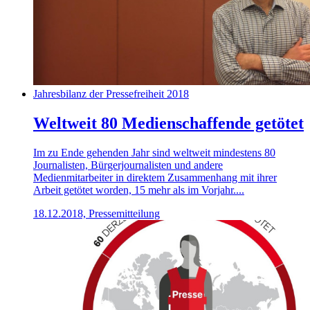
Jahresbilanz der Pressefreiheit 2018
Weltweit 80 Medienschaffende getötet
Im zu Ende gehenden Jahr sind weltweit mindestens 80
Journalisten, Bürgerjournalisten und andere
Medienmitarbeiter in direktem Zusammenhang mit ihrer
Arbeit getötet worden, 15 mehr als im Vorjahr....
18.12.2018, Pressemitteilung