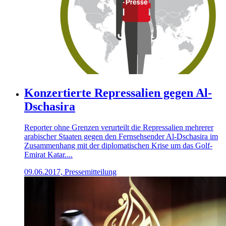
Konzertierte Repressalien gegen Al-
Dschasira
Reporter ohne Grenzen verurteilt die Repressalien mehrerer
arabischer Staaten gegen den Fernsehsender Al-Dschasira im
Zusammenhang mit der diplomatischen Krise um das Golf-
Emirat Katar....
09.06.2017, Pressemitteilung