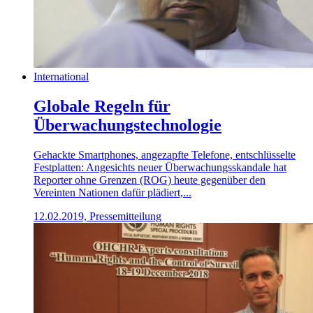
International
Globale Regeln für
Überwachungstechnologie
Gehackte Smartphones, angezapfte Telefone, entschlüsselte
Festplatten: Angesichts neuer Überwachungsskandale hat
Reporter ohne Grenzen (ROG) heute gegenüber den
Vereinten Nationen dafür plädiert,...
12.02.2019, Pressemitteilung