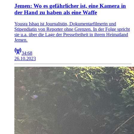
Jemen: Wo es gefährlicher ist, eine Kamera in
der Hand zu haben als eine Waffe
Yousra Ishaq ist Journalistin, Dokumentarfilmerin und
Stipendiatin von Reporter ohne Grenzen. In der Folge spricht
sie u.a. über die Lage der Pressefreiheit in ihrem Heimatland
Jemen.
34:68
26.10.2023