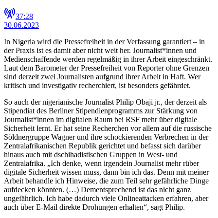
37:28
30.06.2023
In Nigeria wird die Pressefreiheit in der Verfassung garantiert – in
der Praxis ist es damit aber nicht weit her. Journalist*innen und
Medienschaffende werden regelmäßig in ihrer Arbeit eingeschränkt.
Laut dem Barometer der Pressefreiheit von Reporter ohne Grenzen
sind derzeit zwei Journalisten aufgrund ihrer Arbeit in Haft. Wer
kritisch und investigativ recherchiert, ist besonders gefährdet.
So auch der nigerianische Journalist Philip Obaji jr., der derzeit als
Stipendiat des Berliner Stipendienprogramms zur Stärkung von
Journalist*innen im digitalen Raum bei RSF mehr über digitale
Sicherheit lernt. Er hat seine Recherchen vor allem auf die russische
Söldnergruppe Wagner und ihre schockierenden Verbrechen in der
Zentralafrikanischen Republik gerichtet und befasst sich darüber
hinaus auch mit dschihadistischen Gruppen in West- und
Zentralafrika. „Ich denke, wenn irgendein Journalist mehr rüber
digitale Sicherheit wissen muss, dann bin ich das. Denn mit meiner
Arbeit behandle ich Hinweise, die zum Teil sehr gefährliche Dinge
aufdecken könnten. (…) Dementsprechend ist das nicht ganz
ungefährlich. Ich habe dadurch viele Onlineattacken erfahren, aber
auch über E-Mail direkte Drohungen erhalten“, sagt Philip.